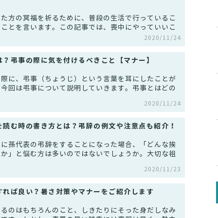
った方の冥福を祈るために、普段の生活で行っているこ
むことを言います。この記事では、喪中にやっていいこ
2020/11/24
は？弔事の際に気を付けるべきこと【マナー】
た際に、弔事（ちょうじ）という言葉を耳にしたことが
。今回は弔事について説明していきます。弔事とはどの
2020/11/24
を読む時の書き方とは？弔辞の例文や注意点も紹介！
際に孫代表の弔辞をすることになった場合、「どんな挨
のか」と悩む方は多いのではないでしょうか。大切な祖
2020/11/23
すれば良い？暑さ対策やマナーをご紹介します
着るのはもちろんのこと、しきたりにそった身だしなみ