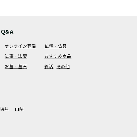
Q&A
オンライン葬儀
仏壇・仏具
法事・法要
おすすめ商品
お墓・墓石
終活
その他
福井
山梨