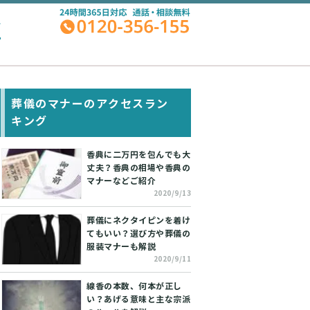
A
葬儀のマナーのアクセスラン
キング
香典に二万円を包んでも大
丈夫？香典の相場や香典の
マナーなどご紹介
2020/9/13
葬儀にネクタイピンを着け
てもいい？選び方や葬儀の
服装マナーも解説
2020/9/11
線香の本数、何本が正し
い？あげる意味と主な宗派