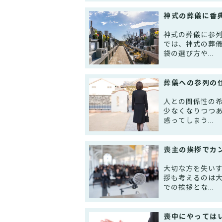
神式の葬儀に香
神式の葬儀に参
では、神式の葬
袋の選び方や...
葬儀への参列の
人との関係性の
少なくなりつつ
惑ってしまう...
喪主の挨拶でカ
大切な方を失い
拶も考えるのは
での挨拶とな...
喪中にやっては