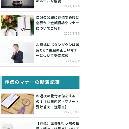
のルールを解説
2021/1/26
自分の父親に葬儀で香典は
必要か？金額相場やマナー
についてご紹介
2020/9/10
お葬式にボタンダウンは着
用OK？喪服の正しいマナ
ーについて徹底解説
2020/9/9
葬儀のマナーの新着記事
お通夜の受付は何をする
の？【仕事内容・マナー・
受け答え・注意点】
2026/6/15
【葬儀】直葬を行う際の相
場・流れ・注意点について