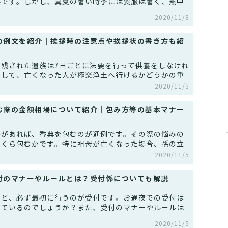
要です。しかし、真夏の暑い時季には喪服は暑く、熱中
2020/11/8
の例文を紹介｜挨拶時の注意点や挨拶状の書き方も紹
、残された遺族は7日ごとに法要を行って供養をしなけれ
そして、亡くなった人が極楽浄土へ行けるかどうかの重
2020/11/5
む際の金額相場について紹介｜包み方等の基本マナー
幸があれば、香典を包むのが通例です。その際の悩みの
いくら包むかです。特に祖母が亡くなった場合、孫の立
2020/11/5
付のマナーやルールとは？受付係についても解説
ると、必ず最初に行うのが受付です。お通夜での受付は
っているのでしょうか？また、受付のマナーやルールは
2020/11/5