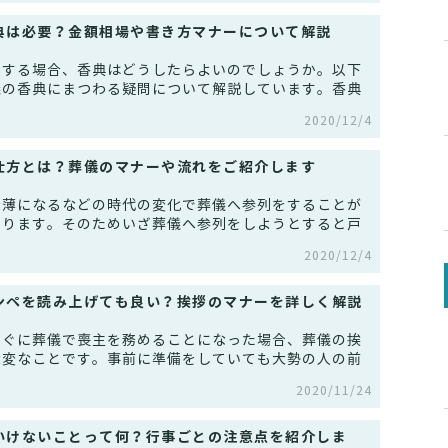
典は必要？金額相場や書き方マナーについて解説
列する場合、香典はどうしたらよいのでしょうか。以下
儀の香典にまつわる疑問について解説しています。香典
2020/12/4
仕方とは？葬儀のマナーや流れをご紹介します
希薄になるなどの時代の変化で葬儀へ参列をすることが
あります。そのためいざ葬儀へ参列をしようとすると戸
2020/12/4
ンペを読み上げても良い？挨拶のマナーを詳しく解説
すぐに葬儀で喪主を務めることになった場合、葬儀の挨
大変なことです。事前に準備をしていても大勢の人の前
2020/11/24
いけないことって何？行事ごとの注意点を紹介しま