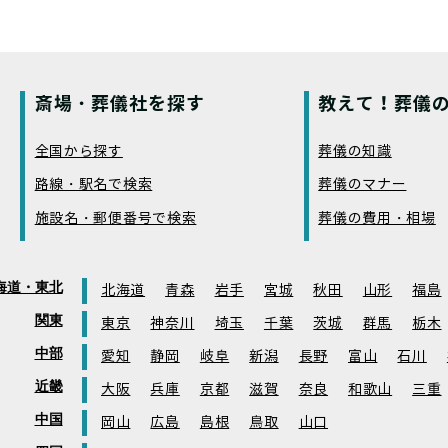
斎場・葬儀社を探す
教えて！葬儀の
全国から探す
葬儀の知識
路線・駅名で検索
葬儀のマナー
施設名・郵便番号で検索
葬儀の費用・相場
海道・東北
北海道
青森
岩手
宮城
秋田
山形
福島
関東
東京
神奈川
埼玉
千葉
茨城
群馬
栃木
中部
愛知
静岡
岐阜
新潟
長野
富山
石川
近畿
大阪
兵庫
京都
滋賀
奈良
和歌山
三重
中国
岡山
広島
島根
鳥取
山口