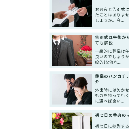
お通夜と告別式
たことはありま
しょうか。今...
告別式は午後か
ても解説
一般的に葬儀は
良いのでしょう
般的lな流れ...
葬儀のハンカチ
介
外出時には欠か
ものを持って行
に選べば良い...
初七日の香典の
初七日に参列す