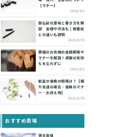
【マナー】
2026/4/5
御仏前の意味と書き方を解
説 金額や作法も | 御霊前
との違いも説明
2023/8/25
葬儀のお布施の金額相場や
マナーを解説！感謝の気持
ちを忘れずに
2023/8/2
新盆の香典の相場は？【親
や友達の場合・香典のマナ
ー・お供え物】
2022/6/28
おすすめ斎場
落合斎場