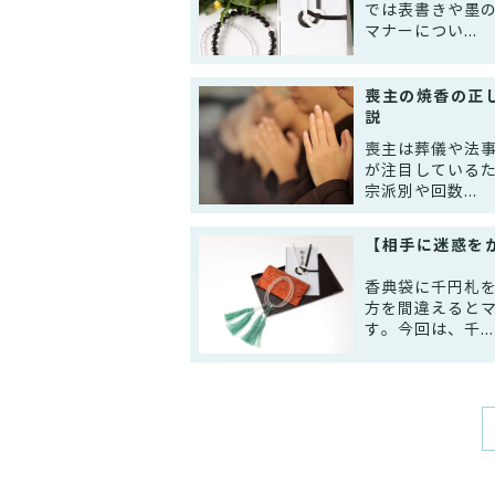
では表書きや墨
マナーについ...
喪主の焼香の正
説
喪主は葬儀や法
が注目している
宗派別や回数...
【相手に迷惑を
香典袋に千円札
方を間違えると
す。今回は、千...