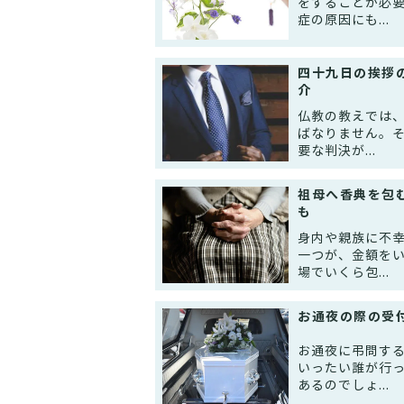
をすることが必
症の原因にも...
四十九日の挨拶
介
仏教の教えでは
ばなりません。
要な判決が...
祖母へ香典を包
も
身内や親族に不
一つが、金額を
場でいくら包...
お通夜の際の受
お通夜に弔問す
いったい誰が行
あるのでしょ...