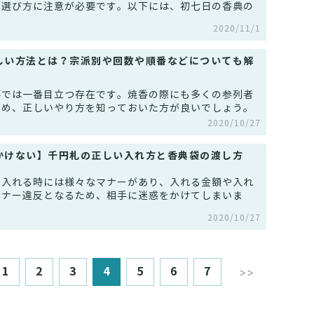
の選び方に注意が必要です。以下には、初七日の香典の
2020/11/1
しい方法とは？宗派別や回数や順番などについても解
事では一番目立つ存在です。焼香の際にも多くの参列者
ため、正しいやり方を知っておいた方が良いでしょう。
2020/10/27
かけない】千円札の正しい入れ方と香典袋の渡し方
を入れる時には様々なマナーがあり、入れる金額や入れ
マナー違反となるため、相手に迷惑をかけてしまいま
2020/10/27
1
2
3
4
5
6
7
>>