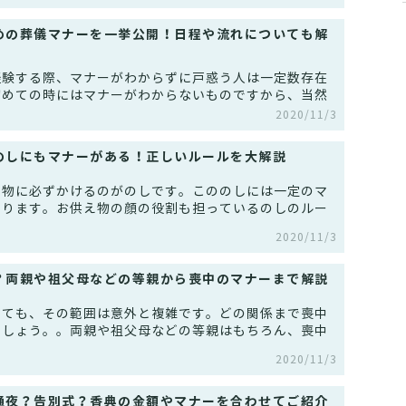
めの葬儀マナーを一挙公開！日程や流れについても解
経験する際、マナーがわからずに戸惑う人は一定数存在
初めての時にはマナーがわからないものですから、当然
2020/11/3
のしにもマナーがある！正しいルールを大解説
え物に必ずかけるのがのしです。こののしには一定のマ
あります。お供え物の顔の役割も担っているのしのルー
2020/11/3
？両親や祖父母などの等親から喪中のマナーまで解説
っても、その範囲は意外と複雑です。どの関係まで喪中
でしょう。。両親や祖父母などの等親はもちろん、喪中
2020/11/3
通夜？告別式？香典の金額やマナーを合わせてご紹介