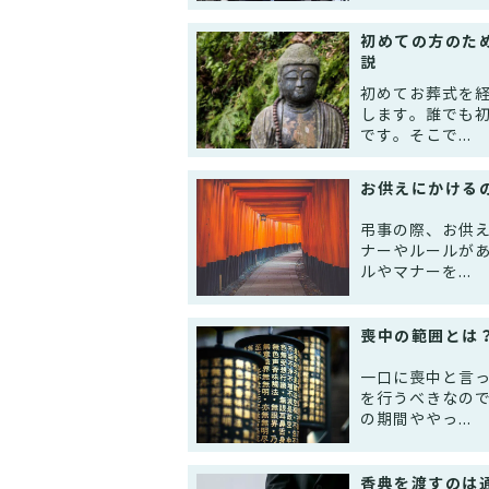
初めての方のた
説
初めてお葬式を
します。誰でも
です。そこで...
お供えにかける
弔事の際、お供
ナーやルールが
ルやマナーを...
喪中の範囲とは
一口に喪中と言
を行うべきなの
の期間ややっ...
香典を渡すのは