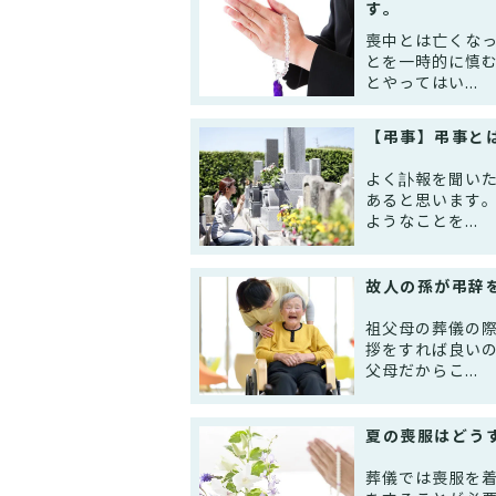
す。
喪中とは亡くな
とを一時的に慎
とやってはい...
【弔事】弔事と
よく訃報を聞い
あると思います
ようなことを...
故人の孫が弔辞
祖父母の葬儀の
拶をすれば良い
父母だからこ...
夏の喪服はどう
葬儀では喪服を