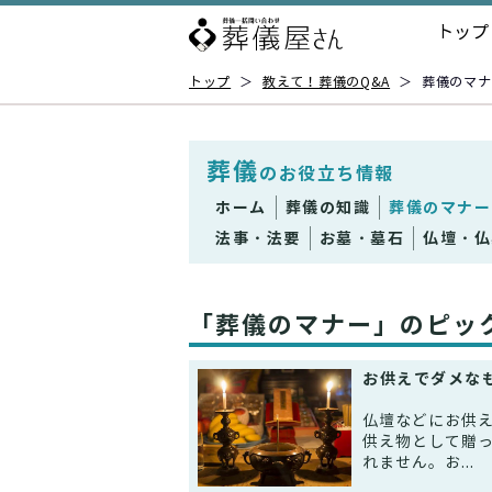
トップ
トップ
＞
教えて！葬儀のQ&A
＞
葬儀のマナ
葬儀
のお役立ち情報
ホーム
葬儀の知識
葬儀のマナー
法事・法要
お墓・墓石
仏壇・仏
「葬儀のマナー」のピッ
お供えでダメな
仏壇などにお供
供え物として贈
れません。お...