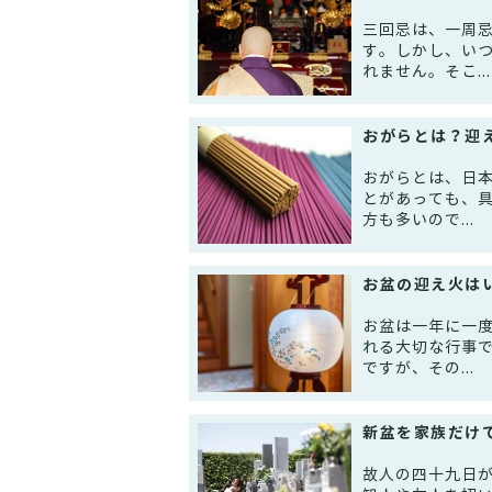
三回忌は、一周
す。しかし、い
れません。そこ...
おがらとは？迎
おがらとは、日
とがあっても、
方も多いので...
お盆の迎え火は
お盆は一年に一
れる大切な行事
ですが、その...
新盆を家族だけ
故人の四十九日