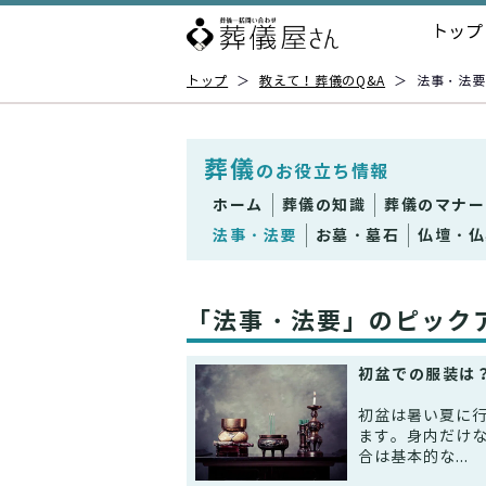
トップ
トップ
＞
教えて！葬儀のQ&A
＞
法事・法要
葬儀
のお役立ち情報
ホーム
葬儀の知識
葬儀のマナー
法事・法要
お墓・墓石
仏壇・仏
「法事・法要」のピック
初盆での服装は
初盆は暑い夏に
ます。身内だけ
合は基本的な...