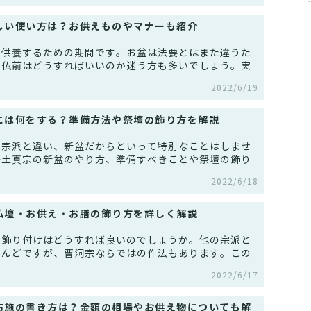
しい使い方は？お供えものやマナーも紹介
を供養するための期間です。お盆は法要とはまた違うた
御仏前はどうすればいいのか迷う方も多いでしょう。実
2022/6/19
には何をする？準備方法や祭壇の飾り方を解説
の宗派と違い、新盆だからといって特別なことはしませ
浄土真宗の新盆のやり方、準備すべきことや祭壇の飾り
2022/6/18
仏壇・お供え・お膳の飾り方を詳しく解説
の飾り付けはどうすれば良いのでしょうか。他の宗派と
とんどですが、曹洞宗ならではの作法もあります。この
2022/6/17
布施の書き方は？金額の相場やお供え物についても解