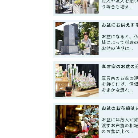
知人や友人を招
う場合も増え...
お盆にお供えす
お盆になると、
域によって料理
お盆の時期は...
真言宗のお盆の
真言宗のお盆の
を飾り付け、僧
おまかな流れ...
お盆のお布施は
お盆には故人が
渡すお布施の相
のお盆に比べ...