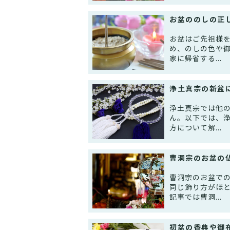
お盆ののしの正
お盆はご先祖様
め、のしの色や
家に帰省する...
浄土真宗の新盆
浄土真宗では他
ん。以下では、
方について解...
曹洞宗のお盆の
曹洞宗のお盆で
同じ飾り方がほ
記事では曹洞...
初盆の香典や御