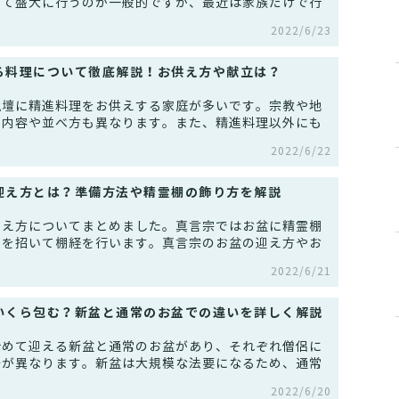
いて盛大に行うのが一般的ですが、最近は家族だけで行
2022/6/23
る料理について徹底解説！お供え方や献立は？
仏壇に精進料理をお供えする家庭が多いです。宗教や地
の内容や並べ方も異なります。また、精進料理以外にも
2022/6/22
迎え方とは？準備方法や精霊棚の飾り方を解説
迎え方についてまとめました。真言宗ではお盆に精霊棚
侶を招いて棚経を行います。真言宗のお盆の迎え方やお
2022/6/21
いくら包む？新盆と通常のお盆での違いを詳しく解説
始めて迎える新盆と通常のお盆があり、それぞれ僧侶に
場が異なります。新盆は大規模な法要になるため、通常
2022/6/20