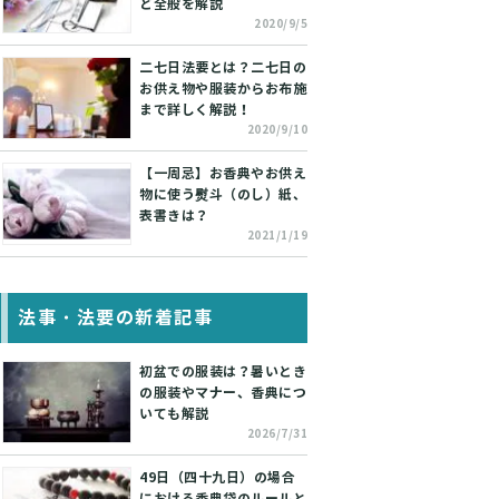
ど全般を解説
2020/9/5
二七日法要とは？二七日の
お供え物や服装からお布施
まで詳しく解説！
2020/9/10
【一周忌】お香典やお供え
物に使う熨斗（のし）紙、
表書きは？
2021/1/19
法事・法要の新着記事
初盆での服装は？暑いとき
の服装やマナー、香典につ
いても解説
2026/7/31
49日（四十九日）の場合
における香典袋のルールと