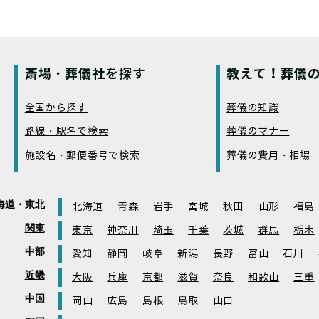
斎場・葬儀社を探す
教えて！葬儀の
全国から探す
葬儀の知識
路線・駅名で検索
葬儀のマナー
施設名・郵便番号で検索
葬儀の費用・相場
海道・東北
北海道
青森
岩手
宮城
秋田
山形
福島
関東
東京
神奈川
埼玉
千葉
茨城
群馬
栃木
中部
愛知
静岡
岐阜
新潟
長野
富山
石川
近畿
大阪
兵庫
京都
滋賀
奈良
和歌山
三重
中国
岡山
広島
島根
鳥取
山口