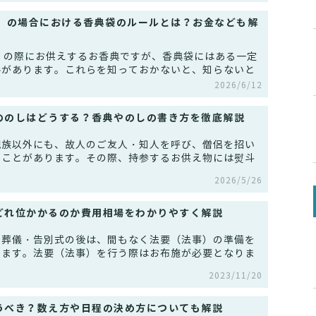
日）の場合における香典袋のルールとは？お金なども解
）の際にお供えするお香典ですが、香典袋にはある一定
ルがあります。これらを知っておかないと、知らないと
2026/6/12
ののしはどうする？香典やのしの書き方を徹底解説
親族以外にも、故人のご友人・知人を呼び、僧侶を招い
うことがあります。その際、持参するお供え物には熨斗
2026/5/26
どれ位かかるのか費用相場をわかりやすく解説
の葬儀・告別式の後は、間もなく法要（法事）の準備を
きます。法要（法事）を行う際はお布施が必要となりま
2023/11/20
うべき？数え方や日程の決め方についても解説