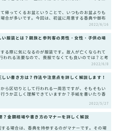
めて帰ってくるお盆ということで、いつものお盆よりも
う場合が多いです。今回は、初盆に用意する香典や御布
2022/6/16
しい服装とは？親族と参列客の男性・女性・子供の場
加する際に気になるのが服装です。故人が亡くなられて
て行われる法要なので、喪服でなくても良いのでは？と考
2022/6/8
正しい書き方は？作法や注意点を詳しく解説します！
てから区切りとして行われる一周忌ですが、そもそもい
て行うか正しく理解できていますか？手紙を書いたり香
2022/5/27
必要？金額相場や書き方のマナーを詳しく解説
列する場合は、香典を持参するのがマナーです。その場