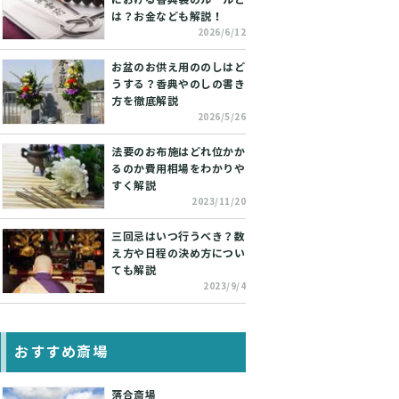
は？お金なども解説！
2026/6/12
お盆のお供え用ののしはど
うする？香典やのしの書き
方を徹底解説
2026/5/26
法要のお布施はどれ位かか
るのか費用相場をわかりや
すく解説
2023/11/20
三回忌はいつ行うべき？数
え方や日程の決め方につい
ても解説
2023/9/4
おすすめ斎場
落合斎場