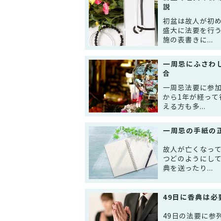
説
初盆は故人が初
盛大に法要を行
施の表書きに...
一周忌にふさわ
合
一周忌法要に参
から1年が経っ
える方も多...
一周忌の手紙の
故人が亡くなっ
つどのようにし
典を送ったり...
49日に香典は
49日の法要に参