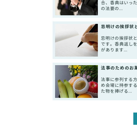
合、香典はいった
の法要の...
忌明けの挨拶状
忌明けの挨拶状
です。香典返し
があります...
法事のためのお
法事に参列する
め会場に持参す
た物を捧げる...