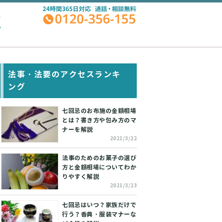
A
法事・法要のアクセスランキ
ング
七回忌のお布施の金額相場
とは？書き方や包み方のマ
ナーを解説
2021/3/22
法事のためのお菓子の選び
方と金額相場についてわか
りやすく解説
2021/3/23
七回忌はいつ？家族だけで
行う？香典・服装マナーな