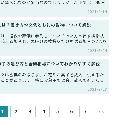
い幾ら包むのが妥当なのでしょうか。以下では、49日
2021/8/14
とは？書き方や文例とお礼の品物について解説
とは、通夜や葬儀に参列してくださった方へ出す挨拶状
を添える場合と、忌明けの挨拶状だけを送る場合の2通り
2021/3/24
菓子の選び方と金額相場についてわかりやすく解説
方々は香典のみならず、お花やお菓子を故人へ供えるた
ることがあります。特にお菓子の場合、故人の好きだっ
2021/3/23
1
2
3
4
5
6
7
>>