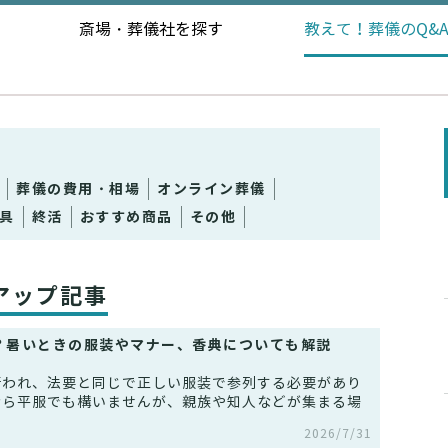
斎場・葬儀社を探す
教えて！
葬儀のQ&
葬儀の費用・相場
オンライン葬儀
具
終活
おすすめ商品
その他
アップ記事
？暑いときの服装やマナー、香典についても解説
行われ、法要と同じで正しい服装で参列する必要があり
なら平服でも構いませんが、親族や知人などが集まる場
2026/7/31