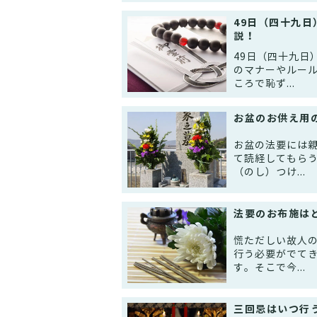
49日（四十九
説！
49日（四十九日
のマナーやルー
ころで恥ず...
お盆のお供え用
お盆の法要には
て読経してもら
（のし）つけ...
法要のお布施は
慌ただしい故人
行う必要がでて
す。そこで今...
三回忌はいつ行