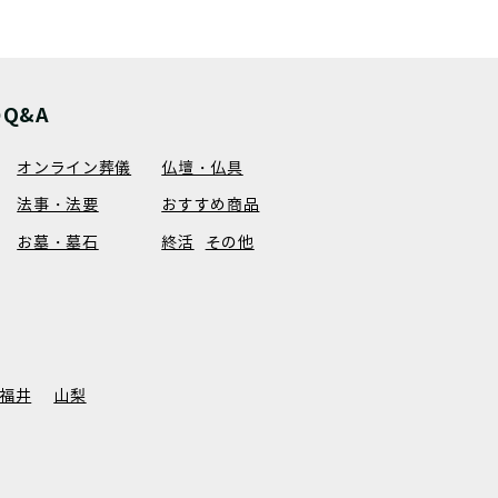
Q&A
オンライン葬儀
仏壇・仏具
法事・法要
おすすめ商品
お墓・墓石
終活
その他
福井
山梨