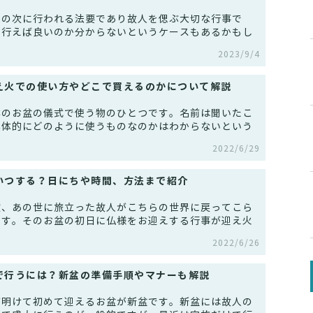
忌の次に行われる法要であり故人を偲ぶ大切な行事で
つ行えば良いのか分からないというケースもあるかもし
2023/9/4
え火での使い方やどこで買えるのかについて解説
本のお盆の儀式で使う物のひとつです。名前は聞いたこ
具体的にどのように使うものなのかはわからないという
2022/6/29
いつする？日にちや時間、方法まで紹介
度、あの世に旅立った故人がこちらの世界に戻ってこら
です。そのお盆の初日に仏様をお迎えする行事が迎え火
2022/6/26
で行うには？新盆の準備手順やマナーも解説
が明けて初めて迎えるお盆が新盆です。新盆には故人の