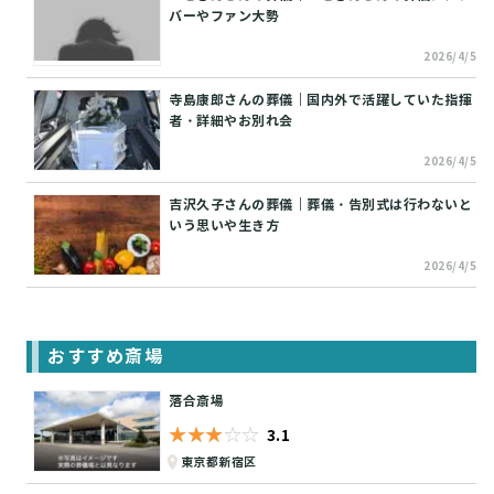
バーやファン大勢
2026/4/5
寺島康郎さんの葬儀｜国内外で活躍していた指揮
者・詳細やお別れ会
2026/4/5
吉沢久子さんの葬儀｜葬儀・告別式は行わないと
いう思いや生き方
2026/4/5
おすすめ斎場
落合斎場
★★★★★
☆☆☆☆☆
3.1
東京都新宿区