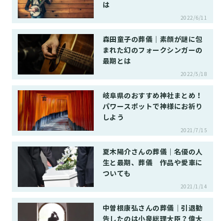
は
2022/6/11
森田童子の葬儀｜素顔が謎に包
まれた幻のフォークシンガーの
最期とは
2022/5/18
岐阜県のおすすめ神社まとめ！
パワースポットで神様にお祈り
しよう
2021/7/15
夏木陽介さんの葬儀｜名優の人
生と最期、葬儀 作品や愛車に
ついても
2021/1/14
中曽根康弘さんの葬儀｜引退勧
告したのは小泉総理大臣？偉大