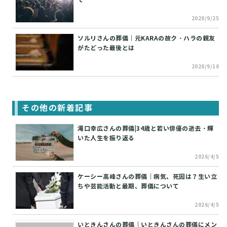
2020/9/25
ソルリさんの葬儀｜元KARAの故ク・ハラの親友
がたどった最後とは
2020/9/10
その他の新着記事
滝口幸広さんの葬儀|34歳と若い俳優の逝去・輝
いた人生を振り返る
2026/4/5
ケーシー高峰さんの葬儀｜病気、死因は？生い立
ちや芸能活動と最期、葬儀について
2026/4/5
いときんさんの葬儀｜いときんさんの葬儀にメン