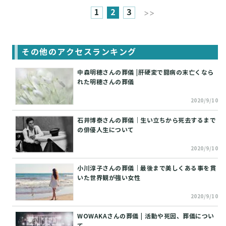
1
2
3
>>
その他のアクセスランキング
中森明穂さんの葬儀 |肝硬変で闘病の末亡くなら
れた明穂さんの葬儀
2020/9/10
石井博泰さんの葬儀｜生い立ちから死去するまで
の俳優人生について
2020/9/10
小川淳子さんの葬儀｜最後まで美しくある事を貫
いた世界観が強い女性
2020/9/10
WOWAKAさんの葬儀 | 活動や死因、葬儀につい
て