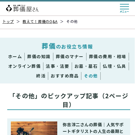
トップ
＞
教えて！葬儀のQ&A
＞
その他
葬儀
のお役立ち情報
ホーム
葬儀の知識
葬儀のマナー
葬儀の費用・相場
オンライン葬儀
法事・法要
お墓・墓石
仏壇・仏具
終活
おすすめ商品
その他
「その他」のピックアップ記事（2ページ
目）
弥吉淳二さんの葬儀｜人気サポ
ートギタリストの人生の最期と