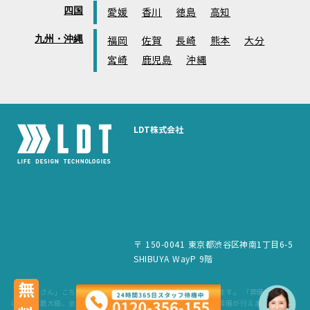
四国
愛媛
香川
徳島
高知
九州・沖縄
福岡
佐賀
長崎
熊本
大分
宮崎
鹿児島
沖縄
LDT株式会社
〒 150-0041 東京都渋谷区神南1丁目6-5
SHIBUYA WayP 9階
無料
「葬儀屋さん」こちらのサービスは、LDT株式会社が運営しています。 「葬儀屋さん」
は、日本最大級、全国6,500件の葬儀場を掲載。最寄りの式場で葬儀が行えます。 24時