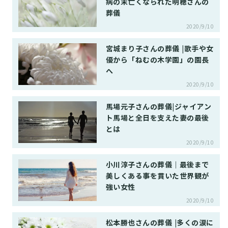
病の末亡くなられた明穂さんの
葬儀
2020/9/10
宮城まり子さんの葬儀 |歌手や女
優から「ねむの木学園」の園長
へ
2020/9/10
馬場元子さんの葬儀|ジャイアン
ト馬場と全日を支えた妻の最後
とは
2020/9/10
小川淳子さんの葬儀｜最後まで
美しくある事を貫いた世界観が
強い女性
2020/9/10
松本勝也さんの葬儀 |多くの涙に