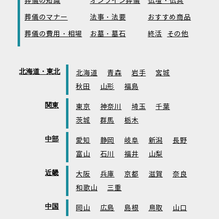
葬儀の知識
オンライン葬儀
仏壇・仏具
葬儀のマナー
法事・法要
おすすめ商品
葬儀の費用・相場
お墓・墓石
終活
その他
北海道・東北
北海道
青森
岩手
宮城
秋田
山形
福島
関東
東京
神奈川
埼玉
千葉
茨城
群馬
栃木
中部
愛知
静岡
岐阜
新潟
長野
富山
石川
福井
山梨
近畿
大阪
兵庫
京都
滋賀
奈良
和歌山
三重
中国
岡山
広島
島根
鳥取
山口