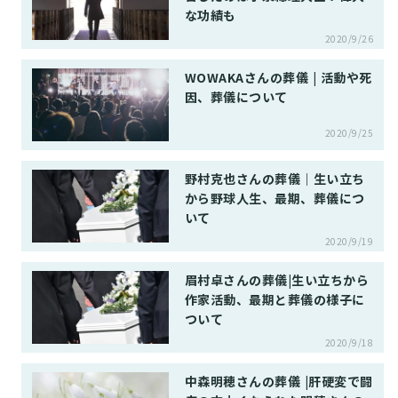
な功績も
2020/9/26
WOWAKAさんの葬儀 | 活動や死
因、葬儀について
2020/9/25
野村克也さんの葬儀｜生い立ち
から野球人生、最期、葬儀につ
いて
2020/9/19
眉村卓さんの葬儀|生い立ちから
作家活動、最期と葬儀の様子に
ついて
2020/9/18
中森明穂さんの葬儀 |肝硬変で闘