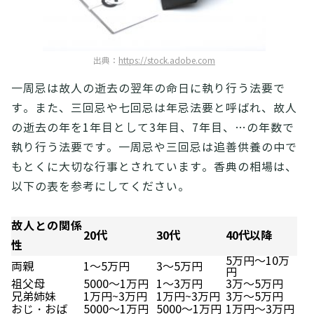
出典：
https://stock.adobe.com
一周忌は故人の逝去の翌年の命日に執り行う法要で
す。また、三回忌や七回忌は年忌法要と呼ばれ、故人
の逝去の年を1年目として3年目、7年目、…の年数で
執り行う法要です。一周忌や三回忌は追善供養の中で
もとくに大切な行事とされています。香典の相場は、
以下の表を参考にしてください。
故人との関係
20代
30代
40代以降
性
5万円～10万
両親
1～5万円
3～5万円
円
祖父母
5000～1万円
1～3万円
3万～5万円
兄弟姉妹
1万円~3万円
1万円~3万円
3万～5万円
おじ・おば
5000～1万円
5000～1万円
1万円～3万円