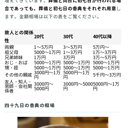
葬儀と同日に初七日が行われる場
増えてきています。
合であっても、葬儀と初七日の香典をそれぞれ用意
し
ます。金額相場は以下の表をご覧ください。
故人との関係
20代
30代
40代以降
性
両親
1～5万円
3～5万円
5万円～
祖父母
5000～1万円
1～3万円
1万～3万円
兄弟姉妹
1万円
3万円
3万～5万円
おじ・おば
5000～1万円
5000～1万円
5000～1万円
甥・姪
5000～1万円
5000～1万円
5000～1万円
3000円～1万
5000円～1万
その他の親戚
5千円～3万円
円
円
友人・知人・
3000円～
3000円～5000
5000円～1万
恩師・会社関
5000円
円
円
係者
四十九日の香典の相場