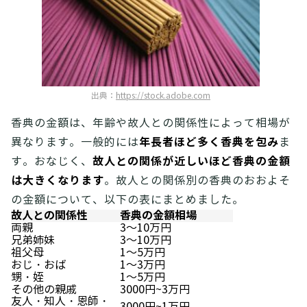
出典：
https://stock.adobe.com
香典の金額は、年齢や故人との関係性によって相場が
年長者ほど多く香典を包み
異なります。一般的には
ま
故人との関係が近しいほど香典の金額
す。おなじく、
は大きくなります
。故人との関係別の香典のおおよそ
の金額について、以下の表にまとめました。
故人との関係性
香典の金額相場
両親
3～10万円
兄弟姉妹
3～10万円
祖父母
1～5万円
おじ・おば
1～3万円
甥・姪
1～5万円
その他の親戚
3000円~3万円
友人・知人・恩師・
3000円~1万円