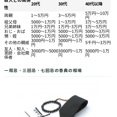
故人との関係
20代
30代
40代以降
性
5万円～10万
両親
1～5万円
3～5万円
円
祖父母
5000～1万円
1～3万円
3万～5万円
兄弟姉妹
1万円~3万円
1万円~3万円
3万～5万円
おじ・おば
5000～1万円
5000～1万円
5000～3万円
甥・姪
5000～1万円
5000～1万円
5000～3万円
3000円～1万
5000円～1万
その他の親戚
5千円～3万円
円
円
友人・知人・
3000円～5000
3000円～1万
5000円～1万
恩師・会社関
円
円
円
係者
一周忌・三回忌・七回忌の香典の相場