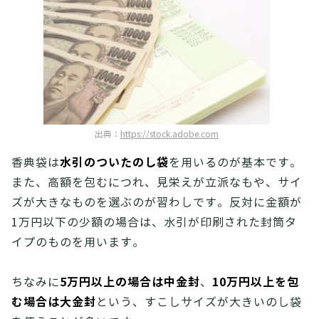
出典：
https://stock.adobe.com
水引のついたのし袋
香典袋は
を用いるのが基本です。
また、高額を包むにつれ、見栄えが立派なもや、サイ
ズが大きなものを選ぶのが習わしです。反対に金額が
1万円以下の少額の場合は、水引が印刷された封筒タ
イプのものを用います。
5万円以上の場合は中金封
10万円以上を包
ちなみに
、
む場合は大金封
という、すこしサイズが大きいのし袋