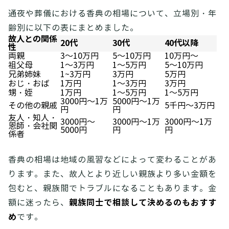
通夜や葬儀における香典の相場について、立場別・年
齢別に以下の表にまとめました。
故人との関係
20代
30代
40代以降
性
両親
3～10万円
5～10万円
10万円～
祖父母
1～3万円
1～5万円
5～10万円
兄弟姉妹
1~3万円
3万円
5万円
おじ・おば
1万円
1～3万円
3万円
甥・姪
1万円
1～5万円
1～5万円
3000円～1万
5000円～1万
その他の親戚
5千円～3万円
円
円
友人・知人・
3000円～
3000円～1万
3000円～1万
恩師・会社関
5000円
円
円
係者
香典の相場は地域の風習などによって変わることがあ
ります。また、故人とより近しい親族より多い金額を
包むと、親族間でトラブルになることもあります。金
親族同士で相談して決めるのもおすす
額に迷ったら、
め
です。