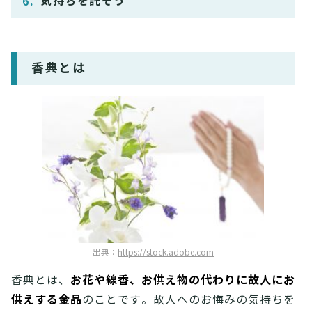
気持ちを託そう
香典とは
出典：
https://stock.adobe.com
お花や線香、お供え物の代わりに故人にお
香典とは、
供えする金品
のことです。故人へのお悔みの気持ちを