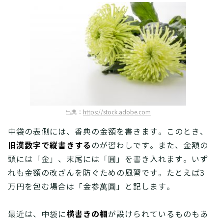
出典：
https://stock.adobe.com
中袋の表側には、香典の金額を書きます。このとき、
旧漢数字で縦書きする
のが習わしです。また、金額の
頭には「金」、末尾には「圓」を書き入れます。いず
れも金額の改ざんを防ぐための風習です。たとえば3
万円を包む場合は「金参萬圓」と記します。
横書きの欄
最近は、中袋に
が設けられているものもあ