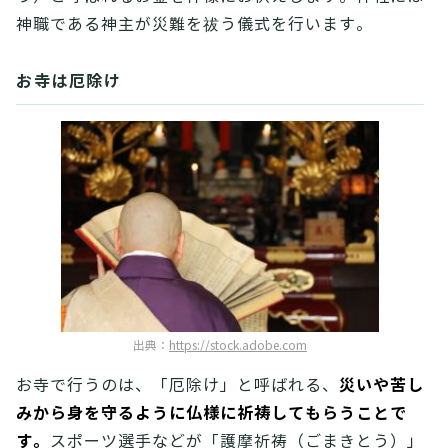
神職である神主が災難を祓う儀式を行います。
お寺は厄除け
出典：
https://stock.adobe.com
災いや苦し
お寺で行うのは、「厄除け」と呼ばれる、
みから身を守るように仏様に祈祷してもらうことで
す。
スポーツ選手などが「護摩祈祷（ごまきとう）」