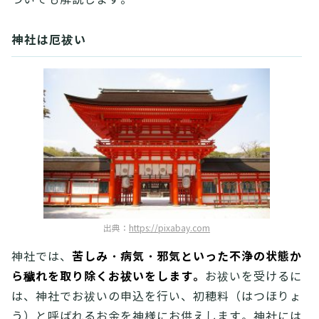
神社は厄祓い
出典：
https://pixabay.com
苦しみ・病気・邪気といった不浄の状態か
神社では、
ら穢れを取り除くお祓いをします。
お祓いを受けるに
は、神社でお祓いの申込を行い、初穂料（はつほりょ
う）と呼ばれるお金を神様にお供えします。神社には