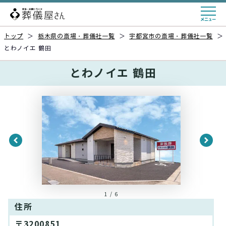
トップ
＞
栃木県の斎場・葬儀社一覧
＞
宇都宮市の斎場・葬儀社一覧
＞
とわノイエ 鶴田
とわノイエ 鶴田
1 / 6
住所
〒3200851