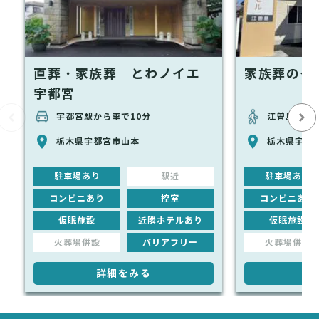
直葬・家族葬 とわノイエ
家族葬のタ
宇都宮
宇都宮駅から車で10分
江曽島駅か
栃木県宇都宮市山本
栃木県宇都宮
駐車場あり
駅近
駐車場あり
コンビニあり
控室
コンビニあり
仮眠施設
近隣ホテルあり
仮眠施設
火葬場併設
バリアフリー
火葬場併設
詳細をみる
詳