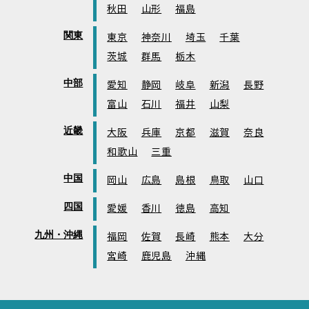
秋田
山形
福島
関東
東京
神奈川
埼玉
千葉
茨城
群馬
栃木
中部
愛知
静岡
岐阜
新潟
長野
富山
石川
福井
山梨
近畿
大阪
兵庫
京都
滋賀
奈良
和歌山
三重
中国
岡山
広島
島根
鳥取
山口
四国
愛媛
香川
徳島
高知
九州・沖縄
福岡
佐賀
長崎
熊本
大分
宮崎
鹿児島
沖縄