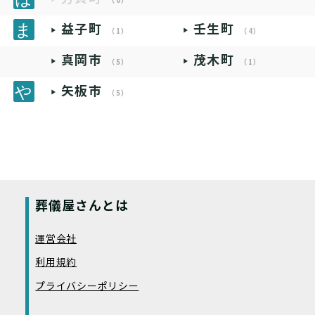
（0）
益子町
壬生町
（1）
（4）
真岡市
茂木町
（5）
（1）
矢板市
（5）
葬儀屋さんとは
運営会社
利用規約
プライバシーポリシー