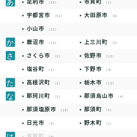
足利市
市貝町
（15）
（1）
宇都宮市
大田原市
（51）
（8）
小山市
（12）
鹿沼市
上三川町
（14）
（3）
さくら市
佐野市
（3）
（12）
塩谷町
下野市
（2）
（4）
高根沢町
栃木市
（2）
（12）
那珂川町
那須烏山市
（3）
（4）
那須塩原市
那須町
（16）
（5）
日光市
野木町
（4）
（1）
芳賀町