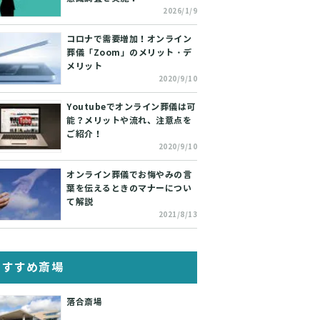
2026/1/9
コロナで需要増加！オンライン
葬儀「Zoom」のメリット・デ
メリット
2020/9/10
Youtubeでオンライン葬儀は可
能？メリットや流れ、注意点を
ご紹介！
2020/9/10
オンライン葬儀でお悔やみの言
葉を伝えるときのマナーについ
て解説
2021/8/13
おすすめ斎場
落合斎場