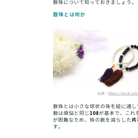
数珠について知っておきましょう。
数珠とは何か
出典：
https://stock.ad
数珠とは小さな球状の珠を紐に通し
108
数は煩悩と同じ
が基本で、これ
片
が困難なため、珠の数を減らした
す。