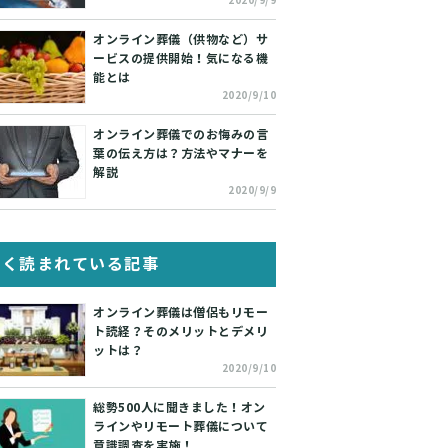
2020/9/9
オンライン葬儀（供物など）サ
ービスの提供開始！気になる機
能とは
2020/9/10
オンライン葬儀でのお悔みの言
葉の伝え方は？方法やマナーを
解説
2020/9/9
よく読まれている記事
オンライン葬儀は僧侶もリモー
ト読経？そのメリットとデメリ
ットは？
2020/9/10
総勢500人に聞きました！オン
ラインやリモート葬儀について
意識調査を実施！