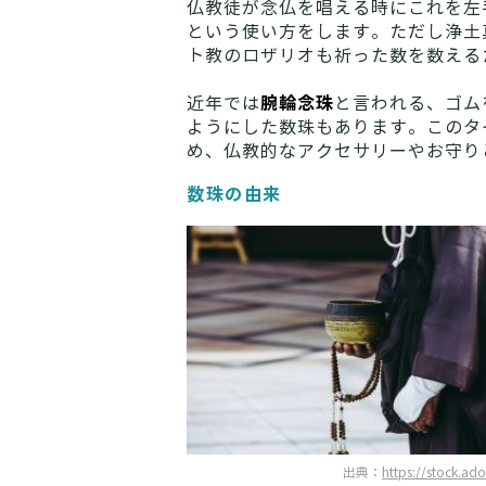
仏教徒が念仏を唱える時にこれを左
という使い方をします。ただし浄土
ト教のロザリオも祈った数を数える
腕輪念珠
近年では
と言われる、ゴム
ようにした数珠もあります。このタ
め、仏教的なアクセサリーやお守り
数珠の由来
出典：
https://stock.ad