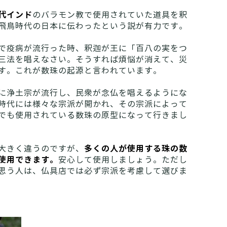
代インド
のバラモン教で使用されていた道具を釈
飛鳥時代の日本に伝わったという説が有力です。
で疫病が流行った時、釈迦が王に「百八の実をつ
三法を唱えなさい。そうすれば煩悩が消えて、災
す。これが数珠の起源と言われています。
に浄土宗が流行し、民衆が念仏を唱えるようにな
時代には様々な宗派が開かれ、その宗派によって
でも使用されている数珠の原型になって行きまし
多くの人が使用する珠の数
大きく違うのですが、
使用できます。
安心して使用しましょう。ただし
思う人は、仏具店では必ず宗派を考慮して選びま