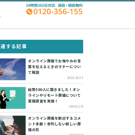
A
関連する記事
オンライン葬儀でお悔やみの言
葉を伝えるときのマナーについ
て解説
2021/8/13
総勢500人に聞きました！オン
ラインやリモート葬儀について
意識調査を実施！
2026/1/9
オンライン葬儀を歓迎するコメ
ント多数！参列しない新しい葬
儀の形