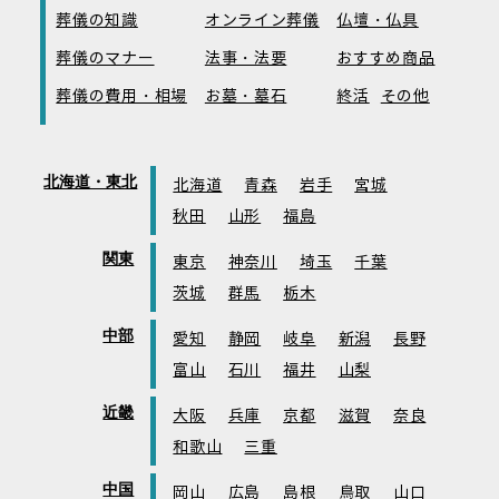
葬儀の知識
オンライン葬儀
仏壇・仏具
葬儀のマナー
法事・法要
おすすめ商品
葬儀の費用・相場
お墓・墓石
終活
その他
北海道・東北
北海道
青森
岩手
宮城
秋田
山形
福島
関東
東京
神奈川
埼玉
千葉
茨城
群馬
栃木
中部
愛知
静岡
岐阜
新潟
長野
富山
石川
福井
山梨
近畿
大阪
兵庫
京都
滋賀
奈良
和歌山
三重
中国
岡山
広島
島根
鳥取
山口