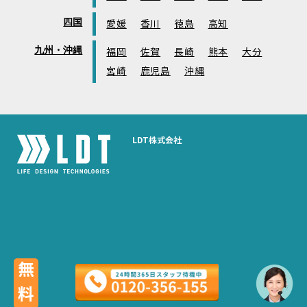
四国
愛媛
香川
徳島
高知
九州・沖縄
福岡
佐賀
長崎
熊本
大分
宮崎
鹿児島
沖縄
LDT株式会社
無料