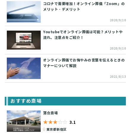
コロナで需要増加！オンライン葬儀「Zoom」の
メリット・デメリット
2020/9/10
Youtubeでオンライン葬儀は可能？メリットや
流れ、注意点をご紹介！
2020/9/10
オンライン葬儀でお悔やみの言葉を伝えるときの
マナーについて解説
2021/8/13
おすすめ斎場
落合斎場
★★★★★
☆☆☆☆☆
3.1
東京都新宿区