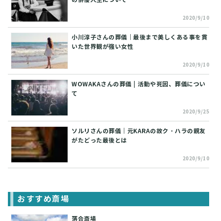
2020/9/10
小川淳子さんの葬儀｜最後まで美しくある事を貫
いた世界観が強い女性
2020/9/10
WOWAKAさんの葬儀 | 活動や死因、葬儀につい
て
2020/9/25
ソルリさんの葬儀｜元KARAの故ク・ハラの親友
がたどった最後とは
2020/9/10
おすすめ斎場
落合斎場