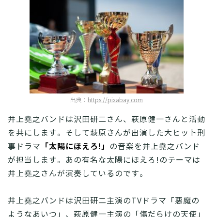
出典：
https://pixabay.com
井上堯之バンドは沢田研二さん、萩原健一さんと活動
を共にします。そして萩原さんが出演した大ヒット刑
「太陽にほえろ!」
事ドラマ
の音楽を井上堯之バンド
が担当します。あの有名な太陽にほえろ!のテーマは
井上堯之さんが演奏しているのです。
井上堯之バンドは沢田研二主演のTVドラマ「悪魔の
ようなあいつ」、萩原健一主演の「傷だらけの天使」