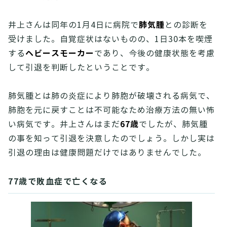
肺気腫
井上さんは同年の1月4日に病院で
との診断を
受けました。自覚症状はないものの、1日30本を喫煙
ヘビースモーカー
する
であり、今後の健康状態を考慮
して引退を判断したということです。
肺気腫とは肺の炎症により肺胞が破壊される病気で、
肺胞を元に戻すことは不可能なため治療方法の無い怖
67歳
い病気です。井上さんはまだ
でしたが、肺気腫
の事を知って引退を決意したのでしょう。しかし実は
引退の理由は健康問題だけではありませんでした。
77歳で敗血症で亡くなる