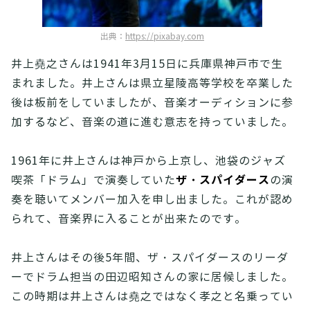
出典：
https://pixabay.com
井上堯之さんは1941年3月15日に兵庫県神戸市で生
まれました。井上さんは県立星陵高等学校を卒業した
後は板前をしていましたが、音楽オーディションに参
加するなど、音楽の道に進む意志を持っていました。
1961年に井上さんは神戸から上京し、池袋のジャズ
ザ・スパイダース
喫茶「ドラム」で演奏していた
の演
奏を聴いてメンバー加入を申し出ました。これが認め
られて、音楽界に入ることが出来たのです。
井上さんはその後5年間、ザ・スパイダースのリーダ
ーでドラム担当の田辺昭知さんの家に居候しました。
この時期は井上さんは堯之ではなく孝之と名乗ってい