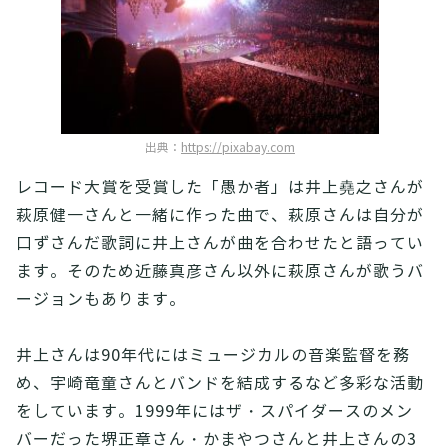
出典：
https://pixabay.com
レコード大賞を受賞した「愚か者」は井上堯之さんが
萩原健一さんと一緒に作った曲で、萩原さんは自分が
口ずさんだ歌詞に井上さんが曲を合わせたと語ってい
ます。そのため近藤真彦さん以外に萩原さんが歌うバ
ージョンもあります。
井上さんは90年代にはミュージカルの音楽監督を務
め、宇崎竜童さんとバンドを結成するなど多彩な活動
をしています。1999年にはザ・スパイダースのメン
バーだった堺正章さん・かまやつさんと井上さんの3