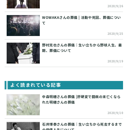
2020/9/26
WOWAKAさんの葬儀 | 活動や死因、葬儀につい
て
2020/9/25
野村克也さんの葬儀｜生い立ちから野球人生、最
期、葬儀について
2020/9/19
よく読まれている記事
中森明穂さんの葬儀 |肝硬変で闘病の末亡くなら
れた明穂さんの葬儀
2020/9/10
石井博泰さんの葬儀｜生い立ちから死去するまで
の俳優人生について