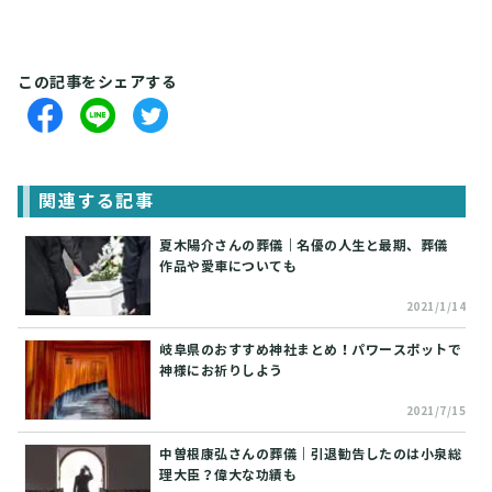
この記事をシェアする
関連する記事
夏木陽介さんの葬儀｜名優の人生と最期、葬儀
作品や愛車についても
2021/1/14
岐阜県のおすすめ神社まとめ！パワースポットで
神様にお祈りしよう
2021/7/15
中曽根康弘さんの葬儀｜引退勧告したのは小泉総
理大臣？偉大な功績も