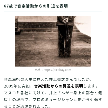
67歳で音楽活動からの引退を表明
出典：
https://pixabay.com
順風満帆の人生に見えた井上堯之さんでしたが、
音楽活動からの引退を表明
2009年に突如、
します。
マスコミ各社に向けて、井上さんが一身上の都合と健
康上の理由で、プロのミュージシャン活動から引退す
ることが通達されました。