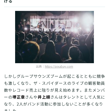
げる
出典：
https://pixabay.com
しかしグループサウンズブームが起こるとともに競争
も激しくなり、ザ・スパイダースのライブの観客動員
数やレコード売上に陰りが見え始めます。またメンバ
堺正章
井上順
ーの
さんや
さんはタレントとして人気に
なり、2人がバンド活動に参加しないことが多くなり