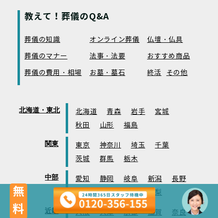
教えて！葬儀のQ&A
葬儀の知識
オンライン葬儀
仏壇・仏具
葬儀のマナー
法事・法要
おすすめ商品
葬儀の費用・相場
お墓・墓石
終活
その他
北海道・東北
北海道
青森
岩手
宮城
秋田
山形
福島
関東
東京
神奈川
埼玉
千葉
茨城
群馬
栃木
中部
愛知
静岡
岐阜
新潟
長野
無料
富山
石川
福井
山梨
近畿
大阪
兵庫
京都
滋賀
奈良