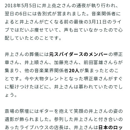
2018年5月5日に井上堯之さんの通夜が執り行われ、
翌日の6日には告別式が営まれました。音楽関係者に
よると井上さんが亡くなる前の最後の3月11日のライ
ブではだいぶ痩せていて、声も出ていなかったので心
配していたとのことです。
元スパイダースのメンバー
井上さんの葬儀には
の堺正
章さん、井上順さん、加藤充さん、前田富雄さんらが
20人
集まり、他の音楽業界関係者
が集まったとのこ
とです。今や大物タレントとなった堺正章さんがすぐ
に駆けつけたほどに、井上さんは慕われていたのでし
ょう。
斎場の祭壇にはギターを抱えて笑顔の井上さんの姿の
遺影が飾られました。参列した井上さんと付き合いの
日本のロッ
あったライブハウスの店長は、井上さんは