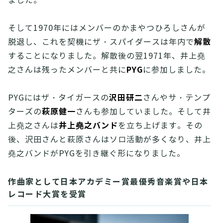
ました。
そして1970年にはメンバーのかまやつひろしさんが
解散
脱退し、これを契機にザ・スパイダースは年内で
することになりました。解散後の翌1971年、井上堯
PYG
之さんは残ったメンバーと共に
に参加しました。
沢田研二
PYGにはザ・タイガースの
さんやサ・テンプ
萩原健一
ターズの
さんも参加していました。そして井
井上堯之バンド
上堯之さんは
を立ち上げます。その
後、沢田さんと萩原さんはソロ活動が多くなり、井上
堯之バンドがPYGを引き継ぐ形になりました。
作曲家として日本アカデミー賞最優秀音楽賞や日本
レコード大賞を受賞