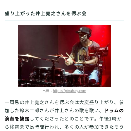
盛り上がった井上堯之さんを偲ぶ会
出典：
https://pixabay.com
一周忌の井上堯之さんを偲ぶ会は大変盛り上がり、参
ドラムの
加した鈴木二郎さんが井上さんの歌を歌い、
演奏を披露
してくださったとのことです。午後1時か
ら終電まで長時間行われ、多くの人が参加できたそう