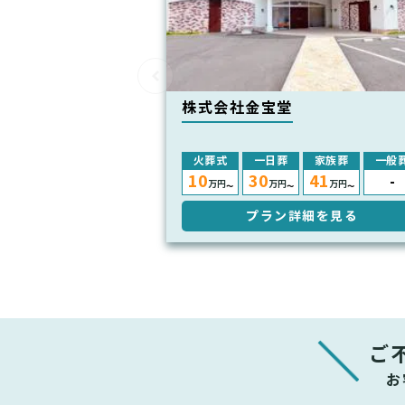
株式会社金宝堂
火葬式
一日葬
家族葬
一般
10
30
41
-
万円
万円
万円
〜
〜
〜
プラン詳細を見る
ご
お