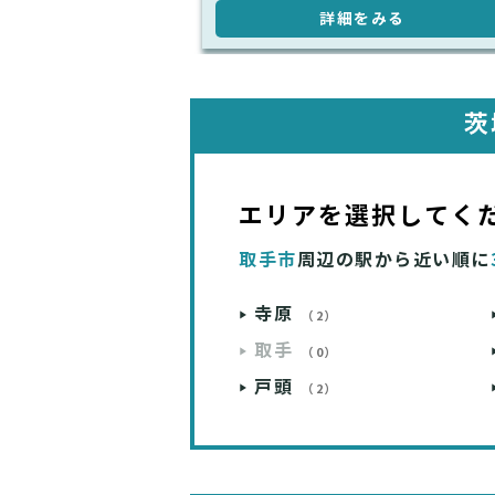
詳細をみる
茨
エリアを選択してく
取手市
周辺の駅から近い順に
寺原
（2）
取手
（0）
戸頭
（2）