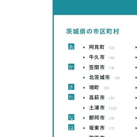
茨城県の市区町村
阿見町
（2）
牛久市
（6）
笠間市
（4）
北茨城市
（4）
境町
（3）
高萩市
（5）
土浦市
（12）
那珂市
（3）
坂東市
（7）