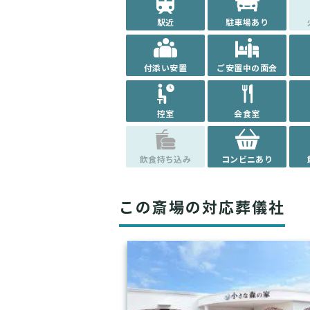
駅近
駐車場あり
付添い安置
ご安置中の面会
控室
会食室
飲食持ち込み
コンビニあり
この斎場の対応葬儀社