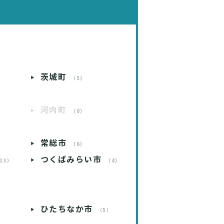
茨城町
）
（5）
河内町
）
（0）
常総市
）
（6）
つくばみらい市
13）
（4）
）
ひたちなか市
）
（5）