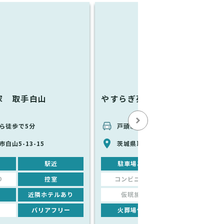
家 取手白山
やすらぎ苑
ら徒歩で5分
戸頭駅から車で5分
白山5-13-15
茨城県取手市市之代310
駅近
駐車場あり
駅近
り
控室
コンビニあり
控室
近隣ホテルあり
仮眠施設
近隣ホテルあり
バリアフリー
火葬場併設
バリアフリー