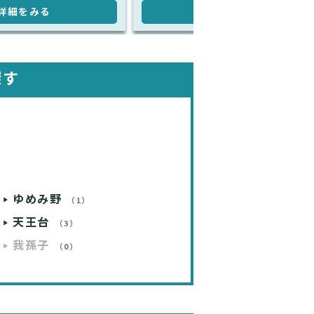
詳細をみる
詳細をみる
探す
ゆめみ野
（1）
天王台
（3）
我孫子
（0）