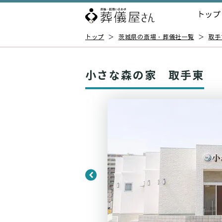
トップ
トップ
＞
茨城県の斎場・葬儀社一覧
＞
取手
小さな森の家 取手東