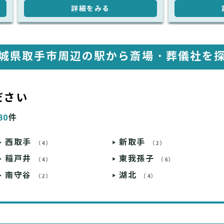
詳細をみる
城県取手市周辺の駅から
斎場・葬儀社を
ださい
30
件
西取手
新取手
（4）
（2）
稲戸井
東我孫子
（4）
（6）
南守谷
湖北
（2）
（4）