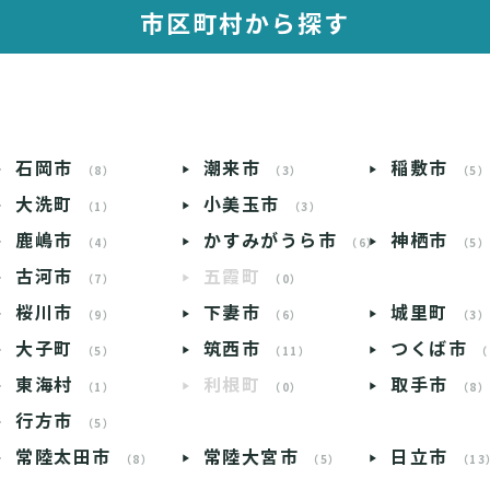
市区町村から探す
石岡市
潮来市
稲敷市
（8）
（3）
（5
大洗町
小美玉市
（1）
（3）
鹿嶋市
かすみがうら市
神栖市
（4）
（6）
（5
古河市
五霞町
（7）
（0）
桜川市
下妻市
城里町
（9）
（6）
（3
大子町
筑西市
つくば市
（5）
（11）
（
東海村
利根町
取手市
（1）
（0）
（8
行方市
（5）
常陸太田市
常陸大宮市
日立市
（8）
（5）
（13