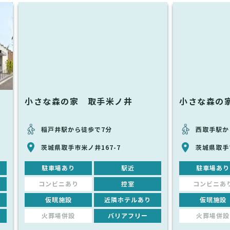
小さな森の家 取手米ノ井
小さな森の
稲戸井駅から徒歩で7分
西取手駅か
茨城県取手市米ノ井167-7
茨城県取手市
駐車場あり
駅近
駐車場あり
コンビニあり
控室
コンビニあ
仮眠施設
近隣ホテルあり
仮眠施設
火葬場併設
バリアフリー
火葬場併設