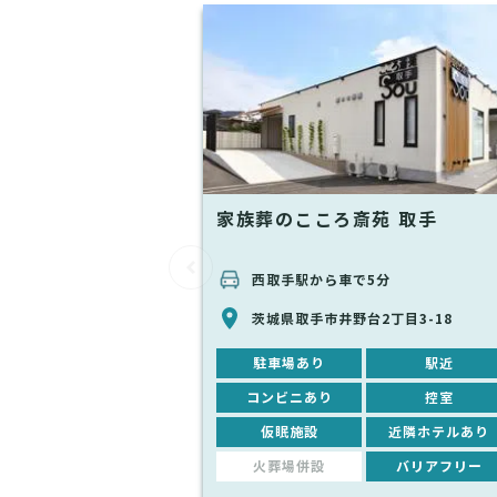
家族葬のこころ斎苑 取手
西取手駅から車で5分
茨城県取手市井野台2丁目3-18
駐車場あり
駅近
コンビニあり
控室
仮眠施設
近隣ホテルあり
火葬場併設
バリアフリー