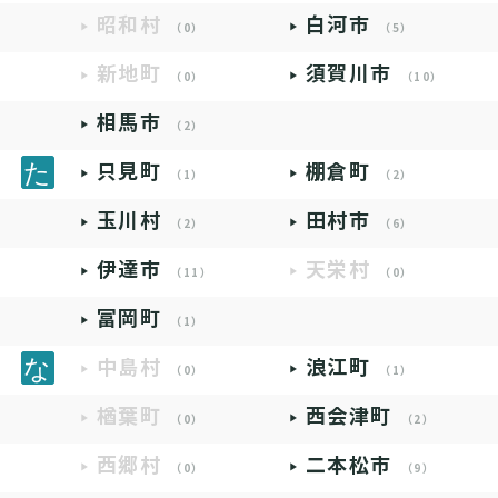
昭和村
白河市
（0）
（5）
新地町
須賀川市
（0）
（10）
相馬市
（2）
只見町
棚倉町
（1）
（2）
玉川村
田村市
（2）
（6）
伊達市
天栄村
（11）
（0）
富岡町
（1）
中島村
浪江町
（0）
（1）
楢葉町
西会津町
（0）
（2）
西郷村
二本松市
（0）
（9）