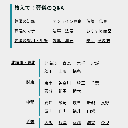
教えて！葬儀のQ&A
葬儀の知識
オンライン葬儀
仏壇・仏具
葬儀のマナー
法事・法要
おすすめ商品
葬儀の費用・相場
お墓・墓石
終活
その他
北海道・東北
北海道
青森
岩手
宮城
秋田
山形
福島
関東
東京
神奈川
埼玉
千葉
茨城
群馬
栃木
中部
愛知
静岡
岐阜
新潟
長野
富山
石川
福井
山梨
近畿
大阪
兵庫
京都
滋賀
奈良