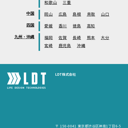
和歌山
三重
中国
岡山
広島
島根
鳥取
山口
四国
愛媛
香川
徳島
高知
九州・沖縄
福岡
佐賀
長崎
熊本
大分
宮崎
鹿児島
沖縄
LDT株式会社
〒 150-0041 東京都渋谷区神南1丁目6-5