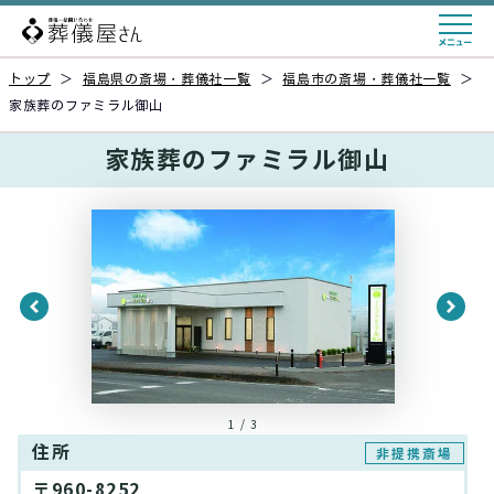
トップ
＞
福島県の斎場・葬儀社一覧
＞
福島市の斎場・葬儀社一覧
＞
家族葬のファミラル御山
家族葬のファミラル御山
1 / 3
住所
非提携斎場
〒960-8252