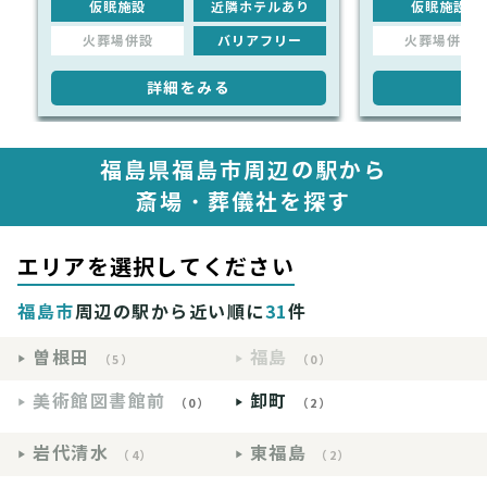
仮眠施設
近隣ホテルあり
仮眠施設
火葬場併設
バリアフリー
火葬場併設
詳細をみる
詳
福島県福島市周辺の駅から
斎場・葬儀社を探す
エリアを選択してください
福島市
周辺の駅から近い順に
31
件
曽根田
福島
（5）
（0）
美術館図書館前
卸町
（0）
（2）
岩代清水
東福島
（4）
（2）