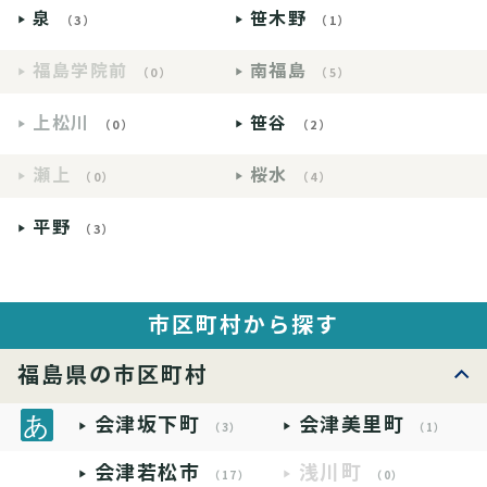
泉
笹木野
（3）
（1）
福島学院前
南福島
（0）
（5）
上松川
笹谷
（0）
（2）
瀬上
桜水
（0）
（4）
平野
（3）
市区町村から探す
福島県の市区町村
会津坂下町
会津美里町
（3）
（1）
会津若松市
浅川町
（17）
（0）