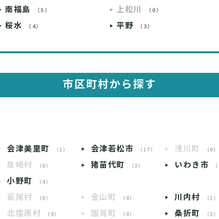
南福島
上松川
（5）
（0）
桜水
平野
（4）
（3）
市区町村から探す
会津美里町
会津若松市
浅川町
（1）
（17）
（0
泉崎村
猪苗代町
いわき市
（0）
（3）
（
小野町
（4）
葛尾村
金山町
川内村
（0）
（0）
（1
北塩原村
国見町
桑折町
（0）
（0）
（3