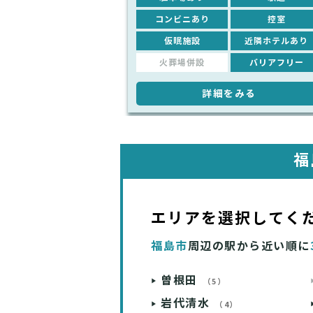
コンビニあり
控室
仮眠施設
近隣ホテルあり
火葬場併設
バリアフリー
詳細をみる
福
エリアを選択してく
福島市
周辺の駅から近い順に
曽根田
（5）
岩代清水
（4）