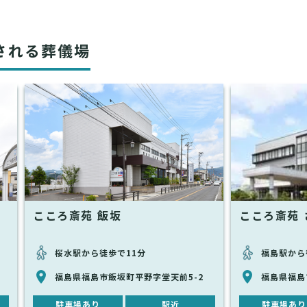
される葬儀場
こころ斎苑 飯坂
こころ斎苑 
桜水駅から徒歩で11分
福島駅から
福島県福島市飯坂町平野字堂天前5-2
福島県福島
駐車場あり
駅近
駐車場あり