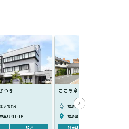
さつき
こころ斎苑 きずな
徒歩で8分
福島駅から徒歩で9分
市五月町1-19
福島県福島市五月町11-15
駅近
駐車場あり
駅近