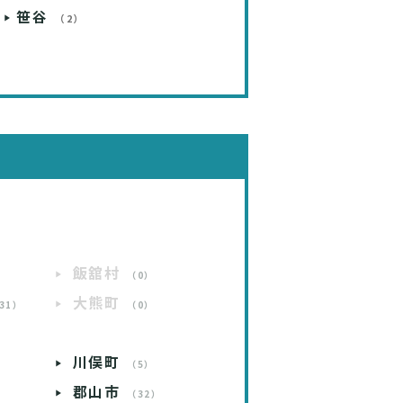
笹谷
（2）
飯舘村
）
（0）
大熊町
31）
（0）
川俣町
）
（5）
郡山市
）
（32）