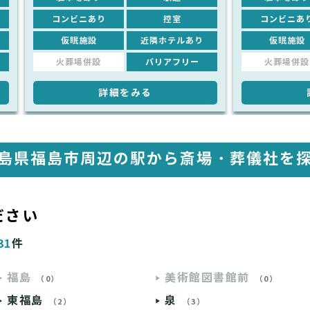
コンビニあり
控室
コンビニあ
仮眠施設
近隣ホテルあり
仮眠施設
火葬場併設
バリアフリー
火葬場併設
詳細をみる
島県福島市周辺の駅から
斎場・葬儀社を
ださい
31
件
福島
美術館図書館前
（0）
（0）
東福島
泉
（2）
（3）