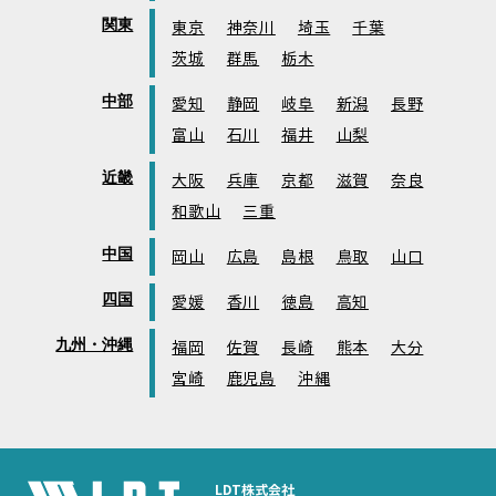
関東
東京
神奈川
埼玉
千葉
茨城
群馬
栃木
中部
愛知
静岡
岐阜
新潟
長野
富山
石川
福井
山梨
近畿
大阪
兵庫
京都
滋賀
奈良
和歌山
三重
中国
岡山
広島
島根
鳥取
山口
四国
愛媛
香川
徳島
高知
九州・沖縄
福岡
佐賀
長崎
熊本
大分
宮崎
鹿児島
沖縄
LDT株式会社