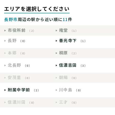
エリアを選択してください
長野市
周辺の駅から近い順に
11
件
市役所前
権堂
（2）
（1）
長野
善光寺下
（0）
（1）
本郷
桐原
（0）
（2）
北長野
信濃吉田
（0）
（3）
安茂里
朝陽
（0）
（0）
附属中学前
川中島
（2）
（0）
信濃川田
三才
（0）
（0）