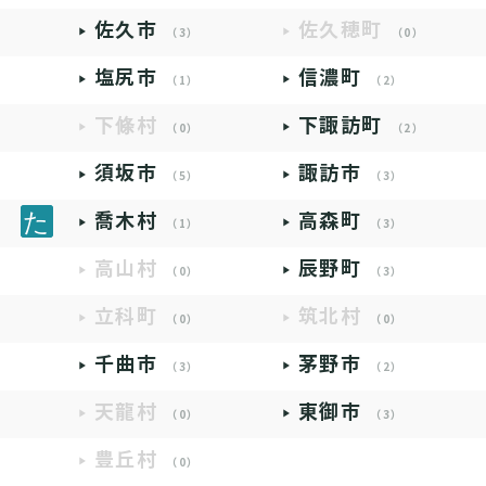
佐久市
佐久穂町
（3）
（0）
塩尻市
信濃町
（1）
（2）
下條村
下諏訪町
（0）
（2）
須坂市
諏訪市
（5）
（3）
喬木村
高森町
（1）
（3）
高山村
辰野町
（0）
（3）
立科町
筑北村
（0）
（0）
千曲市
茅野市
（3）
（2）
天龍村
東御市
（0）
（3）
豊丘村
（0）