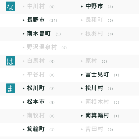
中川村
中野市
（0）
（5）
長野市
長和町
（24）
（0）
南木曽町
根羽村
（1）
（0）
野沢温泉村
（0）
白馬村
原村
（0）
（0）
平谷村
富士見町
（0）
（1）
松川町
松川村
（2）
（1）
松本市
南相木村
（8）
（0）
南牧村
南箕輪村
（0）
（1）
箕輪町
宮田村
（1）
（0）