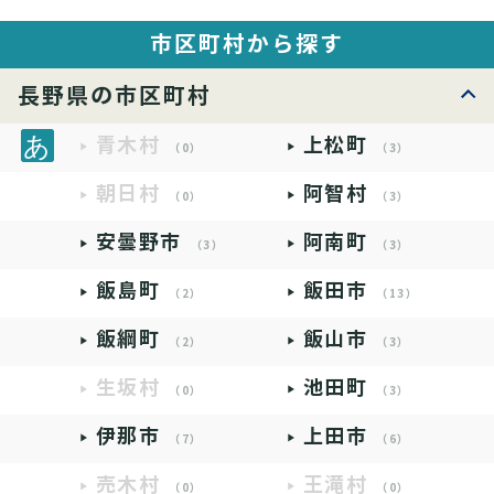
市区町村から探す
長野県の市区町村
青木村
上松町
（0）
（3）
朝日村
阿智村
（0）
（3）
安曇野市
阿南町
（3）
（3）
飯島町
飯田市
（2）
（13）
飯綱町
飯山市
（2）
（3）
生坂村
池田町
（0）
（3）
伊那市
上田市
（7）
（6）
売木村
王滝村
（0）
（0）