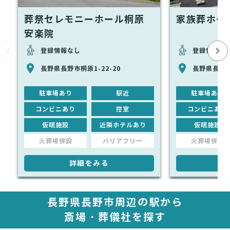
葬祭セレモニーホール桐原
家族葬ホール
安楽院
登録情報なし
登録情報な
長野県長野市桐原1-22-20
長野県長野市桐
駐車場あり
駅近
駐車場あり
コンビニあり
控室
コンビニあり
仮眠施設
近隣ホテルあり
仮眠施設
火葬場併設
バリアフリー
火葬場併設
詳細をみる
詳
長野県長野市周辺の駅から
斎場・葬儀社を探す