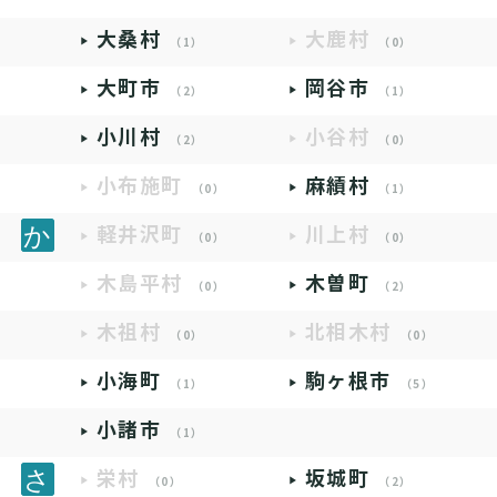
大桑村
大鹿村
（1）
（0）
大町市
岡谷市
（2）
（1）
小川村
小谷村
（2）
（0）
小布施町
麻績村
（0）
（1）
軽井沢町
川上村
（0）
（0）
木島平村
木曽町
（0）
（2）
木祖村
北相木村
（0）
（0）
小海町
駒ヶ根市
（1）
（5）
小諸市
（1）
栄村
坂城町
（0）
（2）