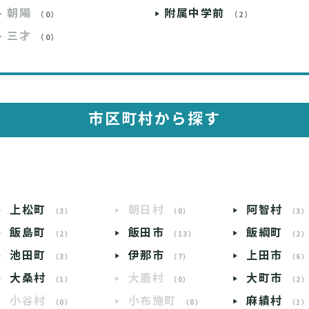
朝陽
附属中学前
（0）
（2）
三才
（0）
市区町村から探す
上松町
朝日村
阿智村
（3）
（0）
（3
飯島町
飯田市
飯綱町
（2）
（13）
（2
池田町
伊那市
上田市
（3）
（7）
（6
大桑村
大鹿村
大町市
（1）
（0）
（2
小谷村
小布施町
麻績村
（0）
（0）
（1