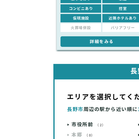
コンビニあり
控室
仮眠施設
近隣ホテルあり
火葬場併設
バリアフリー
詳細をみる
長
エリアを選択してく
長野市
周辺の駅から近い順に
市役所前
（2）
本郷
（0）