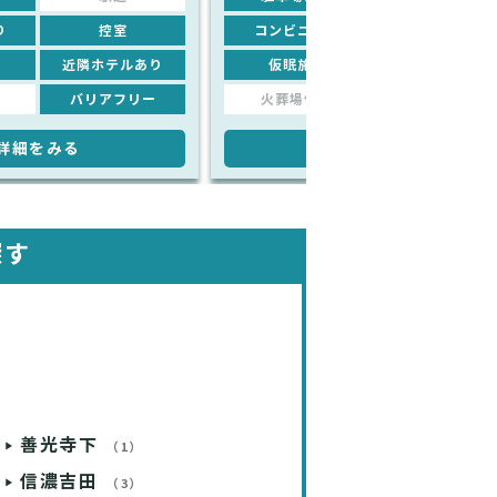
り
控室
コンビニあり
控室
近隣ホテルあり
仮眠施設
近隣ホテルあり
バリアフリー
火葬場併設
バリアフリー
詳細をみる
詳細をみる
探す
善光寺下
（1）
信濃吉田
（3）