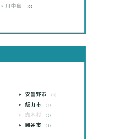
川中島
（0）
安曇野市
）
（3）
飯山市
）
（3）
売木村
）
（0）
岡谷市
）
（1）
）