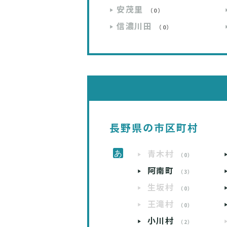
安茂里
（0）
信濃川田
（0）
長野県の市区町村
青木村
（0）
阿南町
（3）
生坂村
（0）
王滝村
（0）
小川村
（2）