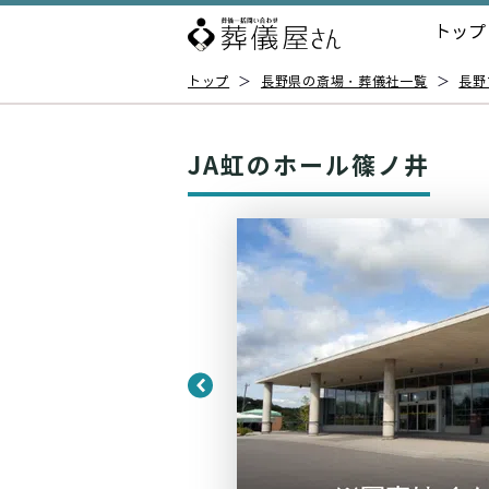
トップ
トップ
＞
長野県の斎場・葬儀社一覧
＞
長野
JA虹のホール篠ノ井