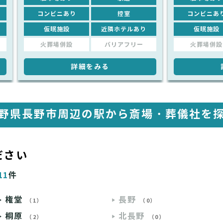
コンビニあり
控室
コンビニあ
仮眠施設
近隣ホテルあり
仮眠施設
火葬場併設
バリアフリー
火葬場併設
詳細をみる
野県長野市周辺の駅から
斎場・葬儀社を
ださい
11
件
権堂
長野
（1）
（0）
桐原
北長野
（2）
（0）