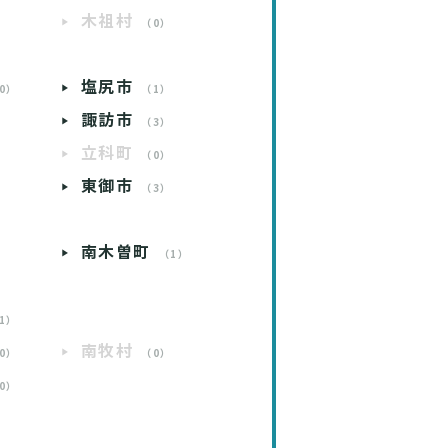
木祖村
）
（0）
）
塩尻市
0）
（1）
諏訪市
）
（3）
立科町
）
（0）
東御市
）
（3）
南木曽町
）
（1）
1）
南牧村
0）
（0）
0）