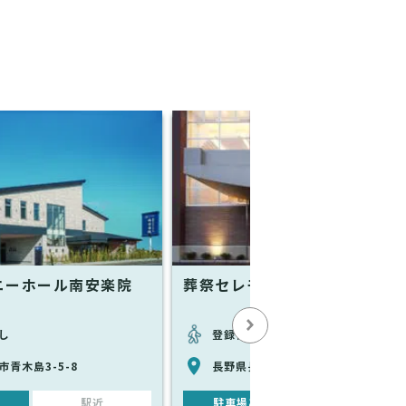
ニーホール南安楽院
葬祭セレモニーホール朝陽安楽
し
登録情報なし
青木島3-5-8
長野県長野市北尾張部168
駅近
駐車場あり
駅近