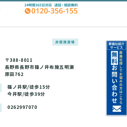
A
非提携斎場
〒388-8011
長野県長野市篠ノ井布施五明瀬
原田762
篠ノ井駅/徒歩15分
今井駅/徒歩39分
0262997070