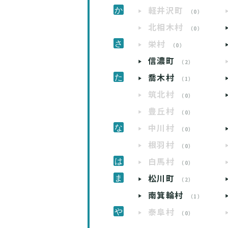
軽井沢町
（0）
北相木村
（0）
栄村
（0）
信濃町
（2）
喬木村
（1）
筑北村
（0）
豊丘村
（0）
中川村
（0）
根羽村
（0）
白馬村
（0）
松川町
（2）
南箕輪村
（1）
泰阜村
（0）