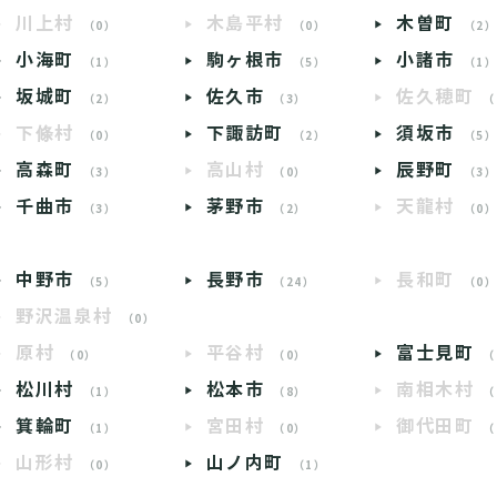
川上村
木島平村
木曽町
（0）
（0）
（2
小海町
駒ヶ根市
小諸市
（1）
（5）
（1
坂城町
佐久市
佐久穂町
（2）
（3）
（
下條村
下諏訪町
須坂市
（0）
（2）
（5
高森町
高山村
辰野町
（3）
（0）
（3
千曲市
茅野市
天龍村
（3）
（2）
（0
中野市
長野市
長和町
（5）
（24）
（0
野沢温泉村
（0）
原村
平谷村
富士見町
（0）
（0）
（
松川村
松本市
南相木村
（1）
（8）
（
箕輪町
宮田村
御代田町
（1）
（0）
（
山形村
山ノ内町
（0）
（1）