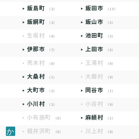
飯島町
飯田市
（2）
（13）
飯綱町
飯山市
（2）
（3）
生坂村
池田町
（0）
（3）
伊那市
上田市
（7）
（6）
売木村
王滝村
（0）
（0）
大桑村
大鹿村
（1）
（0）
大町市
岡谷市
（2）
（1）
小川村
小谷村
（2）
（0）
小布施町
麻績村
（0）
（1）
軽井沢町
川上村
（0）
（0）