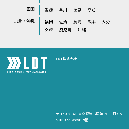
四国
愛媛
香川
徳島
高知
九州・沖縄
福岡
佐賀
長崎
熊本
大分
宮崎
鹿児島
沖縄
LDT株式会社
〒 150-0041 東京都渋谷区神南1丁目6-5
SHIBUYA WayP 9階