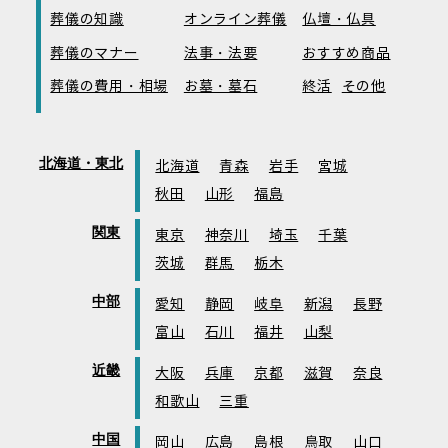
葬儀の知識
オンライン葬儀
仏壇・仏具
葬儀のマナー
法事・法要
おすすめ商品
葬儀の費用・相場
お墓・墓石
終活
その他
北海道・東北
北海道
青森
岩手
宮城
秋田
山形
福島
関東
東京
神奈川
埼玉
千葉
茨城
群馬
栃木
中部
愛知
静岡
岐阜
新潟
長野
富山
石川
福井
山梨
近畿
大阪
兵庫
京都
滋賀
奈良
和歌山
三重
中国
岡山
広島
島根
鳥取
山口