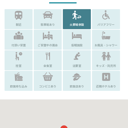
駅近
駐車場あり
火葬場併設
バリアフリー
付添い安置
ご安置中の面会
仮眠施設
お風呂・シャワー
控室
会食室
法要室
キッズ・託児所
飲食持ち込み
コンビニあり
飲食店あり
近隣ホテルあり