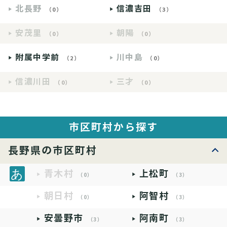
北長野
信濃吉田
（0）
（3）
安茂里
朝陽
（0）
（0）
附属中学前
川中島
（2）
（0）
信濃川田
三才
（0）
（0）
市区町村から探す
長野県の市区町村
青木村
上松町
（0）
（3）
朝日村
阿智村
（0）
（3）
安曇野市
阿南町
（3）
（3）