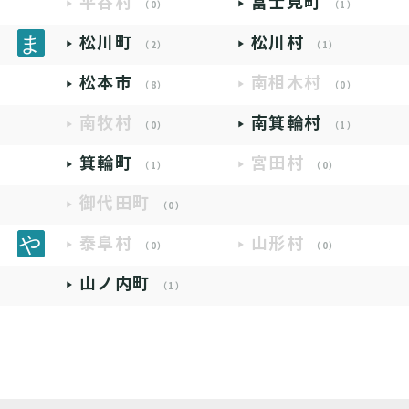
平谷村
富士見町
（0）
（1）
松川町
松川村
（2）
（1）
松本市
南相木村
（8）
（0）
南牧村
南箕輪村
（0）
（1）
箕輪町
宮田村
（1）
（0）
御代田町
（0）
泰阜村
山形村
（0）
（0）
山ノ内町
（1）