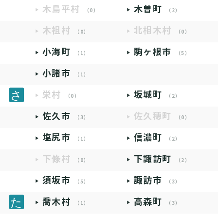
木島平村
木曽町
（0）
（2）
木祖村
北相木村
（0）
（0）
小海町
駒ヶ根市
（1）
（5）
小諸市
（1）
栄村
坂城町
（0）
（2）
佐久市
佐久穂町
（3）
（0）
塩尻市
信濃町
（1）
（2）
下條村
下諏訪町
（0）
（2）
須坂市
諏訪市
（5）
（3）
喬木村
高森町
（1）
（3）