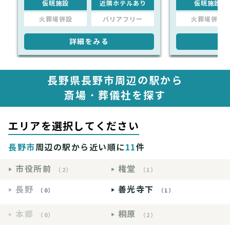
仮眠施設
近隣ホテルあり
仮眠施設
火葬場併設
バリアフリー
火葬場併設
詳細をみる
詳
長野県長野市周辺の駅から
斎場・葬儀社を探す
エリアを選択してください
長野市
周辺の駅から近い順に
11
件
市役所前
権堂
（2）
（1）
長野
善光寺下
（0）
（1）
本郷
桐原
（0）
（2）