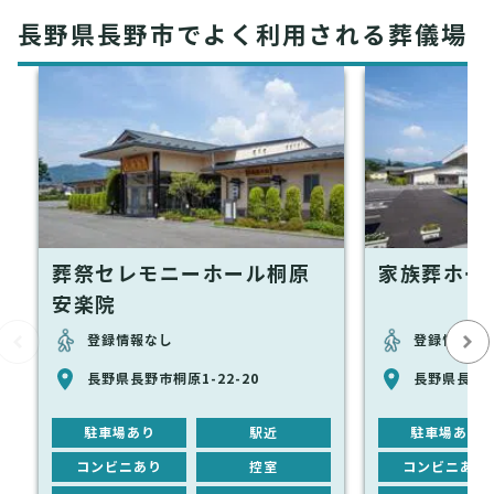
長野県長野市でよく利用される葬儀場
葬祭セレモニーホール桐原
家族葬ホール
安楽院
登録情報なし
登録情報な
長野県長野市桐原1-22-20
長野県長野市桐
駐車場あり
駅近
駐車場あり
コンビニあり
控室
コンビニあり