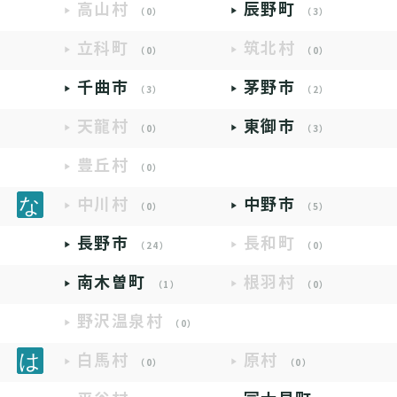
高山村
辰野町
（0）
（3）
立科町
筑北村
（0）
（0）
千曲市
茅野市
（3）
（2）
天龍村
東御市
（0）
（3）
豊丘村
（0）
中川村
中野市
（0）
（5）
長野市
長和町
（24）
（0）
南木曽町
根羽村
（1）
（0）
野沢温泉村
（0）
白馬村
原村
（0）
（0）