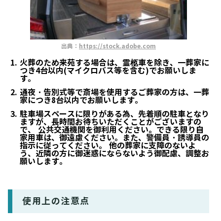
出典：
https://stock.adobe.com
火葬のため来苑する場合は、霊柩車を除き、一葬家に
つき4台以内(マイクロバス等を含む)でお願いしま
す。
通夜・告別式等で斎場を使用するご葬家の方は、一葬
家につき8台以内でお願いします。
駐車場スペースに限りがある為、先着順の駐車となり
ますが、長時間お待ちいただくことがございますの
で、 公共交通機関を御利用ください。できる限り自
家用車は、御遠慮ください。また、警備員・誘導員の
指示に従ってください。 他の葬家に支障のないよ
う、近隣の方に御迷惑にならないよう御配慮、調整お
願いします。
使用上の注意点