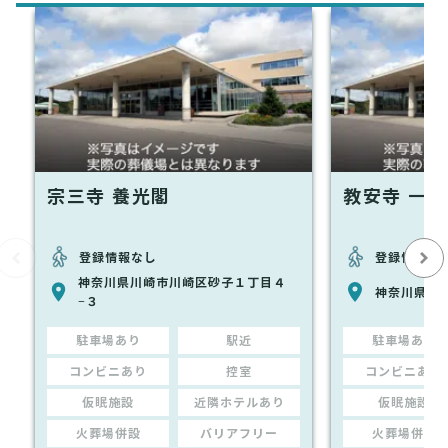
宗三寺 養光閣
教安寺 一
登録情報なし
登録情報な
神奈川県川崎市川崎区砂子１丁目４
神奈川県川
−３
駐車場あり
駅近
駐車場あり
コンビニあり
控室
コンビニあり
仮眠施設
近隣ホテルあり
仮眠施設
火葬場併設
バリアフリー
火葬場併設