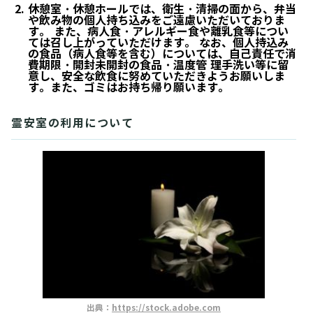
休憩室・休憩ホールでは、衛生・清掃の面から、弁当
や飲み物の個人持ち込みをご遠慮いただいておりま
す。 また、病人食・アレルギー食や離乳食等につい
ては召し上がっていただけます。 なお、個人持込み
の食品（病人食等を含む）については、自己責任で消
費期限・開封未開封の食品・温度管 理手洗い等に留
意し、安全な飲食に努めていただきようお願いしま
す。また、ゴミはお持ち帰り願います。
霊安室の利用について
出典：
https://stock.adobe.com