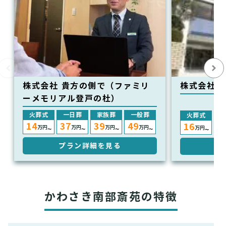
株式会社 貴方の側で（ファミリ
株式会社葬
ーメモリアル登戸の杜）
火葬式
一日葬
家族葬
一般葬
火葬式
14
37
39
49
16
3
万円
万円
万円
万円
万円
〜
〜
〜
〜
〜
プラン詳細を見る
プ
かわさき南部斎苑の特徴