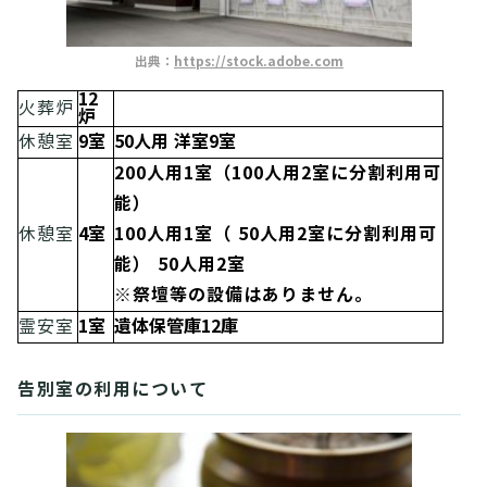
出典：
https://stock.adobe.com
12
火葬炉
炉
9室
50人用 洋室9室
休憩室
200人用1室（100人用2室に分割利用可
能）
4室
100人用1室（ 50人用2室に分割利用可
休憩室
能） 50人用2室
※祭壇等の設備はありません。
1室
遺体保管庫12庫
霊安室
告別室の利用について