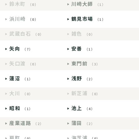
鈴木町
川崎大師
（0）
（1）
浜川崎
鶴見市場
（0）
（1）
武蔵白石
雑色
（0）
（0）
矢向
安善
（7）
（1）
矢口渡
東門前
（0）
（3）
蓮沼
浅野
（1）
（2）
大川
新芝浦
（0）
（0）
昭和
池上
（1）
（4）
産業道路
蒲田
（2）
（2）
扇町
海芝浦
（0）
（0）