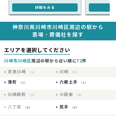
詳細をみる
詳
神奈川県川崎市川崎区周辺の駅から
斎場・葬儀社を探す
エリアを選択してください
川崎市川崎区
周辺の駅から近い順に
72
件
京急川崎
川崎
（1）
（2）
港町
六郷土手
（1）
（1）
川崎新町
小田栄
（1）
（4）
八丁畷
尻手
（0）
（6）