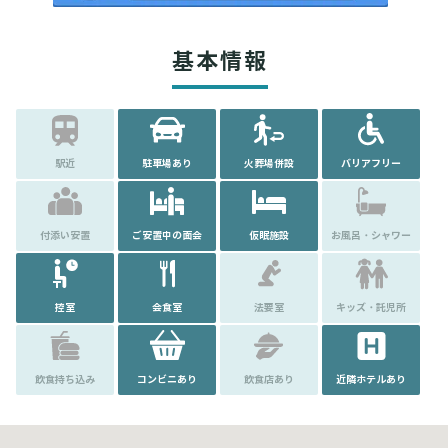
基本情報
駅近
駐車場あり
火葬場併設
バリアフリー
付添い安置
ご安置中の面会
仮眠施設
お風呂・シャワー
控室
会食室
法要室
キッズ・託児所
飲食持ち込み
コンビニあり
飲食店あり
近隣ホテルあり