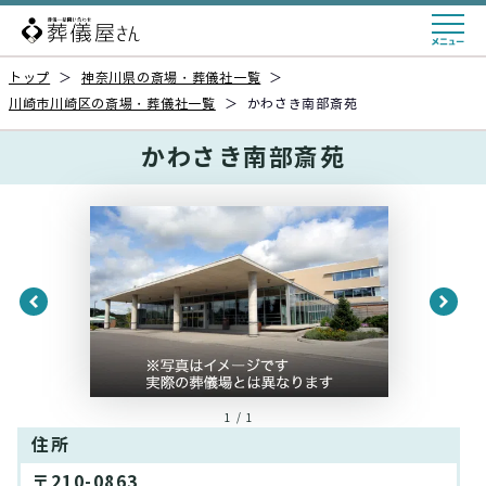
トップ
＞
神奈川県の斎場・葬儀社一覧
＞
川崎市川崎区の斎場・葬儀社一覧
＞
かわさき南部斎苑
かわさき南部斎苑
1 / 1
住所
〒210-0863