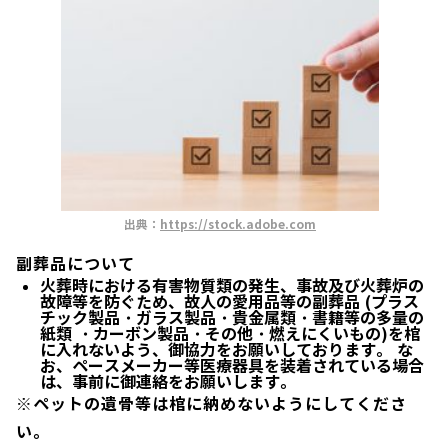
出典：
https://stock.adobe.com
副葬品について
火葬時における有害物質類の発生、事故及び火葬炉の
故障等を防ぐため、故人の愛用品等の副葬品
(プラス
チック製品・ガラス製品・貴金属類・書籍等の多量の
紙類 ・カーボン製品・その他・燃えにくいもの)
を棺
に入れないよう、御協力をお願いしております。 な
お、ペースメーカー等医療器具を装着されている場合
は、事前に御連絡をお願いします。
※ペットの遺骨等は棺に納めないようにしてくださ
い。