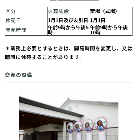
斎場（式場）
区分
火葬施設
1月1日及び友引日
1月1日
休苑日
午前9時から午後5
午前9時から午後
開苑時間
時
10時
＊業務上必要とするときは、開苑時間を変更し、又は
臨時に休苑することがあります。
斎苑の設備