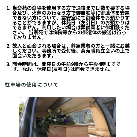
当斎苑の斎場を使用する方で通夜まで日数を要する場
合及び、火葬のみ行なう方で御自宅等に御遺体を安置
できない方について、霊安室にて御遺体をお預かりす
ることができますが、休苑日（友引日）のお預かりは
できません。利用したい場合は葬儀業者に御相談くだ
さい。 当斎苑では病院等からの御遺体の搬送は行っ
ておりません。
故人と面会される場合は、葬祭業者の方と一緒にお越
しください。事務所で受付後、斎苑職員立会いの上で
面会いただきます。
面会時間は、開苑日の午前9時から午後4時までで
す。なお、休苑日(友引日)は面会できません。
駐車場の使用について