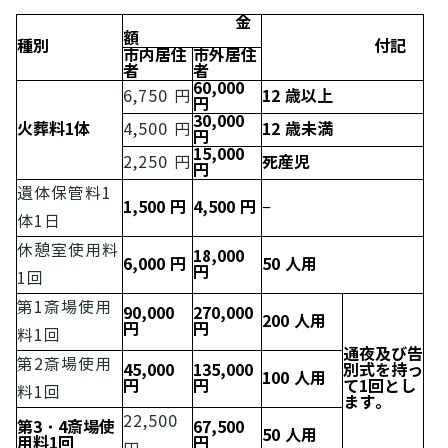
金
額
種別
付記
市内居住
市外居住
者
者
60,000
12 歳以上
6,750 円
円
30,000
火葬料1体
12 歳未満
4,500 円
円
15,000
死産児
2,250 円
円
遺体保管料1
1,500 円
4,500 円
−
体1日
休憩室使用料
18,000
6,000 円
50 人用
円
1回
第1斎場使用
90,000
270,000
200 人用
円
円
料1回
通夜及び告
第2斎場使用
45,000
135,000
別式を持っ
100 人用
円
円
て1回とし
料1回
ます。
22,500
第3・4斎場使
67,500
50 人用
用料1回
円