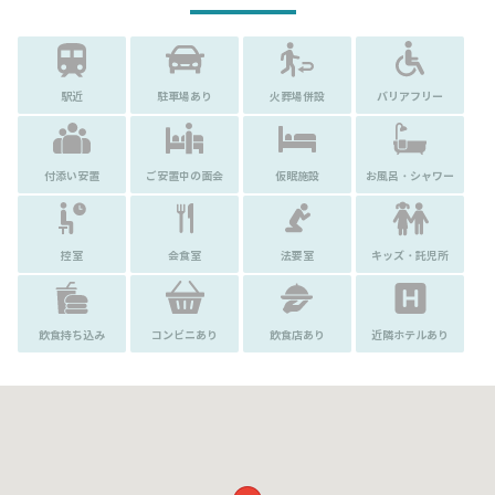
駅近
駐車場あり
火葬場併設
バリアフリー
付添い安置
ご安置中の面会
仮眠施設
お風呂・シャワー
控室
会食室
法要室
キッズ・託児所
飲食持ち込み
コンビニあり
飲食店あり
近隣ホテルあり