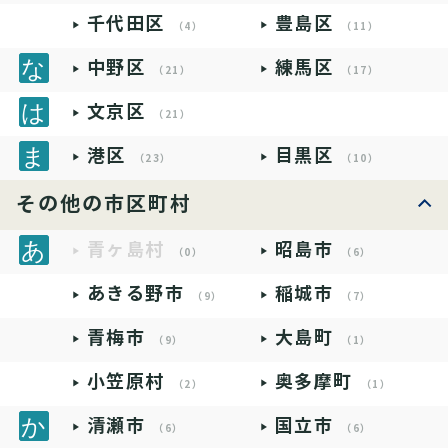
千代田区
豊島区
（4）
（11）
中野区
練馬区
（21）
（17）
文京区
（21）
港区
目黒区
（23）
（10）
その他の市区町村
青ヶ島村
昭島市
（0）
（6）
あきる野市
稲城市
（9）
（7）
青梅市
大島町
（9）
（1）
小笠原村
奥多摩町
（2）
（1）
清瀬市
国立市
（6）
（6）