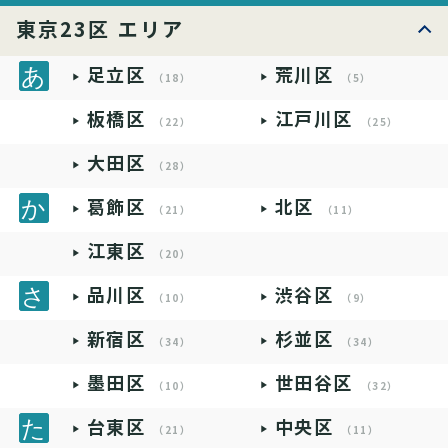
東京23区 エリア
足立区
荒川区
（18）
（5）
板橋区
江戸川区
（22）
（25）
大田区
（28）
葛飾区
北区
（21）
（11）
江東区
（20）
品川区
渋谷区
（10）
（9）
新宿区
杉並区
（34）
（34）
墨田区
世田谷区
（10）
（32）
台東区
中央区
（21）
（11）