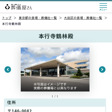
トップ
＞
東京都の斎場・葬儀社一覧
＞
大田区の斎場・葬儀社一覧
＞
本行寺鶴林殿
本行寺鶴林殿
1 / 1
住所
〒146-0082