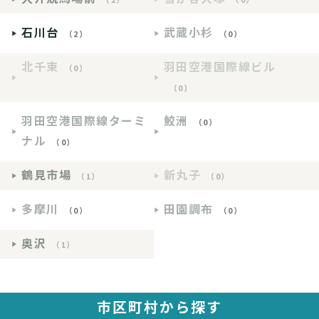
石川台
武蔵小杉
（2）
（0）
北千束
羽田空港国際線ビル
（0）
（0）
羽田空港国際線ターミ
鮫洲
（0）
ナル
（0）
鶴見市場
新丸子
（1）
（0）
多摩川
田園調布
（0）
（0）
奥沢
（1）
市区町村から探す