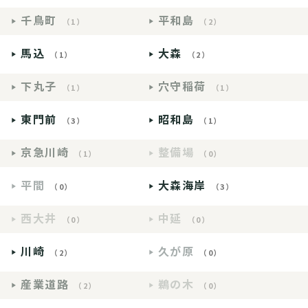
千鳥町
平和島
（1）
（2）
馬込
大森
（1）
（2）
下丸子
穴守稲荷
（1）
（1）
東門前
昭和島
（3）
（1）
京急川崎
整備場
（1）
（0）
平間
大森海岸
（0）
（3）
西大井
中延
（0）
（0）
川崎
久が原
（2）
（0）
産業道路
鵜の木
（2）
（0）