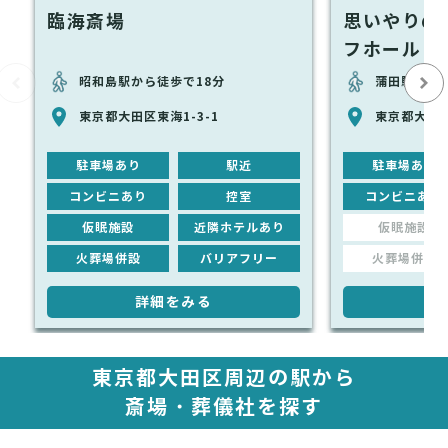
臨海斎場
思いやりの
フホール
昭和島駅から徒歩で18分
蒲田駅から徒
東京都大田区東海1-3-1
東京都大田区
駐車場あり
駅近
駐車場あり
コンビニあり
控室
コンビニあり
仮眠施設
近隣ホテルあり
仮眠施設
火葬場併設
バリアフリー
火葬場併設
詳細をみる
詳
東京都大田区周辺の駅から
斎場・葬儀社を探す