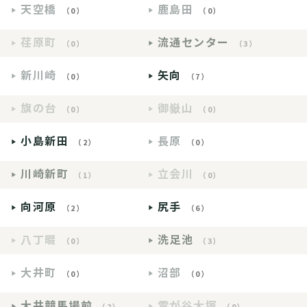
天空橋
鹿島田
（0）
（0）
荏原町
流通センター
（0）
（3）
新川崎
矢向
（0）
（7）
旗の台
御嶽山
（0）
（0）
小島新田
長原
（2）
（0）
川崎新町
立会川
（1）
（0）
向河原
尻手
（2）
（6）
八丁畷
洗足池
（0）
（3）
大井町
沼部
（0）
（0）
大井競馬場前
雪が谷大塚
（2）
（0）