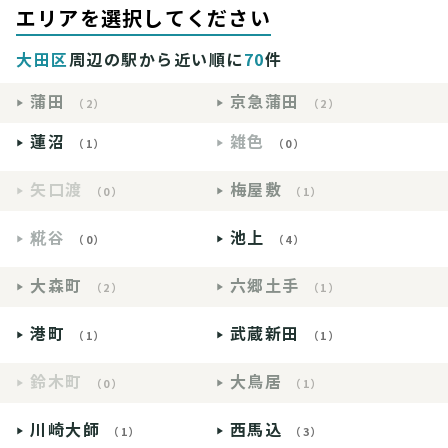
エリアを選択してください
大田区
周辺の駅から近い順に
70
件
蒲田
京急蒲田
（2）
（2）
蓮沼
雑色
（1）
（0）
矢口渡
梅屋敷
（0）
（1）
糀谷
池上
（0）
（4）
大森町
六郷土手
（2）
（1）
港町
武蔵新田
（1）
（1）
鈴木町
大鳥居
（0）
（1）
川崎大師
西馬込
（1）
（3）