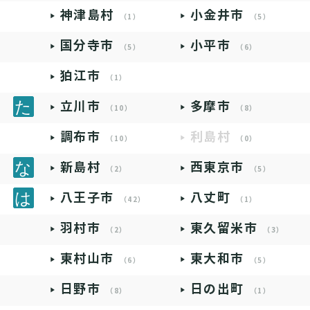
神津島村
小金井市
（1）
（5）
国分寺市
小平市
（5）
（6）
狛江市
（1）
立川市
多摩市
（10）
（8）
調布市
利島村
（10）
（0）
新島村
西東京市
（2）
（5）
八王子市
八丈町
（42）
（1）
羽村市
東久留米市
（2）
（3）
東村山市
東大和市
（6）
（5）
日野市
日の出町
（8）
（1）