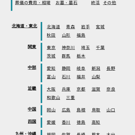
葬儀の費用・相場
お墓・墓石
終活
その他
北海道・東北
北海道
青森
岩手
宮城
秋田
山形
福島
関東
東京
神奈川
埼玉
千葉
茨城
群馬
栃木
中部
愛知
静岡
岐阜
新潟
長野
富山
石川
福井
山梨
近畿
大阪
兵庫
京都
滋賀
奈良
和歌山
三重
中国
岡山
広島
島根
鳥取
山口
四国
愛媛
香川
徳島
高知
九州・沖縄
福岡
佐賀
長崎
熊本
大分