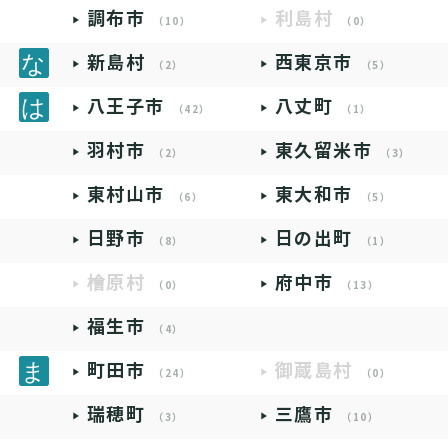
調布市
利島村
（10）
（0）
新島村
西東京市
（2）
（5）
八王子市
八丈町
（42）
（1）
羽村市
東久留米市
（2）
（3）
東村山市
東大和市
（6）
（5）
日野市
日の出町
（8）
（1）
檜原村
府中市
（0）
（13）
福生市
（4）
町田市
御蔵島村
（24）
（0）
瑞穂町
三鷹市
（3）
（10）