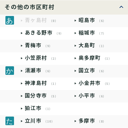
その他の市区町村
青ヶ島村
昭島市
（0）
（6）
あきる野市
稲城市
（9）
（7）
青梅市
大島町
（9）
（1）
小笠原村
奥多摩町
（2）
（1）
清瀬市
国立市
（6）
（6）
神津島村
小金井市
（1）
（5）
国分寺市
小平市
（5）
（6）
狛江市
（1）
立川市
多摩市
（10）
（8）