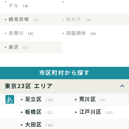
ナル
（0）
鶴見市場
新丸子
（1）
（0）
多摩川
田園調布
（0）
（0）
奥沢
（1）
市区町村から探す
東京23区 エリア
足立区
荒川区
（18）
（5）
板橋区
江戸川区
（22）
（25）
大田区
（28）