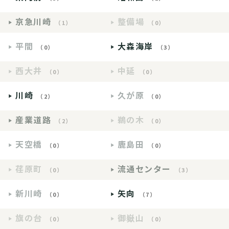
京急川崎
整備場
（1）
（0）
平間
大森海岸
（0）
（3）
西大井
中延
（0）
（0）
川崎
久が原
（2）
（0）
産業道路
鵜の木
（2）
（0）
天空橋
鹿島田
（0）
（0）
荏原町
流通センター
（0）
（3）
新川崎
矢向
（0）
（7）
旗の台
御嶽山
（0）
（0）