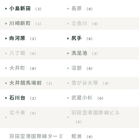
小島新田
長原
（2）
（0）
川崎新町
立会川
（1）
（0）
向河原
尻手
（2）
（6）
八丁畷
洗足池
（0）
（3）
大井町
沼部
（0）
（0）
大井競馬場前
雪が谷大塚
（2）
（0）
石川台
武蔵小杉
（2）
（0）
北千束
羽田空港国際線ビル
（0）
（0）
羽田空港国際線ターミ
鮫洲
（0）