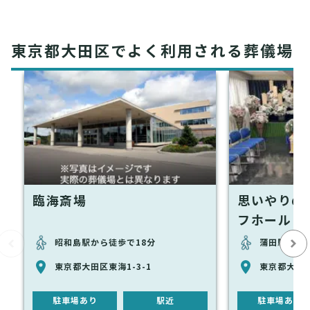
東京都大田区でよく利用される葬儀場
臨海斎場
思いやりの
フホール
昭和島駅から徒歩で18分
蒲田駅から徒
東京都大田区東海1-3-1
東京都大田区
駐車場あり
駅近
駐車場あり