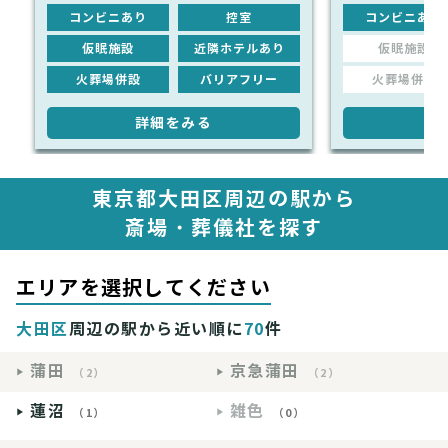
コンビニあり
控室
コンビニあり
仮眠施設
近隣ホテルあり
仮眠施設
火葬場併設
バリアフリー
火葬場併設
詳細をみる
詳
東京都大田区周辺の駅から
斎場・葬儀社を探す
エリアを選択してください
大田区
周辺の駅から近い順に
70
件
蒲田
京急蒲田
（2）
（2）
蓮沼
雑色
（1）
（0）