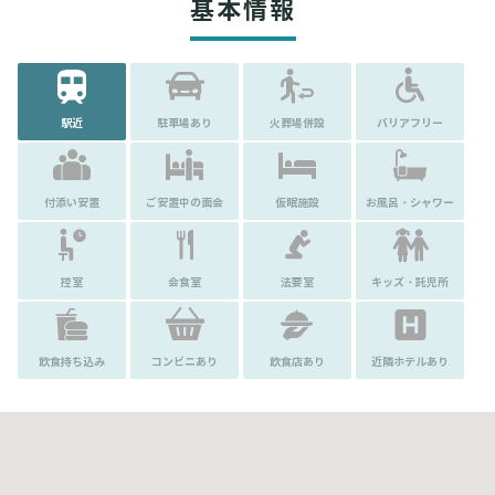
基本情報
駅近
駐車場あり
火葬場併設
バリアフリー
付添い安置
ご安置中の面会
仮眠施設
お風呂・シャワー
控室
会食室
法要室
キッズ・託児所
飲食持ち込み
コンビニあり
飲食店あり
近隣ホテルあり