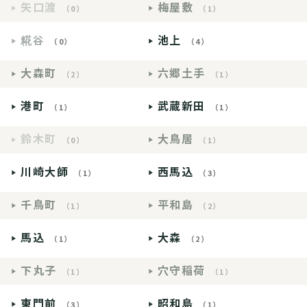
矢口渡
梅屋敷
（0）
（1）
糀谷
池上
（0）
（4）
大森町
六郷土手
（2）
（1）
港町
武蔵新田
（1）
（1）
鈴木町
大鳥居
（0）
（1）
川崎大師
西馬込
（1）
（3）
千鳥町
平和島
（1）
（2）
馬込
大森
（1）
（2）
下丸子
穴守稲荷
（1）
（1）
東門前
昭和島
（3）
（1）