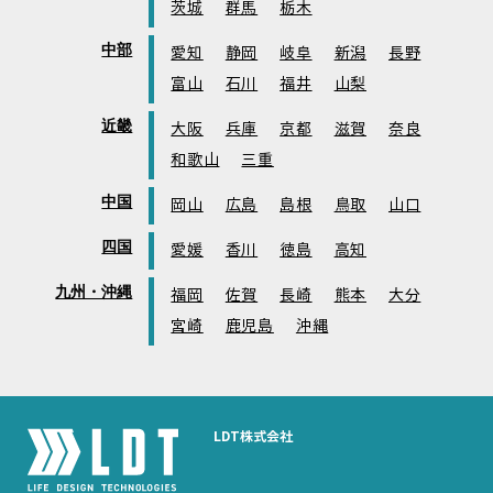
茨城
群馬
栃木
中部
愛知
静岡
岐阜
新潟
長野
富山
石川
福井
山梨
近畿
大阪
兵庫
京都
滋賀
奈良
和歌山
三重
中国
岡山
広島
島根
鳥取
山口
四国
愛媛
香川
徳島
高知
九州・沖縄
福岡
佐賀
長崎
熊本
大分
宮崎
鹿児島
沖縄
LDT株式会社