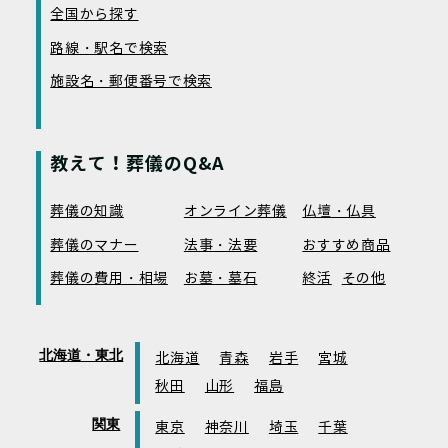
全国から探す
路線・駅名で検索
施設名・郵便番号で検索
教えて！葬儀のQ&A
葬儀の知識
オンライン葬儀
仏壇・仏具
葬儀のマナー
法事・法要
おすすめ商品
葬儀の費用・相場
お墓・墓石
終活
その他
北海道・東北
北海道
青森
岩手
宮城
秋田
山形
福島
関東
東京
神奈川
埼玉
千葉