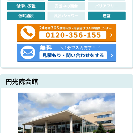
付添い安置
安置中の面会
バリアフリー
仮眠施設
風呂•シャワー
控室
円光院会館