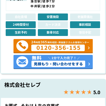
落合駅/徒歩7分
中井駅/徒歩2分
自社斎場
安置施設
老舗葬儀社
24時間受付
カード決済
事前相談
生前予約
散骨対応
僧侶手配
株式会社セレブ
★★★★★
☆☆☆☆☆
5.0
お葬式...それは人生の卒業式