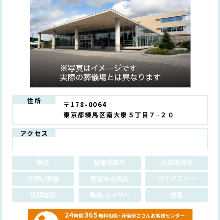
住所
〒178-0064
東京都練馬区南大泉５丁目７−２０
アクセス
駅近
駐車場あり
火葬場併設
付添い安置
安置中の面会
バリアフリー
仮眠施設
風呂•シャワー
控室