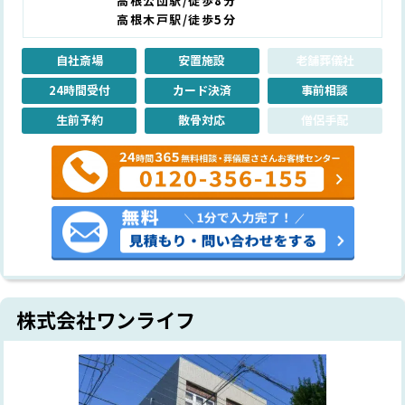
高根公団駅/徒歩8分
高根木戸駅/徒歩5分
自社斎場
安置施設
老舗葬儀社
24時間受付
カード決済
事前相談
生前予約
散骨対応
僧侶手配
株式会社ワンライフ