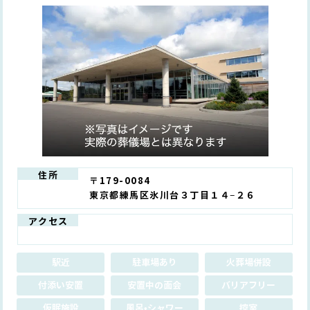
住所
〒179-0084
東京都練馬区氷川台３丁目１４−２６
アクセス
駅近
駐車場あり
火葬場併設
付添い安置
安置中の面会
バリアフリー
仮眠施設
風呂•シャワー
控室