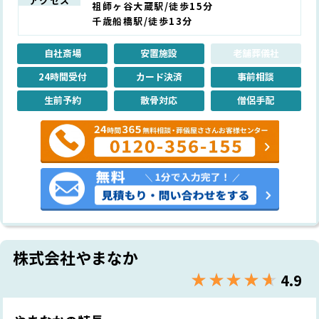
アクセス
祖師ヶ谷大蔵駅/徒歩15分
千歳船橋駅/徒歩13分
自社斎場
安置施設
老舗葬儀社
24時間受付
カード決済
事前相談
生前予約
散骨対応
僧侶手配
株式会社やまなか
★★★★★
☆☆☆☆☆
4.9