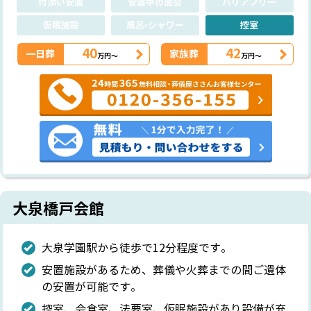
付添い安置
安置中の面会
バリアフリー
仮眠施設
風呂•シャワー
控室
40
42
一日葬
家族葬
万円～
万円～
大泉橋戸会館
大泉学園駅から徒歩で12分程度です。
安置施設があるため、葬儀や火葬までの間ご遺体
の安置が可能です。
控室、会食室、法要室、仮眠施設があり設備が充