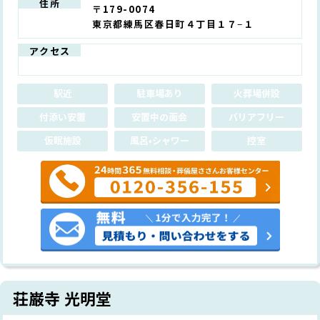
住所
〒179-0074
東京都練馬区春日町４丁目１７−１
アクセス
駅近
駐車場あり
火葬場併設
付添い安置
安置中の面会
バリアフリー
仮眠施設
風呂•シャワー
控室
荘巌寺 光明堂