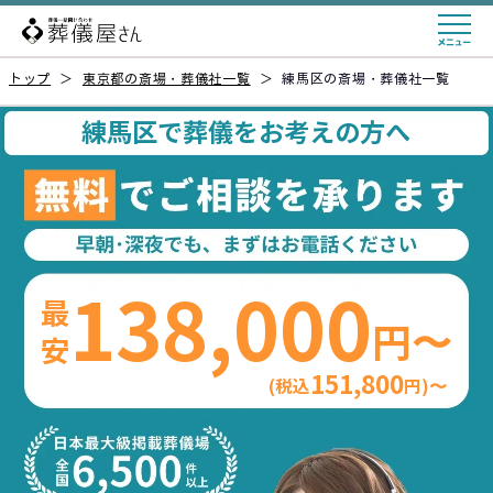
トップ
＞
東京都の斎場・葬儀社一覧
＞
練馬区の斎場・葬儀社一覧
練馬区で葬儀をお考えの方へ
138,000
最安
円〜
151,800
(税込
円)〜