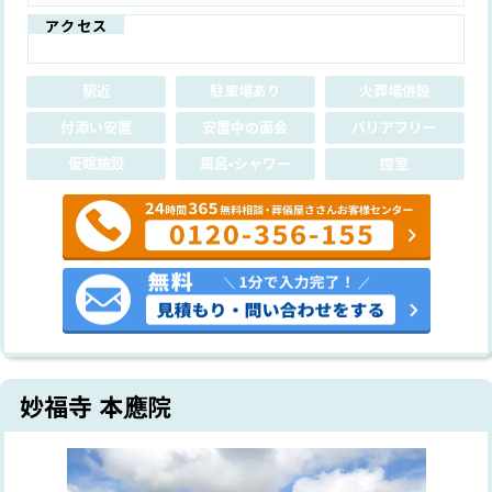
アクセス
駅近
駐車場あり
火葬場併設
付添い安置
安置中の面会
バリアフリー
仮眠施設
風呂•シャワー
控室
妙福寺 本應院