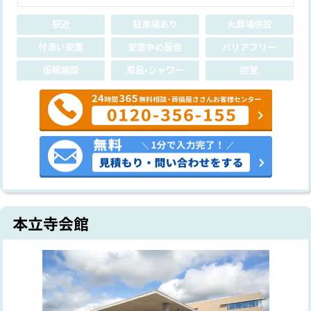
駅近
駐車場あり
火葬場併設
付添い安置
安置中の面会
バリアフリー
仮眠施設
風呂•シャワー
控室
本立寺会館