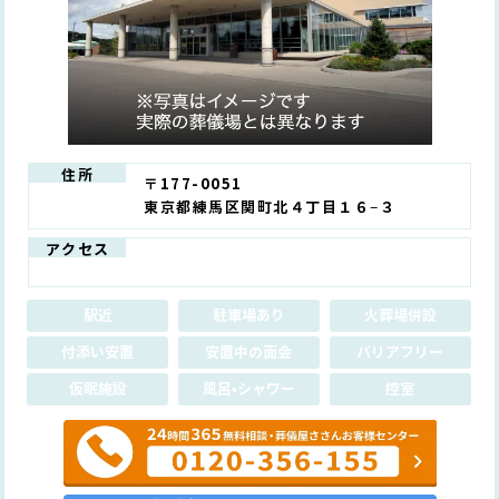
住所
〒177-0051
東京都練馬区関町北４丁目１６−３
アクセス
駅近
駐車場あり
火葬場併設
付添い安置
安置中の面会
バリアフリー
仮眠施設
風呂•シャワー
控室