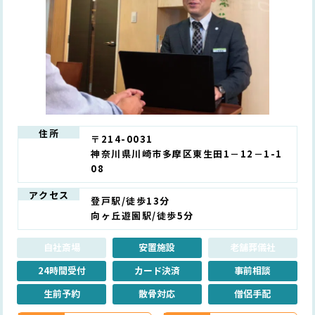
住所
〒214-0031
神奈川県川崎市多摩区東生田1－12－1-1
08
アクセス
登戸駅/徒歩13分
向ヶ丘遊園駅/徒歩5分
自社斎場
安置施設
老舗葬儀社
24時間受付
カード決済
事前相談
生前予約
散骨対応
僧侶手配