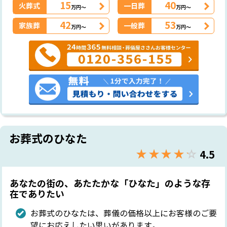
15
40
火葬式
一日葬
万円～
万円～
42
53
家族葬
一般葬
万円～
万円～
お葬式のひなた
★★★★★
☆☆☆☆☆
4.5
あなたの街の、あたたかな「ひなた」のような存
在でありたい
お葬式のひなたは、葬儀の価格以上にお客様のご要
望にお応えしたい思いがあります。