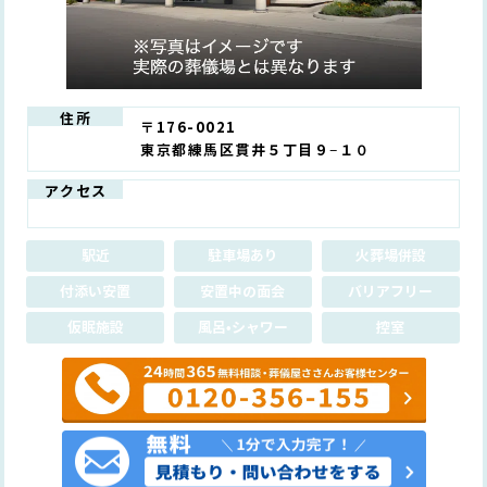
住所
〒176-0021
東京都練馬区貫井５丁目９−１０
アクセス
駅近
駐車場あり
火葬場併設
付添い安置
安置中の面会
バリアフリー
仮眠施設
風呂•シャワー
控室