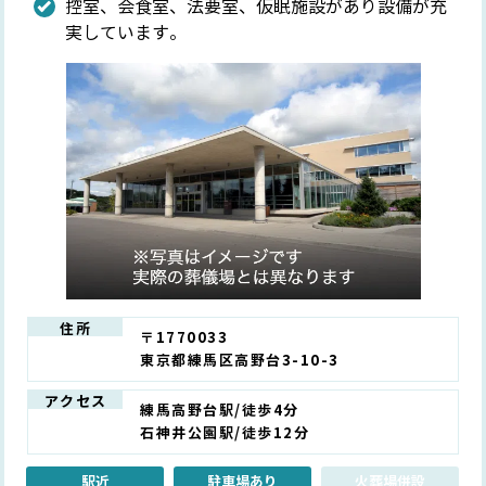
控室、会食室、法要室、仮眠施設があり設備が充
実しています。
住所
〒1770033
東京都練馬区高野台3-10-3
アクセス
練馬高野台駅/徒歩4分
石神井公園駅/徒歩12分
駅近
駐車場あり
火葬場併設