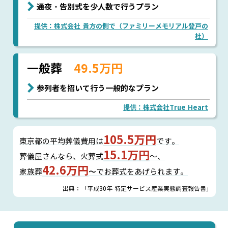
通夜・告別式を少人数で行うプラン
提供：株式会社 貴方の側で（ファミリーメモリアル登戸の
杜）
一般葬
49.5万円
参列者を招いて行う一般的なプラン
提供：株式会社True Heart
105.5万円
東京都の平均葬儀費用は
です。
15.1万円
葬儀屋さんなら、
火葬式
～、
42.6万円
家族葬
〜でお葬式をあげられます。
出典：「平成30年 特定サービス産業実態調査報告書」