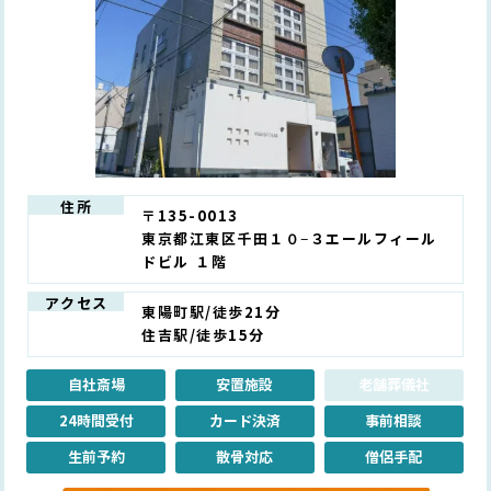
住所
〒135-0013
東京都江東区千田１０−３エールフィール
ドビル １階
アクセス
東陽町駅/徒歩21分
住吉駅/徒歩15分
自社斎場
安置施設
老舗葬儀社
24時間受付
カード決済
事前相談
生前予約
散骨対応
僧侶手配