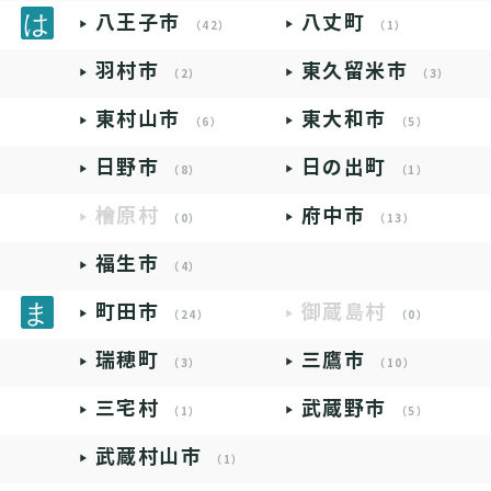
八王子市
八丈町
（42）
（1）
羽村市
東久留米市
（2）
（3）
東村山市
東大和市
（6）
（5）
日野市
日の出町
（8）
（1）
檜原村
府中市
（0）
（13）
福生市
（4）
町田市
御蔵島村
（24）
（0）
瑞穂町
三鷹市
（3）
（10）
三宅村
武蔵野市
（1）
（5）
武蔵村山市
（1）