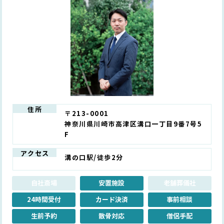
住所
〒213-0001
神奈川県川崎市高津区溝口一丁目9番7号5
F
アクセス
溝の口駅/徒歩2分
自社斎場
安置施設
老舗葬儀社
24時間受付
カード決済
事前相談
生前予約
散骨対応
僧侶手配