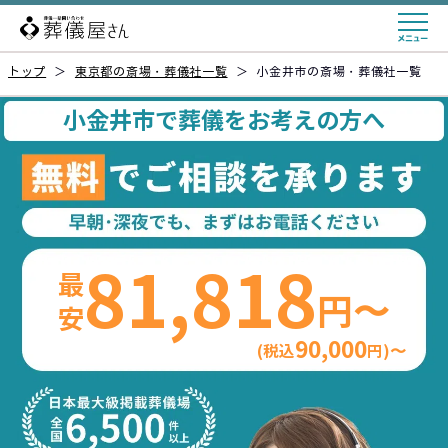
トップ
＞
東京都の斎場・葬儀社一覧
＞
小金井市の斎場・葬儀社一覧
小金井市で葬儀をお考えの方へ
81,818
最安
円〜
90,000
(税込
円)〜