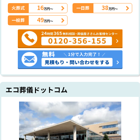
16
38
火葬式
一日葬
万円～
万円～
49
一般葬
万円～
エコ葬儀ドットコム