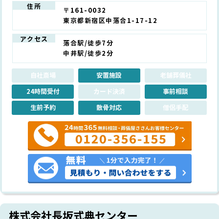
住所
〒161-0032
東京都新宿区中落合1-17-12
アクセス
落合駅/徒歩7分
中井駅/徒歩2分
自社斎場
安置施設
老舗葬儀社
24時間受付
カード決済
事前相談
生前予約
散骨対応
僧侶手配
株式会社長坂式典センター