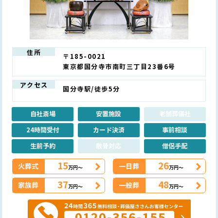
住所
〒185-0021
東京都国分寺市南町三丁目23番6号
アクセス
国分寺駅/徒歩5分
自社斎場
安置施設
老舗葬儀社
24時間受付
カード決済
事前相談
生前予約
散骨対応
僧侶手配
15
26
火葬式
一日葬
万円～
万円～
37
48
家族葬
一般葬
万円～
万円～