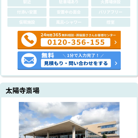
駅近
駐車場あり
火葬場併設
付添い安置
安置中の面会
バリアフリー
仮眠施設
風呂•シャワー
控室
太陽寺斎場