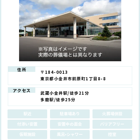
住所
〒184-0013
東京都小金井市前原町1丁目8-8
アクセス
武蔵小金井駅/徒歩21分
多磨駅/徒歩25分
駅近
駐車場あり
火葬場併設
付添い安置
安置中の面会
バリアフリー
仮眠施設
風呂•シャワー
控室