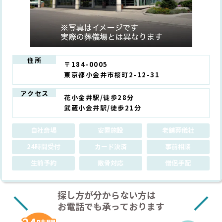
住所
〒184-0005
東京都小金井市桜町2-12-31
アクセス
花小金井駅/徒歩28分
武蔵小金井駅/徒歩21分
自社斎場
安置施設
老舗葬儀社
24時間受付
カード決済
事前相談
生前予約
散骨対応
僧侶手配
探し方が分からない方は
お電話でも承っております