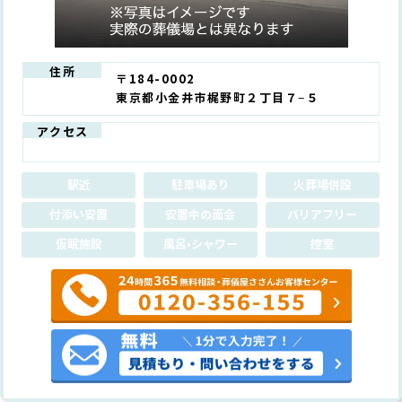
住所
〒184-0002
東京都小金井市梶野町２丁目７−５
アクセス
駅近
駐車場あり
火葬場併設
付添い安置
安置中の面会
バリアフリー
仮眠施設
風呂•シャワー
控室