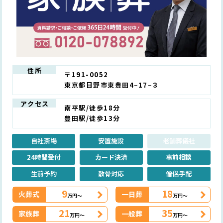
住所
〒191-0052
東京都日野市東豊田4−17−３ ​
アクセス
南平駅/徒歩18分
豊田駅/徒歩13分
自社斎場
安置施設
老舗葬儀社
24時間受付
カード決済
事前相談
生前予約
散骨対応
僧侶手配
9
18
火葬式
一日葬
万円～
万円～
21
35
家族葬
一般葬
万円～
万円～