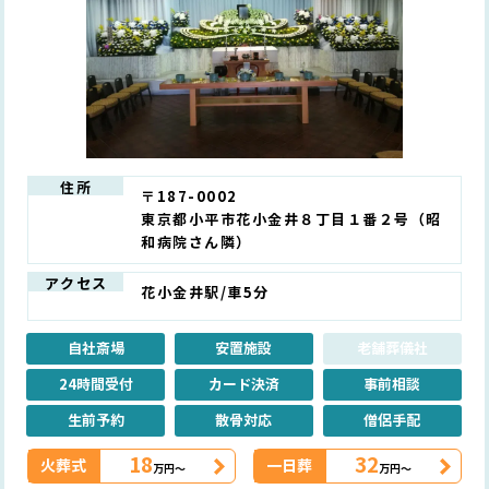
住所
〒187-0002
東京都小平市花小金井８丁目１番２号（昭
和病院さん隣）
アクセス
花小金井駅/車5分
自社斎場
安置施設
老舗葬儀社
24時間受付
カード決済
事前相談
生前予約
散骨対応
僧侶手配
18
32
火葬式
一日葬
万円～
万円～