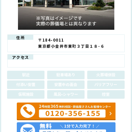
住所
〒184-0011
東京都小金井市東町３丁目１８−６
アクセス
駅近
駐車場あり
火葬場併設
付添い安置
安置中の面会
バリアフリー
仮眠施設
風呂•シャワー
控室