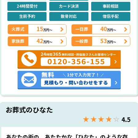
24時間受付
カード決済
事前相談
生前予約
散骨対応
僧侶手配
15
40
火葬式
一日葬
万円～
万円～
42
53
家族葬
一般葬
万円～
万円～
お葬式のひなた
★★★★★
☆☆☆☆☆
4.5
あなたの街の、あたたかな「ひなた」のような存