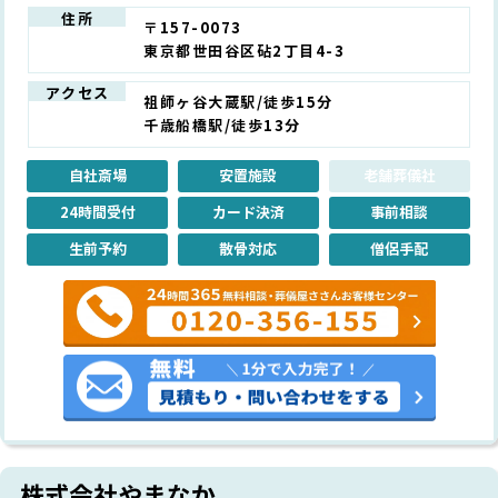
住所
〒157-0073
東京都世田谷区砧2丁目4-3
アクセス
祖師ヶ谷大蔵駅/徒歩15分
千歳船橋駅/徒歩13分
自社斎場
安置施設
老舗葬儀社
24時間受付
カード決済
事前相談
生前予約
散骨対応
僧侶手配
株式会社やまなか