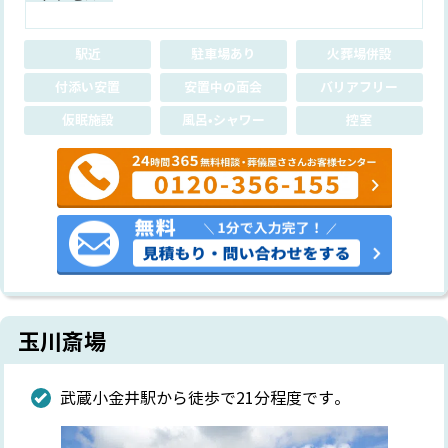
駅近
駐車場あり
火葬場併設
付添い安置
安置中の面会
バリアフリー
仮眠施設
風呂•シャワー
控室
玉川斎場
武蔵小金井駅から徒歩で21分程度です。