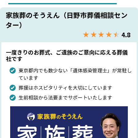
家族葬のそうえん（日野市葬儀相談セン
ター）
★★★★★
☆☆☆☆☆
4.8
一度きりのお葬式、ご遺族のご意向に応える葬儀
社です
東京都内でも数少ない「遺体感染管理士」が常駐し
ています
葬援はホスピタリティを大切にしています
生前相談から法要までサポートいたします