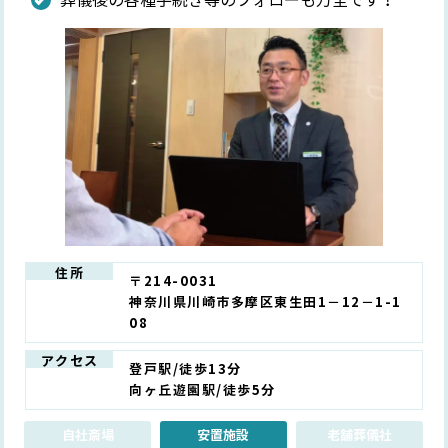
葬儀後の各種手続き等のフォローも万全です！
住所
〒214-0031
神奈川県川崎市多摩区東生田1－12－1-1
08
アクセス
登戸駅/徒歩13分
向ヶ丘遊園駅/徒歩5分
自社斎場
安置施設
老舗葬儀社