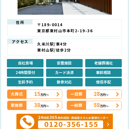
住所
〒189-0014
東京都東村山市本町2-19-36
アクセス
久米川駅/車4分
東村山駅/徒歩2分
自社斎場
安置施設
老舗葬儀社
24時間受付
カード決済
事前相談
生前予約
散骨対応
僧侶手配
15
28
火葬式
一日葬
万円～
万円～
38
58
家族葬
一般葬
万円～
万円～