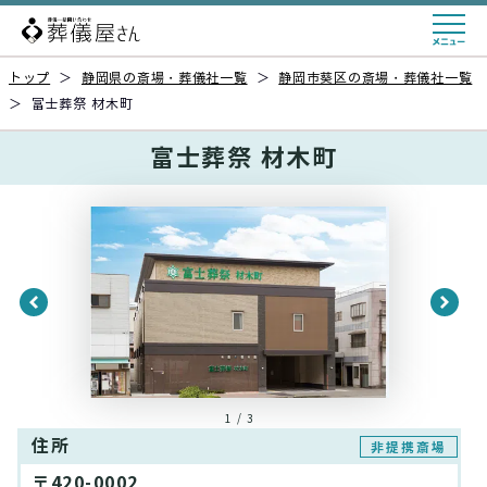
トップ
＞
静岡県の斎場・葬儀社一覧
＞
静岡市葵区の斎場・葬儀社一覧
＞
富士葬祭 材木町
富士葬祭 材木町
1 / 3
住所
非提携斎場
〒420-0002