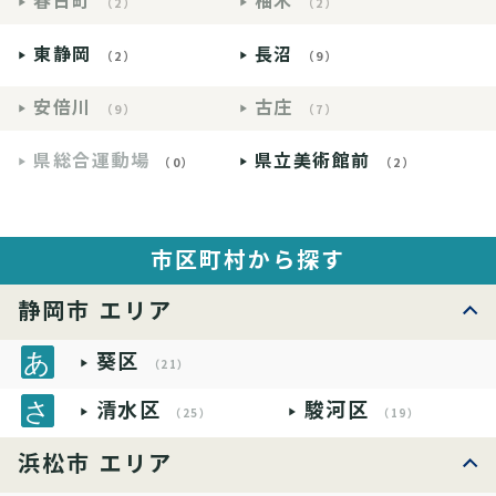
春日町
柚木
（2）
（2）
東静岡
長沼
（2）
（9）
安倍川
古庄
（9）
（7）
県総合運動場
県立美術館前
（0）
（2）
市区町村から探す
静岡市 エリア
葵区
（21）
清水区
駿河区
（25）
（19）
浜松市 エリア