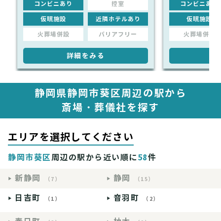
コンビニあり
控室
コンビニあり
仮眠施設
近隣ホテルあり
仮眠施設
火葬場併設
バリアフリー
火葬場併設
詳細をみる
詳
静岡県静岡市葵区周辺の駅から
斎場・葬儀社を探す
エリアを選択してください
静岡市葵区
周辺の駅から近い順に
58
件
新静岡
静岡
（7）
（15）
日吉町
音羽町
（1）
（2）