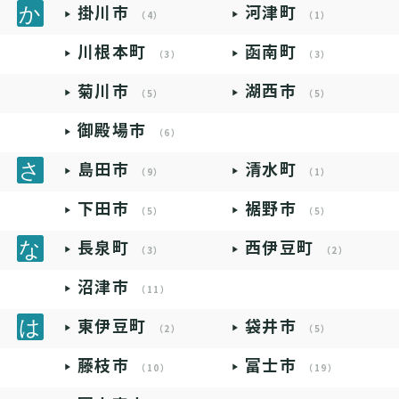
掛川市
河津町
（4）
（1）
川根本町
函南町
（3）
（3）
菊川市
湖西市
（5）
（5）
御殿場市
（6）
島田市
清水町
（9）
（1）
下田市
裾野市
（5）
（5）
長泉町
西伊豆町
（3）
（2）
沼津市
（11）
東伊豆町
袋井市
（2）
（5）
藤枝市
富士市
（10）
（19）