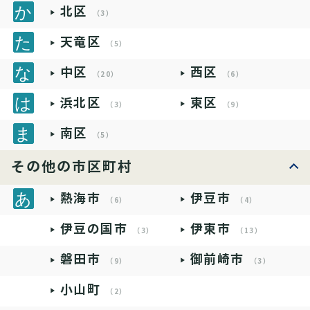
北区
（3）
天竜区
（5）
中区
西区
（20）
（6）
浜北区
東区
（3）
（9）
南区
（5）
その他の市区町村
熱海市
伊豆市
（6）
（4）
伊豆の国市
伊東市
（3）
（13）
磐田市
御前崎市
（9）
（3）
小山町
（2）