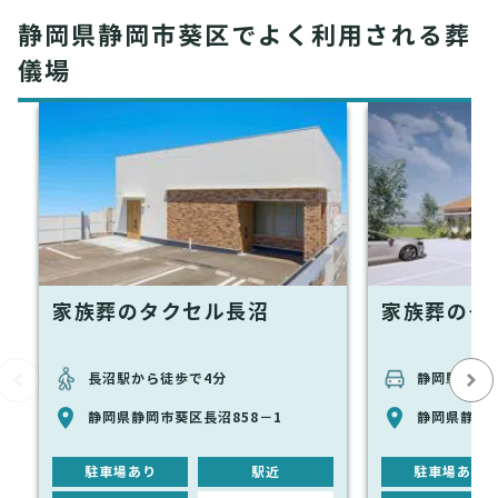
静岡県静岡市葵区でよく利用される葬
儀場
家族葬のタクセル長沼
家族葬のタ
長沼駅から徒歩で4分
静岡駅から車
静岡県静岡市葵区長沼858－1
静岡県静岡市
駐車場あり
駅近
駐車場あり