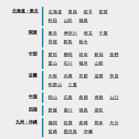
北海道・東北
北海道
青森
岩手
宮城
秋田
山形
福島
関東
東京
神奈川
埼玉
千葉
茨城
群馬
栃木
中部
愛知
静岡
岐阜
新潟
長野
富山
石川
福井
山梨
近畿
大阪
兵庫
京都
滋賀
奈良
和歌山
三重
中国
岡山
広島
島根
鳥取
山口
四国
愛媛
香川
徳島
高知
九州・沖縄
福岡
佐賀
長崎
熊本
大分
宮崎
鹿児島
沖縄