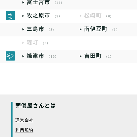
富士宮市
（11）
牧之原市
松崎町
（9）
（0）
三島市
南伊豆町
（3）
（1）
森町
（0）
焼津市
吉田町
（10）
（1）
葬儀屋さんとは
運営会社
利用規約