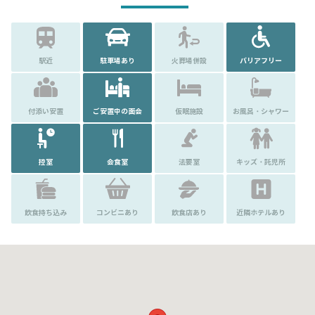
駅近
駐車場あり
火葬場併設
バリアフリー
付添い安置
ご安置中の面会
仮眠施設
お風呂・シャワー
控室
会食室
法要室
キッズ・託児所
飲食持ち込み
コンビニあり
飲食店あり
近隣ホテルあり