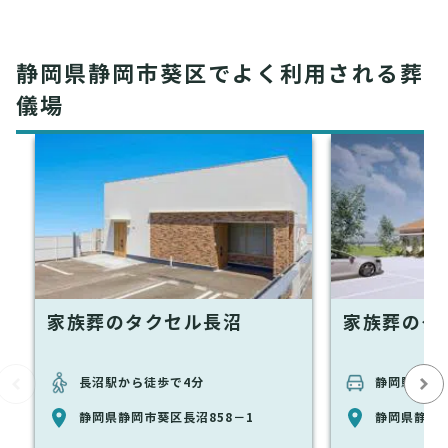
静岡県静岡市葵区でよく利用される葬
儀場
家族葬のタクセル長沼
家族葬のタ
長沼駅から徒歩で4分
静岡駅から車
静岡県静岡市葵区長沼858－1
静岡県静岡市