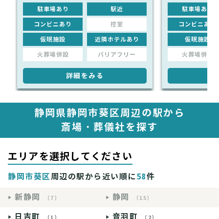
駐車場あり
駅近
駐車場あり
コンビニあり
控室
コンビニあり
仮眠施設
近隣ホテルあり
仮眠施設
火葬場併設
バリアフリー
火葬場併設
詳細をみる
詳
静岡県静岡市葵区周辺の駅から
斎場・葬儀社を探す
エリアを選択してください
静岡市葵区
周辺の駅から近い順に
58
件
新静岡
静岡
（7）
（15）
日吉町
音羽町
（1）
（2）