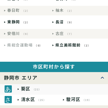
春日町
柚木
（2）
（2）
東静岡
長沼
（2）
（9）
安倍川
古庄
（9）
（7）
県総合運動場
県立美術館前
（0）
（2）
市区町村から探す
静岡市 エリア
葵区
（21）
清水区
駿河区
（25）
（19）