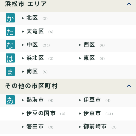
浜松市 エリア
北区
（3）
天竜区
（5）
中区
西区
（20）
（6）
浜北区
東区
（3）
（9）
南区
（5）
その他の市区町村
熱海市
伊豆市
（6）
（4）
伊豆の国市
伊東市
（3）
（13）
磐田市
御前崎市
（9）
（3）