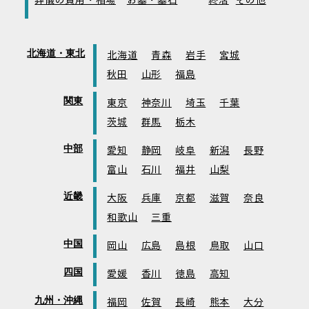
葬儀の費用・相場
お墓・墓石
終活
その他
北海道・東北
北海道
青森
岩手
宮城
秋田
山形
福島
関東
東京
神奈川
埼玉
千葉
茨城
群馬
栃木
中部
愛知
静岡
岐阜
新潟
長野
富山
石川
福井
山梨
近畿
大阪
兵庫
京都
滋賀
奈良
和歌山
三重
中国
岡山
広島
島根
鳥取
山口
四国
愛媛
香川
徳島
高知
九州・沖縄
福岡
佐賀
長崎
熊本
大分