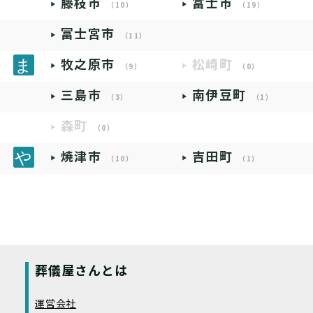
藤枝市
富士市
（10）
（19）
富士宮市
（11）
牧之原市
松崎町
（9）
（0）
三島市
南伊豆町
（3）
（1）
森町
（0）
焼津市
吉田町
（10）
（1）
葬儀屋さんとは
運営会社