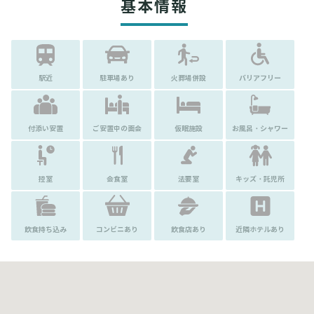
基本情報
駅近
駐車場あり
火葬場併設
バリアフリー
付添い安置
ご安置中の面会
仮眠施設
お風呂・シャワー
控室
会食室
法要室
キッズ・託児所
飲食持ち込み
コンビニあり
飲食店あり
近隣ホテルあり