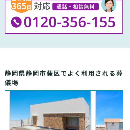
静岡県静岡市葵区でよく利用される葬
儀場