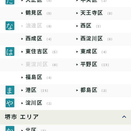
（5）
（2）
鶴見区
天王寺区
（5）
（8）
浪速区
西区
（0）
（3）
西成区
西淀川区
（4）
（6）
東住吉区
東成区
（5）
（4）
東淀川区
平野区
（0）
（13）
福島区
（4）
港区
都島区
（15）
（2）
淀川区
（2）
堺市 エリア
北区