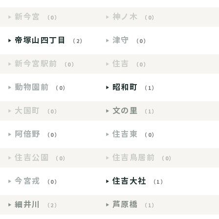
新今宮
神ノ木
（0）
（0）
帝塚山四丁目
津守
（2）
（0）
新今宮駅前
住吉
（0）
（0）
動物園前
昭和町
（0）
（1）
大国町
文の里
（0）
（1）
阿倍野
住吉東
（0）
（0）
住吉公園
住吉鳥居前
（0）
（0）
今宮戎
住吉大社
（0）
（1）
細井川
芦原橋
（2）
（1）