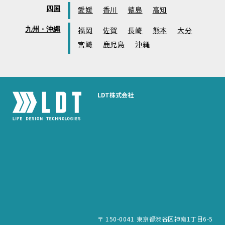
四国
愛媛
香川
徳島
高知
九州・沖縄
福岡
佐賀
長崎
熊本
大分
宮崎
鹿児島
沖縄
LDT株式会社
〒 150-0041 東京都渋谷区神南1丁目6-5