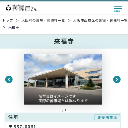
トップ
＞
大阪府の斎場・葬儀社一覧
＞
大阪市西成区の斎場・葬儀社一覧
＞
来福寺
来福寺
1 / 1
住所
非提携斎場
〒557-0061