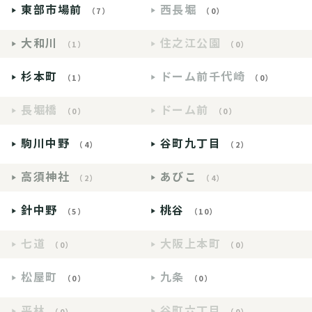
東部市場前
西長堀
（7）
（0）
大和川
住之江公園
（1）
（0）
杉本町
ドーム前千代崎
（1）
（0）
長堀橋
ドーム前
（0）
（0）
駒川中野
谷町九丁目
（4）
（2）
高須神社
あびこ
（2）
（4）
針中野
桃谷
（5）
（10）
七道
大阪上本町
（0）
（0）
松屋町
九条
（0）
（0）
平林
谷町六丁目
（0）
（0）