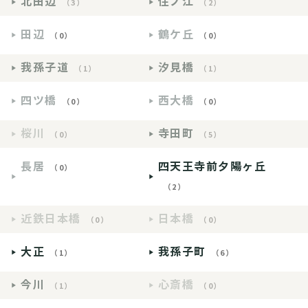
北田辺
住ノ江
（3）
（2）
田辺
鶴ケ丘
（0）
（0）
我孫子道
汐見橋
（1）
（1）
四ツ橋
西大橋
（0）
（0）
桜川
寺田町
（0）
（5）
長居
四天王寺前夕陽ヶ丘
（0）
（2）
近鉄日本橋
日本橋
（0）
（0）
大正
我孫子町
（1）
（6）
今川
心斎橋
（1）
（0）