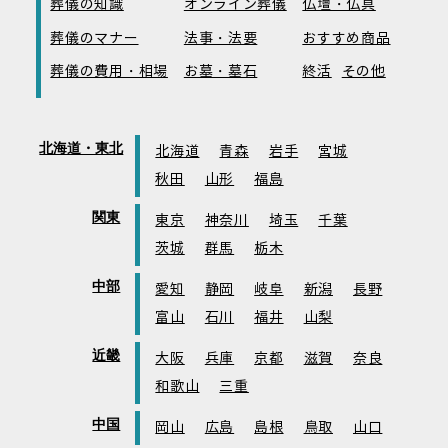
葬儀の知識
オンライン葬儀
仏壇・仏具
葬儀のマナー
法事・法要
おすすめ商品
葬儀の費用・相場
お墓・墓石
終活
その他
北海道・東北
北海道
青森
岩手
宮城
秋田
山形
福島
関東
東京
神奈川
埼玉
千葉
茨城
群馬
栃木
中部
愛知
静岡
岐阜
新潟
長野
富山
石川
福井
山梨
近畿
大阪
兵庫
京都
滋賀
奈良
和歌山
三重
中国
岡山
広島
島根
鳥取
山口