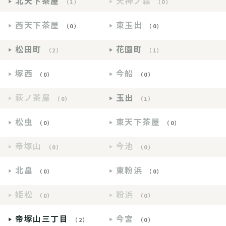
北天下茶屋
天神ノ森
（1）
（0）
西天下茶屋
東玉出
（0）
（0）
松田町
花園町
（2）
（1）
塚西
今船
（0）
（0）
萩ノ茶屋
玉出
（0）
（1）
松虫
東天下茶屋
（0）
（0）
帝塚山
今池
（0）
（0）
北畠
東粉浜
（0）
（0）
姫松
粉浜
（0）
（0）
帝塚山三丁目
今宮
（2）
（0）