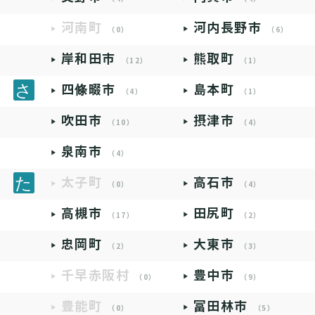
河南町
河内長野市
（0）
（6）
岸和田市
熊取町
（12）
（1）
四條畷市
島本町
（4）
（1）
吹田市
摂津市
（10）
（4）
泉南市
（4）
太子町
高石市
（0）
（4）
高槻市
田尻町
（17）
（2）
忠岡町
大東市
（2）
（3）
千早赤阪村
豊中市
（0）
（9）
豊能町
富田林市
（0）
（5）