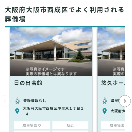
大阪府大阪市西成区でよく利用される
葬儀場
日の出会館
悠久ホール
登録情報なし
岸里駅から
大阪府大阪市西成区岸里東１丁目１
大阪府大阪市
−４
駐車場あり
駅近
駐車場あり