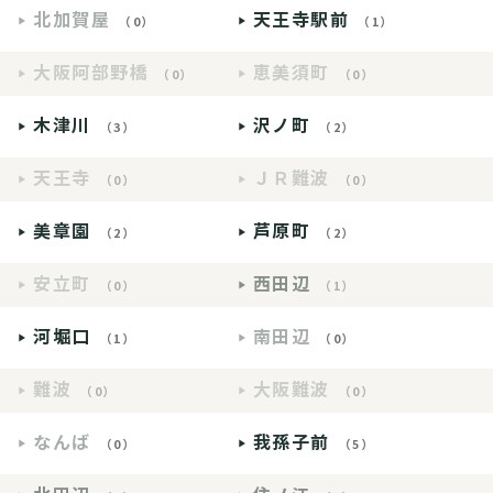
北加賀屋
天王寺駅前
（0）
（1）
大阪阿部野橋
恵美須町
（0）
（0）
木津川
沢ノ町
（3）
（2）
天王寺
ＪＲ難波
（0）
（0）
美章園
芦原町
（2）
（2）
安立町
西田辺
（0）
（1）
河堀口
南田辺
（1）
（0）
難波
大阪難波
（0）
（0）
なんば
我孫子前
（0）
（5）