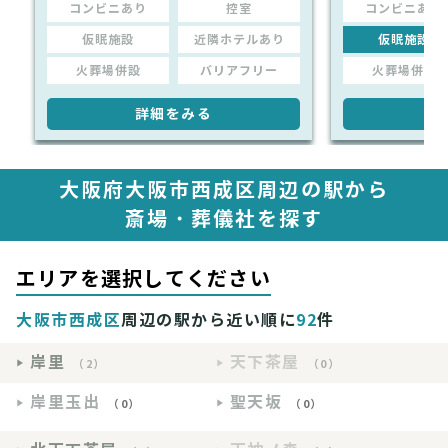
コンビニあり
控室
コンビニあり
仮眠施設
近隣ホテルあり
仮眠施設
火葬場併設
バリアフリー
火葬場併設
詳細をみる
詳
大阪府大阪市西成区周辺の駅から
斎場・葬儀社を探す
エリアを選択してください
大阪市西成区
周辺の駅から近い順に
92
件
岸里
天下茶屋
（2）
（0）
岸里玉出
聖天坂
（0）
（0）