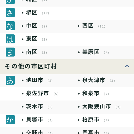
（7）
堺区
（12）
中区
西区
（7）
（11）
東区
（3）
南区
美原区
（3）
（4）
その他の市区町村
池田市
泉大津市
（5）
（3）
泉佐野市
和泉市
（5）
（7）
茨木市
大阪狭山市
（6）
（2）
貝塚市
柏原市
（4）
（4）
交野市
門真市
（4）
（4）