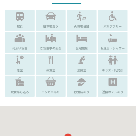
駅近
駐車場あり
火葬場併設
バリアフリー
付添い安置
ご安置中の面会
仮眠施設
お風呂・シャワー
控室
会食室
法要室
キッズ・託児所
飲食持ち込み
コンビニあり
飲食店あり
近隣ホテルあり