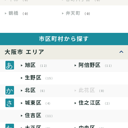
鶴橋
弁天町
（0）
（0）
市区町村から探す
大阪市 エリア
旭区
阿倍野区
（12）
（11）
生野区
（15）
北区
此花区
（6）
（0）
城東区
住之江区
（4）
（2）
住吉区
（11）
大正区
中央区