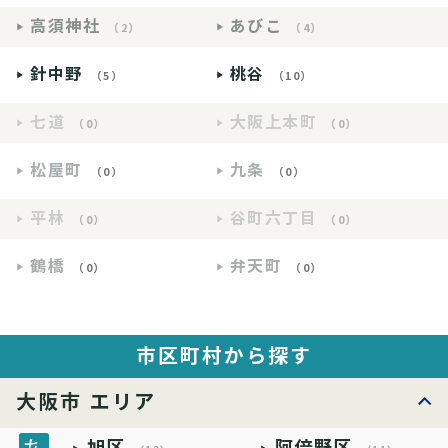
高須神社
あびこ
（2）
（4）
針中野
桃谷
（5）
（10）
七道
大阪上本町
（0）
（0）
松屋町
九条
（0）
（0）
平林
谷町六丁目
（0）
（0）
鶴橋
弁天町
（0）
（0）
市区町村から探す
大阪市 エリア
旭区
阿倍野区