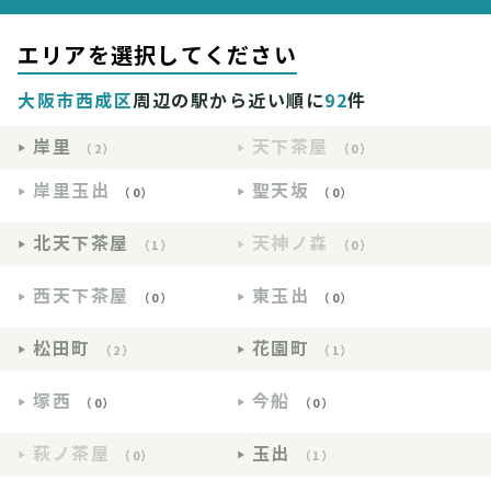
エリアを選択してください
大阪市西成区
周辺の駅から近い順に
92
件
岸里
天下茶屋
（2）
（0）
岸里玉出
聖天坂
（0）
（0）
北天下茶屋
天神ノ森
（1）
（0）
西天下茶屋
東玉出
（0）
（0）
松田町
花園町
（2）
（1）
塚西
今船
（0）
（0）
萩ノ茶屋
玉出
（0）
（1）