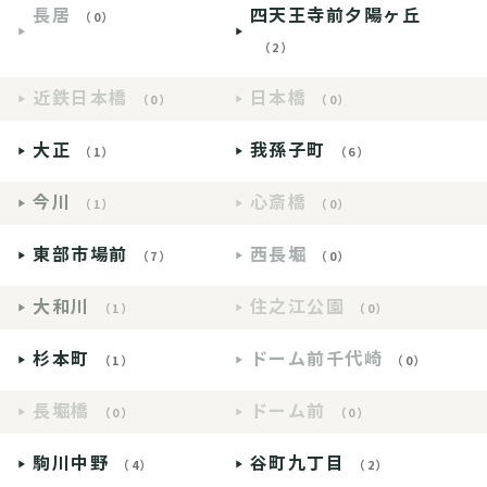
長居
四天王寺前夕陽ヶ丘
（0）
（2）
近鉄日本橋
日本橋
（0）
（0）
大正
我孫子町
（1）
（6）
今川
心斎橋
（1）
（0）
東部市場前
西長堀
（7）
（0）
大和川
住之江公園
（1）
（0）
杉本町
ドーム前千代崎
（1）
（0）
長堀橋
ドーム前
（0）
（0）
駒川中野
谷町九丁目
（4）
（2）