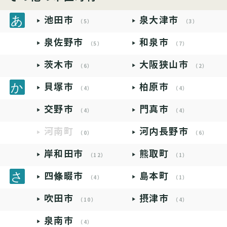
池田市
泉大津市
（5）
（3）
泉佐野市
和泉市
（5）
（7）
茨木市
大阪狭山市
（6）
（2）
貝塚市
柏原市
（4）
（4）
交野市
門真市
（4）
（4）
河南町
河内長野市
（0）
（6）
岸和田市
熊取町
（12）
（1）
四條畷市
島本町
（4）
（1）
吹田市
摂津市
（10）
（4）
泉南市
（4）