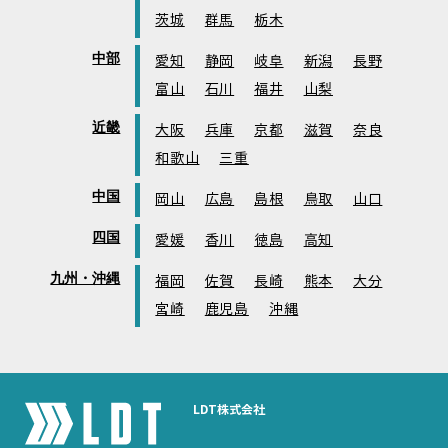
茨城
群馬
栃木
中部
愛知
静岡
岐阜
新潟
長野
富山
石川
福井
山梨
近畿
大阪
兵庫
京都
滋賀
奈良
和歌山
三重
中国
岡山
広島
島根
鳥取
山口
四国
愛媛
香川
徳島
高知
九州・沖縄
福岡
佐賀
長崎
熊本
大分
宮崎
鹿児島
沖縄
LDT株式会社