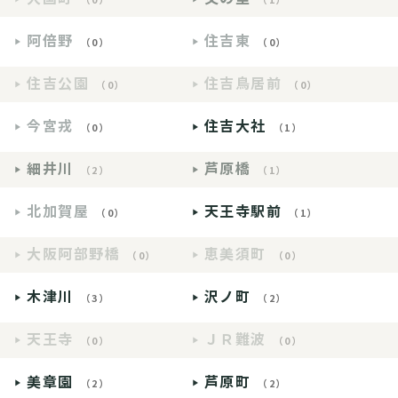
阿倍野
住吉東
（0）
（0）
住吉公園
住吉鳥居前
（0）
（0）
今宮戎
住吉大社
（0）
（1）
細井川
芦原橋
（2）
（1）
北加賀屋
天王寺駅前
（0）
（1）
大阪阿部野橋
恵美須町
（0）
（0）
木津川
沢ノ町
（3）
（2）
天王寺
ＪＲ難波
（0）
（0）
美章園
芦原町
（2）
（2）