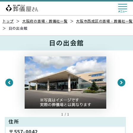
トップ
＞
大阪府の斎場・葬儀社一覧
＞
大阪市西成区の斎場・葬儀社一覧
＞
日の出会館
日の出会館
1 / 1
住所
〒557-0042