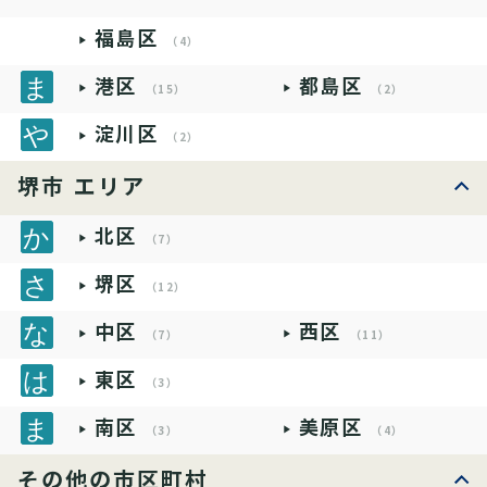
福島区
（4）
港区
都島区
（15）
（2）
淀川区
（2）
堺市 エリア
北区
（7）
堺区
（12）
中区
西区
（7）
（11）
東区
（3）
南区
美原区
（3）
（4）
その他の市区町村