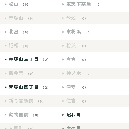
松虫
東天下茶屋
（0）
（0）
帝塚山
今池
（0）
（0）
北畠
東粉浜
（0）
（0）
姫松
粉浜
（0）
（0）
帝塚山三丁目
今宮
（2）
（0）
新今宮
神ノ木
（0）
（0）
帝塚山四丁目
津守
（2）
（0）
新今宮駅前
住吉
（0）
（0）
動物園前
昭和町
（0）
（1）
大国町
文の里
（0）
（1）