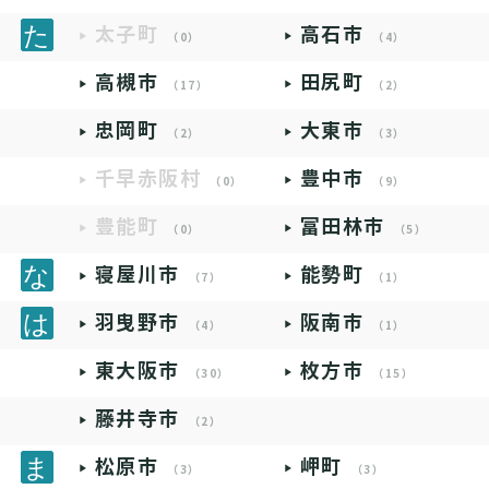
太子町
高石市
（0）
（4）
高槻市
田尻町
（17）
（2）
忠岡町
大東市
（2）
（3）
千早赤阪村
豊中市
（0）
（9）
豊能町
富田林市
（0）
（5）
寝屋川市
能勢町
（7）
（1）
羽曳野市
阪南市
（4）
（1）
東大阪市
枚方市
（30）
（15）
藤井寺市
（2）
松原市
岬町
（3）
（3）