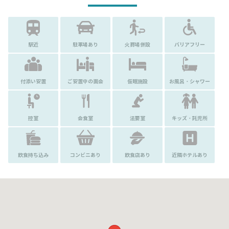
駅近
駐車場あり
火葬場併設
バリアフリー
付添い安置
ご安置中の面会
仮眠施設
お風呂・シャワー
控室
会食室
法要室
キッズ・託児所
飲食持ち込み
コンビニあり
飲食店あり
近隣ホテルあり