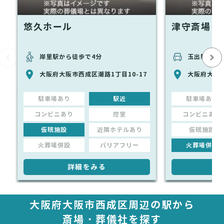
悠久ホール
津守斎場
岸里駅から徒歩で4分
玉出駅から車
大阪府大阪市西成区潮路1丁目10-17
大阪府大阪市
駐車場あり
駅近
駐車場あり
コンビニあり
控室
コンビニあり
仮眠施設
近隣ホテルあり
仮眠施設
火葬場併設
バリアフリー
火葬場併設
詳細をみる
詳
大阪府大阪市西成区周辺の駅から
斎場・葬儀社を探す