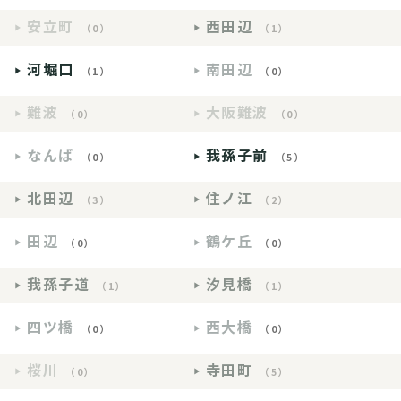
安立町
西田辺
（0）
（1）
河堀口
南田辺
（1）
（0）
難波
大阪難波
（0）
（0）
なんば
我孫子前
（0）
（5）
北田辺
住ノ江
（3）
（2）
田辺
鶴ケ丘
（0）
（0）
我孫子道
汐見橋
（1）
（1）
四ツ橋
西大橋
（0）
（0）
桜川
寺田町
（0）
（5）