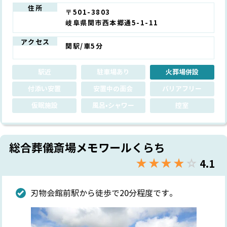
住所
〒501-3803
岐阜県関市西本郷通5-1-11
アクセス
関駅/車5分
駅近
駐車場あり
火葬場併設
付添い安置
安置中の面会
バリアフリー
仮眠施設
風呂•シャワー
控室
総合葬儀斎場メモワールくらち
★★★★★
☆☆☆☆☆
4.1
刃物会館前駅から徒歩で20分程度です。