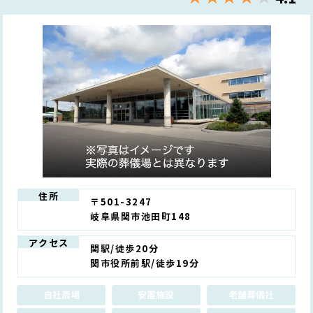
住所
〒501-3247
岐阜県関市池田町148
アクセス
関駅/徒歩20分
関市役所前駅/徒歩19分
自社斎場
安置施設
老舗葬儀社