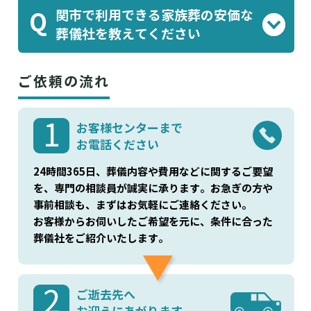
アルファクラブ株式会社
のプラン(¥324,500)
関市で利用できる家族葬の安価な
Q
などがあります。葬儀屋さんでご案内可能で
葬儀社を教えてください
す。
有限会社得重
アルファ
のプラン(¥275,000)
、
ご依頼の流れ
クラブ株式会社
のプラン(¥489,500)
などがあ
ります。葬儀屋さんでご案内可能です。
1
お客様センターまで
お電話ください
24時間365日、葬儀内容や費用などに関するご要望
を、専門の相談員が誠実に承ります。お急ぎの方や
事前相談も、まずはお気軽にご連絡ください。
お客様からお伺いしたご希望を元に、条件に合った
葬儀社をご紹介いたします。
2
ご逝去先へ