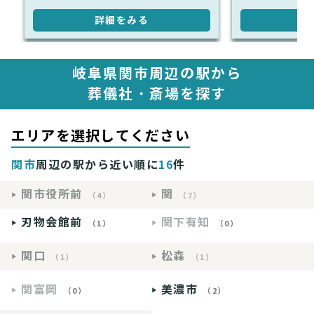
詳細をみる
詳
岐阜県関市周辺の駅から
葬儀社・斎場を探す
エリアを選択してください
関市
周辺の駅から近い順に
16
件
関市役所前
関
（4）
（7）
刃物会館前
関下有知
（1）
（0）
関口
松森
（1）
（1）
関富岡
美濃市
（0）
（2）