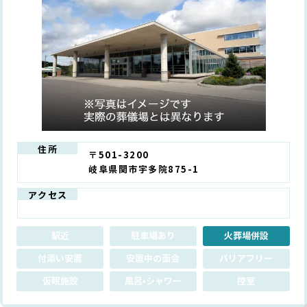
住所
〒501-3200
岐阜県関市宇多院875-1
アクセス
駅近
駐車場あり
火葬場併設
付添い安置
安置中の面会
バリアフリー
仮眠施設
風呂•シャワー
控室