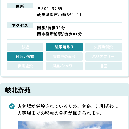
住所
〒501-3265
岐阜県関市小瀬891-11
アクセス
関駅/徒歩38分
関市役所前駅/徒歩41分
駅近
駐車場あり
火葬場併設
付添い安置
安置中の面会
バリアフリー
仮眠施設
風呂•シャワー
控室
岐北斎苑
火葬場が併設されているため、葬儀、告別式後に
火葬場までの移動の負担が抑えられます。