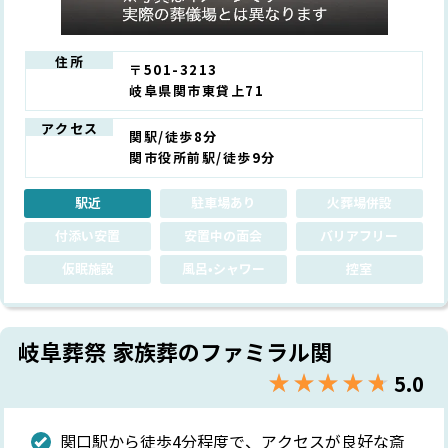
住所
〒501-3213
岐阜県関市東貸上71
アクセス
関駅/徒歩8分
関市役所前駅/徒歩9分
駅近
駐車場あり
火葬場併設
付添い安置
安置中の面会
バリアフリー
仮眠施設
風呂•シャワー
控室
岐阜葬祭 家族葬のファミラル関
★★★★★
☆☆☆☆☆
5.0
関口駅から徒歩4分程度で、アクセスが良好な斎