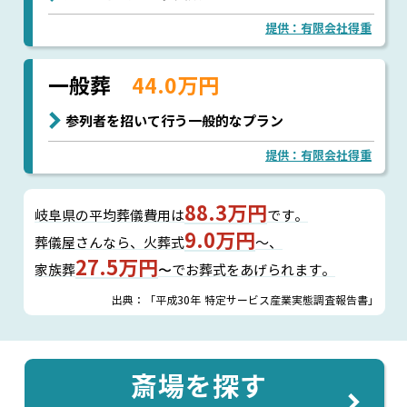
提供：有限会社得重
一般葬
44.0万円
参列者を招いて行う一般的なプラン
提供：有限会社得重
88.3万円
岐阜県の平均葬儀費用は
です。
9.0万円
葬儀屋さんなら、
火葬式
～、
27.5万円
家族葬
〜でお葬式をあげられます。
出典：「平成30年 特定サービス産業実態調査報告書」
斎場を探す