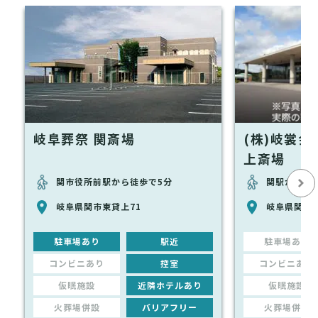
岐阜葬祭 関斎場
(株)岐裳
上斎場
関市役所前駅から徒歩で5分
関駅から徒
岐阜県関市東貸上71
岐阜県関市東
駐車場あり
駅近
駐車場あり
コンビニあり
控室
コンビニあり
仮眠施設
近隣ホテルあり
仮眠施設
火葬場併設
バリアフリー
火葬場併設