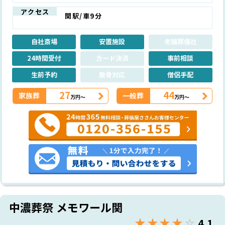
アクセス
関駅/車9分
自社斎場
安置施設
老舗葬儀社
24時間受付
カード決済
事前相談
生前予約
散骨対応
僧侶手配
27
44
家族葬
一般葬
万円～
万円～
中濃葬祭 メモワール関
★★★★★
☆☆☆☆☆
4.1