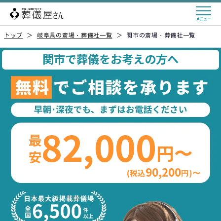
トップ
＞
岐阜県の斎場・葬儀社一覧
＞
関市の斎場・葬儀社一覧
関市で葬儀をお考えの方へ
82,000
最安
円〜
90,200
(税込
円)〜