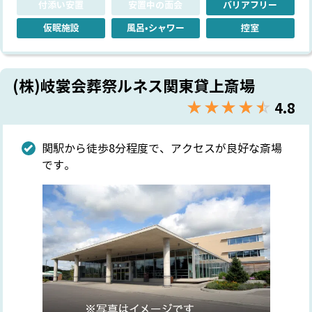
付添い安置
安置中の面会
バリアフリー
仮眠施設
風呂•シャワー
控室
(株)岐裳会葬祭ルネス関東貸上斎場
★★★★★
☆☆☆☆☆
4.8
関駅から徒歩8分程度で、アクセスが良好な斎場
です。