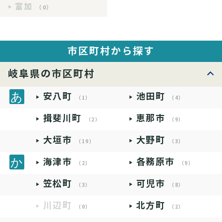
富加
（0）
市区町村から探す
岐阜県の市区町村
安八町
池田町
（1）
（4）
揖斐川町
恵那市
（2）
（9）
大垣市
大野町
（19）
（3）
海津市
各務原市
（2）
（9）
笠松町
可児市
（3）
（8）
川辺町
北方町
（0）
（2）