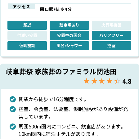
アクセス
関口駅/徒歩4分
駅近
駐車場あり
火葬場併設
付添い安置
安置中の面会
バリアフリー
仮眠施設
風呂•シャワー
控室
岐阜葬祭 家族葬のファミラル関池田
★★★★★
☆☆☆☆☆
4.8
関駅から徒歩で16分程度です。
控室、会食室、法要室、仮眠施設があり設備が充
実しています。
周囲500m圏内にコンビニ、飲食店があります。
10km圏内に宿泊ホテルがあります。