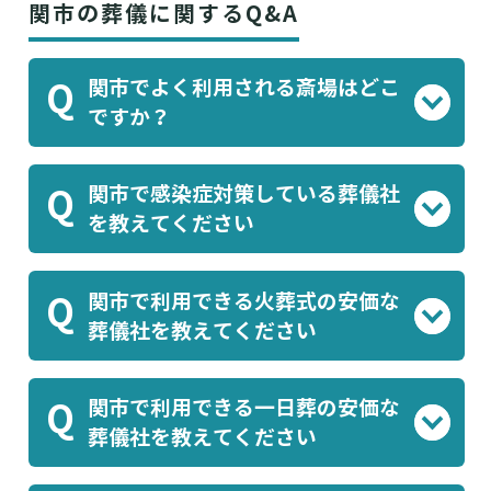
関市の葬儀に関するQ&A
関市でよく利用される斎場はどこ
Q
ですか？
岐阜葬祭 関斎場
(株)岐裳会葬祭ルネス関
、
関市で感染症対策している葬儀社
Q
東貸上斎場
岐阜葬祭 家族葬のファミラル
、
を教えてください
関
等がよく利用されております。
アルファクラブ株式会社
有限会社得重
、
等
関市で利用できる火葬式の安価な
Q
が感染症対策を行った葬儀を実施していま
葬儀社を教えてください
す。葬儀屋さんでご案内可能です。
アルファクラブ株式会社
のプラン(¥90,200)
関市で利用できる一日葬の安価な
Q
などがあります。葬儀屋さんでご案内可能で
葬儀社を教えてください
す。