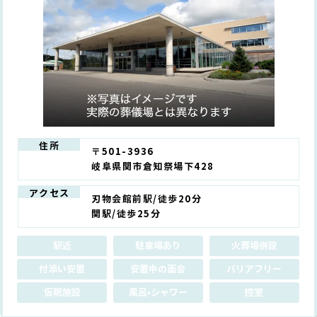
住所
〒501-3936
岐阜県関市倉知祭場下428
アクセス
刃物会館前駅/徒歩20分
関駅/徒歩25分
駅近
駐車場あり
火葬場併設
付添い安置
安置中の面会
バリアフリー
仮眠施設
風呂•シャワー
控室