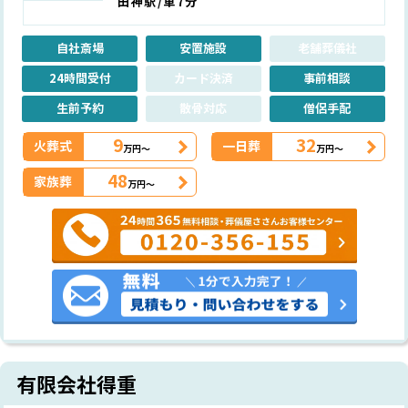
田神駅/車7分
自社斎場
安置施設
老舗葬儀社
24時間受付
カード決済
事前相談
生前予約
散骨対応
僧侶手配
9
32
火葬式
一日葬
万円～
万円～
48
家族葬
万円～
有限会社得重