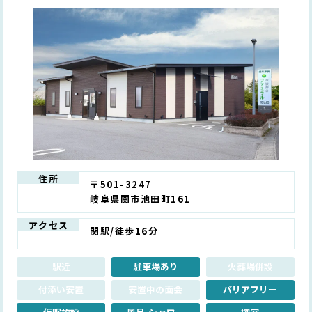
住所
〒501-3247
岐阜県関市池田町161
アクセス
関駅/徒歩16分
駅近
駐車場あり
火葬場併設
付添い安置
安置中の面会
バリアフリー