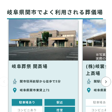
岐阜県関市でよく利用される葬儀場
岐阜葬祭 関斎場
(株)岐裳
上斎場
関市役所前駅から徒歩で5分
関駅から徒
岐阜県関市東貸上71
岐阜県関市東
駐車場あり
駅近
駐車場あり
コンビニあり
控室
コンビニあり