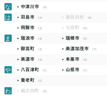
中津川市
（9）
羽島市
東白川村
（6）
（0）
飛騨市
七宗町
（2）
（0）
瑞浪市
瑞穂市
（4）
（5）
御嵩町
美濃加茂市
（2）
（7）
美濃市
本巣市
（4）
（8）
八百津町
山県市
（1）
（1）
養老町
（1）
輪之内町
（0）