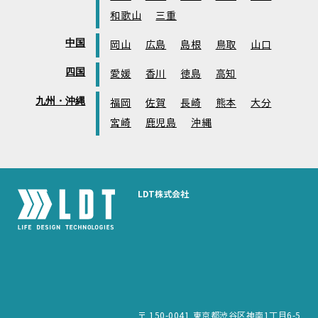
和歌山
三重
中国
岡山
広島
島根
鳥取
山口
四国
愛媛
香川
徳島
高知
九州・沖縄
福岡
佐賀
長崎
熊本
大分
宮崎
鹿児島
沖縄
LDT株式会社
〒 150-0041 東京都渋谷区神南1丁目6-5