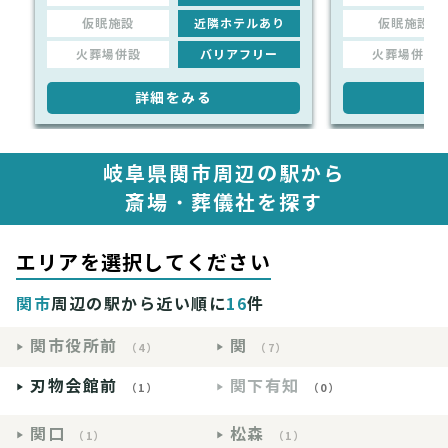
仮眠施設
近隣ホテルあり
仮眠施設
火葬場併設
バリアフリー
火葬場併設
詳細をみる
詳
岐阜県関市周辺の駅から
斎場・葬儀社を探す
エリアを選択してください
関市
周辺の駅から近い順に
16
件
関市役所前
関
（4）
（7）
刃物会館前
関下有知
（1）
（0）
関口
松森
（1）
（1）