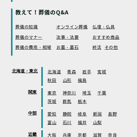
教えて！葬儀のQ&A
葬儀の知識
オンライン葬儀
仏壇・仏具
葬儀のマナー
法事・法要
おすすめ商品
葬儀の費用・相場
お墓・墓石
終活
その他
北海道・東北
北海道
青森
岩手
宮城
秋田
山形
福島
関東
東京
神奈川
埼玉
千葉
茨城
群馬
栃木
中部
愛知
静岡
岐阜
新潟
長野
富山
石川
福井
山梨
近畿
大阪
兵庫
京都
滋賀
奈良