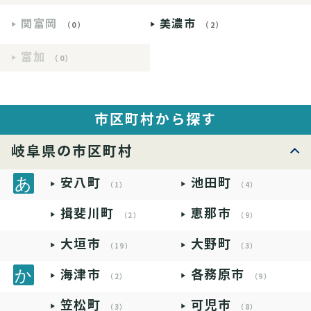
関富岡
美濃市
（0）
（2）
富加
（0）
市区町村から探す
岐阜県の市区町村
安八町
池田町
（1）
（4）
揖斐川町
恵那市
（2）
（9）
大垣市
大野町
（19）
（3）
海津市
各務原市
（2）
（9）
笠松町
可児市
（3）
（8）