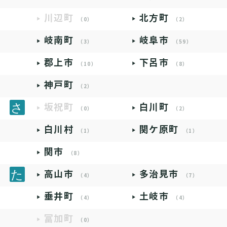
川辺町
北方町
（0）
（2）
岐南町
岐阜市
（3）
（59）
郡上市
下呂市
（10）
（8）
神戸町
（2）
坂祝町
白川町
（0）
（2）
白川村
関ケ原町
（1）
（1）
関市
（8）
高山市
多治見市
（4）
（7）
垂井町
土岐市
（4）
（4）
富加町
（0）