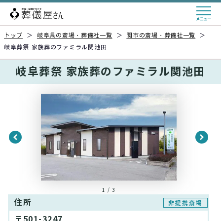
トップ
＞
岐阜県の斎場・葬儀社一覧
＞
関市の斎場・葬儀社一覧
＞
岐阜葬祭 家族葬のファミラル関池田
岐阜葬祭 家族葬のファミラル関池田
1 / 3
住所
非提携斎場
〒501-3247