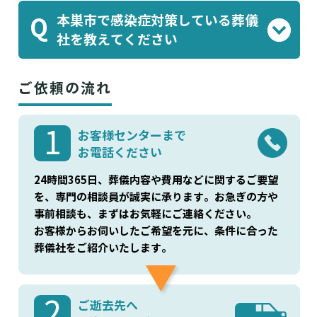
家族葬ホール 華園
家族葬 千の風 本巣
、
本巣市で感染症対策している葬儀
Q
式場
家族葬 千の風 瑞穂北方式場
、
等が
社を教えてください
よく利用されております。
株式会社 天光社
株式会社華園逢恩堂
、
等が
ご依頼の流れ
感染症対策を行った葬儀を実施しています。
葬儀屋さんでご案内可能です。
1
お客様センターまで
お電話ください
24時間365日、葬儀内容や費用などに関するご要望
を、専門の相談員が誠実に承ります。お急ぎの方や
事前相談も、まずはお気軽にご連絡ください。
お客様からお伺いしたご希望を元に、条件に合った
葬儀社をご紹介いたします。
2
ご逝去先へ