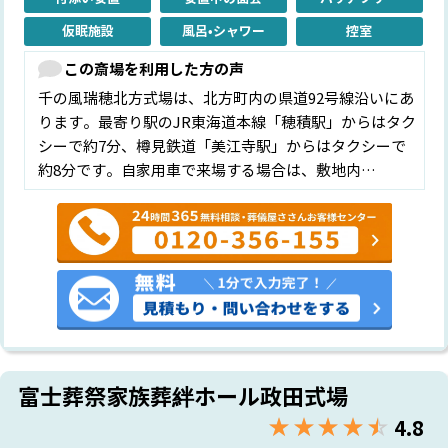
仮眠施設
風呂•シャワー
控室
この斎場を利用した方の声
千の風瑞穂北方式場は、北方町内の県道92号線沿いにあ
ります。最寄り駅のJR東海道本線「穂積駅」からはタク
シーで約7分、樽見鉄道「美江寺駅」からはタクシーで
約8分です。自家用車で来場する場合は、敷地内…
富士葬祭家族葬絆ホール政田式場
★★★★★
☆☆☆☆☆
4.8