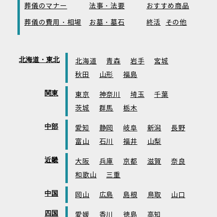
葬儀のマナー
法事・法要
おすすめ商品
葬儀の費用・相場
お墓・墓石
終活
その他
北海道・東北
北海道
青森
岩手
宮城
秋田
山形
福島
関東
東京
神奈川
埼玉
千葉
茨城
群馬
栃木
中部
愛知
静岡
岐阜
新潟
長野
富山
石川
福井
山梨
近畿
大阪
兵庫
京都
滋賀
奈良
和歌山
三重
中国
岡山
広島
島根
鳥取
山口
四国
愛媛
香川
徳島
高知