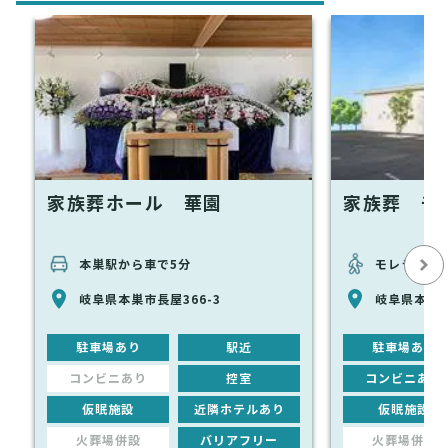
家族葬ホール 華園
家族葬 千
本巣駅から車で5分
モレラ岐阜
岐阜県本巣市長屋366-3
岐阜県本巣市
駐車場あり
駅近
駐車場あり
コンビニあり
控室
コンビニあり
仮眠施設
近隣ホテルあり
仮眠施設
火葬場併設
バリアフリー
火葬場併設