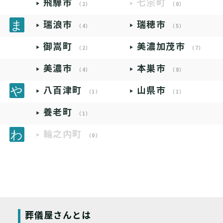
飛騨市
七宗町
（2）
（0）
瑞浪市
瑞穂市
（4）
（5）
御嵩町
美濃加茂市
（2）
（7）
美濃市
本巣市
（4）
（8）
八百津町
山県市
（1）
（1）
養老町
（1）
輪之内町
（0）
葬儀屋さんとは