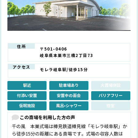
住所
〒501-0406
岐阜県本巣市三橋2丁目73
アクセス
モレラ岐阜駅/徒歩15分
駅近
駐車場あり
火葬場併設
付添い安置
安置中の面会
バリアフリー
仮眠施設
風呂•シャワー
控室
この斎場を利用した方の声
千の風 本巣式場は樽見鉄道樽見線「モレラ岐阜駅」か
ら徒歩15分の距離にある斎場です。式場の収容人数は