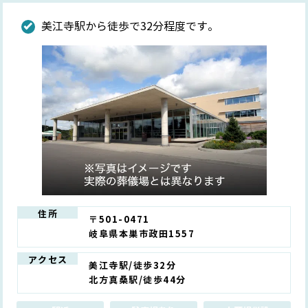
美江寺駅から徒歩で32分程度です。
住所
〒501-0471
岐阜県本巣市政田1557
アクセス
美江寺駅/徒歩32分
北方真桑駅/徒歩44分