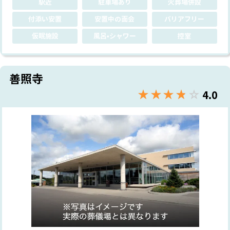
駅近
駐車場あり
火葬場併設
付添い安置
安置中の面会
バリアフリー
仮眠施設
風呂•シャワー
控室
善照寺
★★★★★
☆☆☆☆☆
4.0