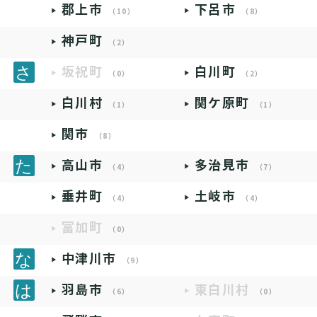
郡上市
下呂市
（10）
（8）
神戸町
（2）
坂祝町
白川町
（0）
（2）
白川村
関ケ原町
（1）
（1）
関市
（8）
高山市
多治見市
（4）
（7）
垂井町
土岐市
（4）
（4）
富加町
（0）
中津川市
（9）
羽島市
東白川村
（6）
（0）