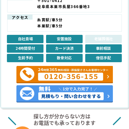
〒501-0412
岐阜県本巣市長屋366番地3
アクセス
糸貫駅/車5分
本巣駅/車5分
自社斎場
安置施設
老舗葬儀社
24時間受付
カード決済
事前相談
生前予約
散骨対応
僧侶手配
探し方が分からない方は
お電話でも承っております