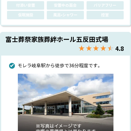
付添い安置
安置中の面会
バリアフリー
仮眠施設
風呂•シャワー
控室
富士葬祭家族葬絆ホール五反田式場
★★★★★
☆☆☆☆☆
4.8
モレラ岐阜駅から徒歩で36分程度です。