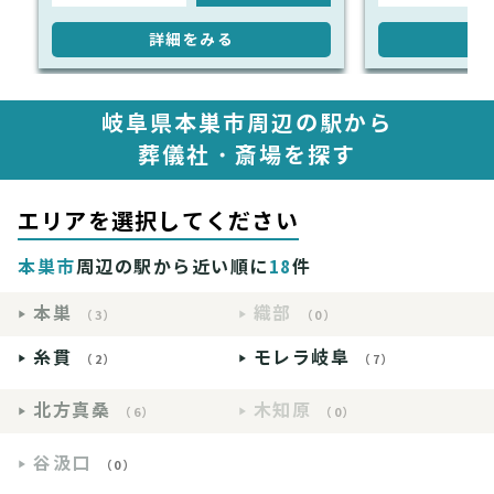
詳細をみる
詳
岐阜県本巣市周辺の駅から
葬儀社・斎場を探す
エリアを選択してください
本巣市
周辺の駅から近い順に
18
件
本巣
織部
（3）
（0）
糸貫
モレラ岐阜
（2）
（7）
北方真桑
木知原
（6）
（0）
谷汲口
（0）