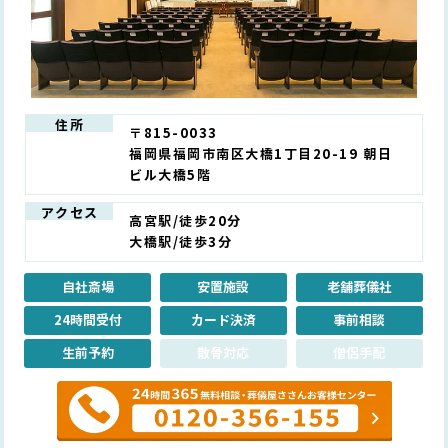
住所
〒815-0033
福岡県福岡市南区大橋1丁目20-19 朝日
ビル大橋5階
アクセス
高宮駅/徒歩20分
大橋駅/徒歩3分
自社斎場
安置施設
老舗葬儀社
24時間受付
カード決済
事前相談
生前予約
散骨対応
僧侶手配