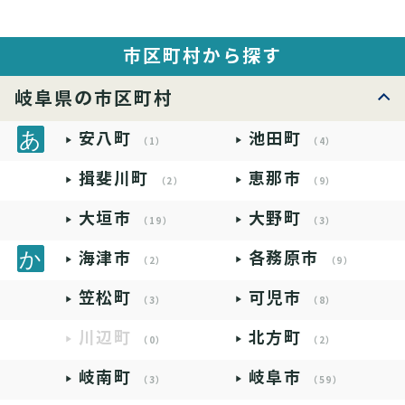
市区町村から探す
岐阜県の市区町村
安八町
池田町
（1）
（4）
揖斐川町
恵那市
（2）
（9）
大垣市
大野町
（19）
（3）
海津市
各務原市
（2）
（9）
笠松町
可児市
（3）
（8）
川辺町
北方町
（0）
（2）
岐南町
岐阜市
（3）
（59）