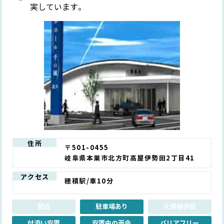
実しています。
住所
〒501-0455
岐阜県本巣市北方町高屋伊勢田2丁目41
アクセス
穂積駅/車10分
駅近
駐車場あり
火葬場併設
付添い安置
安置中の面会
バリアフリー