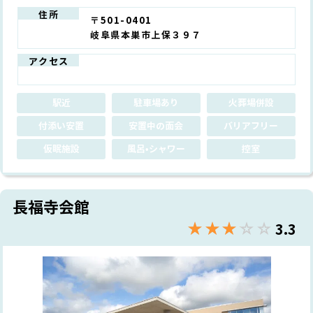
住所
〒501-0401
岐阜県本巣市上保３９７
アクセス
駅近
駐車場あり
火葬場併設
付添い安置
安置中の面会
バリアフリー
仮眠施設
風呂•シャワー
控室
長福寺会館
★★★★★
☆☆☆☆☆
3.3