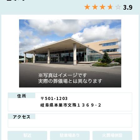
★★★★★
☆☆☆☆☆
3.9
住所
〒501-1203
岐阜県本巣市文殊１３６９−２
アクセス
駅近
駐車場あり
火葬場併設