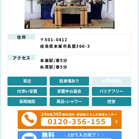
住所
〒501-0412
岐阜県本巣市長屋366-3
アクセス
本巣駅/車5分
糸貫駅/車5分
駅近
駐車場あり
火葬場併設
付添い安置
安置中の面会
バリアフリー
仮眠施設
風呂•シャワー
控室