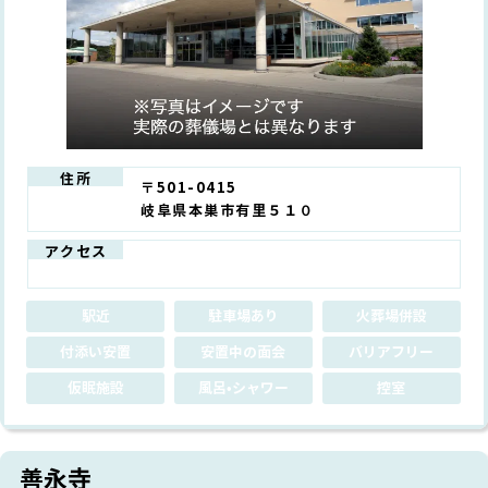
住所
〒501-0415
岐阜県本巣市有里５１０
アクセス
駅近
駐車場あり
火葬場併設
付添い安置
安置中の面会
バリアフリー
仮眠施設
風呂•シャワー
控室
善永寺