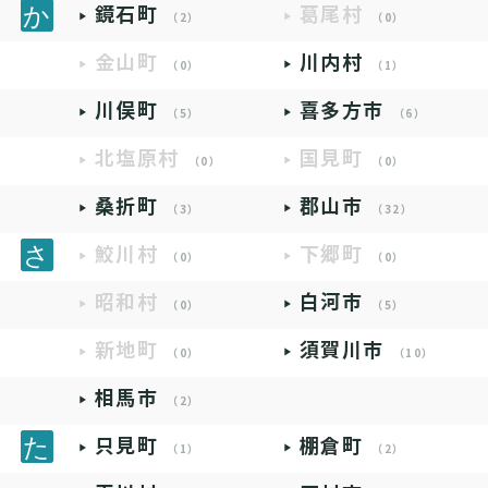
鏡石町
葛尾村
（2）
（0）
金山町
川内村
（0）
（1）
川俣町
喜多方市
（5）
（6）
北塩原村
国見町
（0）
（0）
桑折町
郡山市
（3）
（32）
鮫川村
下郷町
（0）
（0）
昭和村
白河市
（0）
（5）
新地町
須賀川市
（0）
（10）
相馬市
（2）
只見町
棚倉町
（1）
（2）