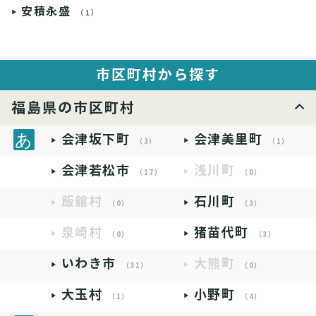
安積永盛
（1）
市区町村から探す
福島県の市区町村
会津坂下町
会津美里町
（3）
（1）
会津若松市
浅川町
（17）
（0）
飯舘村
石川町
（0）
（3）
泉崎村
猪苗代町
（0）
（3）
いわき市
大熊町
（31）
（0）
大玉村
小野町
（1）
（4）