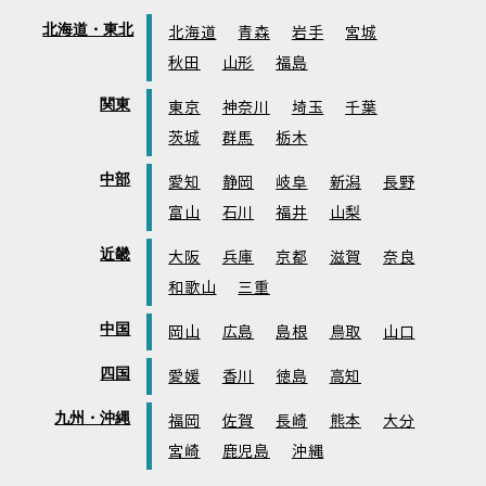
北海道・東北
北海道
青森
岩手
宮城
秋田
山形
福島
関東
東京
神奈川
埼玉
千葉
茨城
群馬
栃木
中部
愛知
静岡
岐阜
新潟
長野
富山
石川
福井
山梨
近畿
大阪
兵庫
京都
滋賀
奈良
和歌山
三重
中国
岡山
広島
島根
鳥取
山口
四国
愛媛
香川
徳島
高知
九州・沖縄
福岡
佐賀
長崎
熊本
大分
宮崎
鹿児島
沖縄