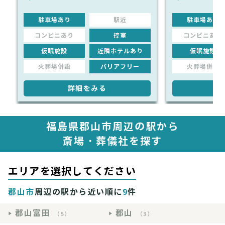
駐車場あり
駅近
駐車場あり
コンビニあり
控室
コンビニあり
仮眠施設
近隣ホテルあり
仮眠施設
火葬場併設
バリアフリー
火葬場併設
詳細をみる
詳
福島県郡山市周辺の駅から
斎場・葬儀社を探す
エリアを選択してください
郡山市
周辺の駅から近い順に
9
件
郡山富田
郡山
（5）
（3）