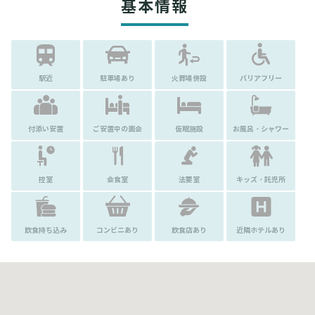
基本情報
駅近
駐車場あり
火葬場併設
バリアフリー
付添い安置
ご安置中の面会
仮眠施設
お風呂・シャワー
控室
会食室
法要室
キッズ・託児所
飲食持ち込み
コンビニあり
飲食店あり
近隣ホテルあり