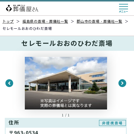
トップ
＞
福島県の斎場・葬儀社一覧
＞
郡山市の斎場・葬儀社一覧
＞
セレモールおおのひわだ斎場
セレモールおおのひわだ斎場
1 / 1
住所
非提携斎場
〒963-0534