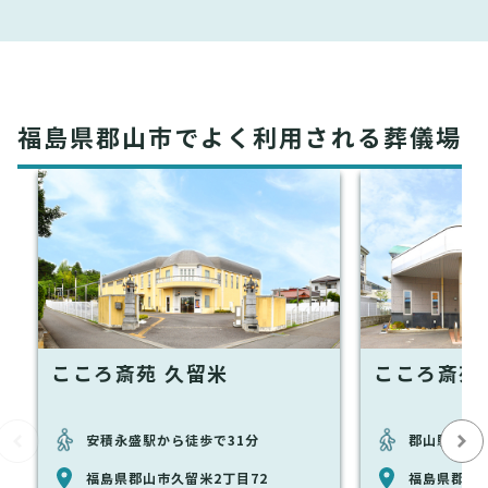
福島県郡山市でよく利用される葬儀場
こころ斎苑 久留米
こころ斎苑
安積永盛駅から徒歩で31分
郡山駅から徒
福島県郡山市久留米2丁目72
福島県郡山市