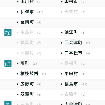
玉川村
田村市
（2）
（6）
伊達市
天栄村
（11）
（0）
富岡町
（1）
中島村
浪江町
（0）
（1）
楢葉町
西会津町
（0）
（2）
西郷村
二本松市
（0）
（9）
塙町
磐梯町
（1）
（0）
檜枝岐村
平田村
（1）
（1）
広野町
福島市
（1）
（32）
双葉町
古殿町
（1）
（0）
三島町
南会津町