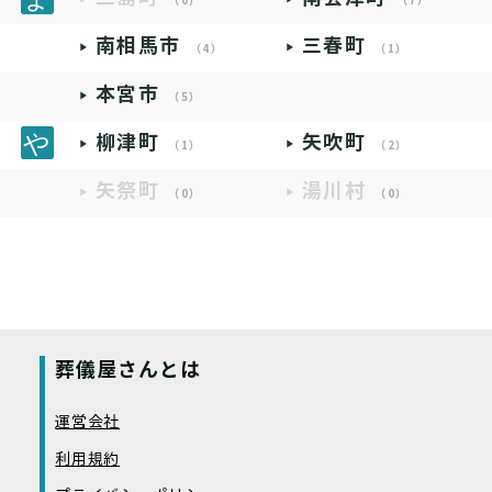
（0）
（7）
南相馬市
三春町
（4）
（1）
本宮市
（5）
柳津町
矢吹町
（1）
（2）
矢祭町
湯川村
（0）
（0）
葬儀屋さんとは
運営会社
利用規約