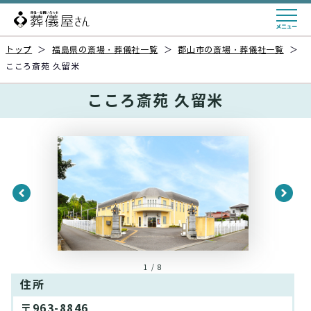
トップ
＞
福島県の斎場・葬儀社一覧
＞
郡山市の斎場・葬儀社一覧
＞
こころ斎苑 久留米
こころ斎苑 久留米
1 / 8
住所
〒963-8846