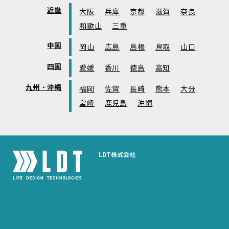
近畿
大阪
兵庫
京都
滋賀
奈良
和歌山
三重
中国
岡山
広島
島根
鳥取
山口
四国
愛媛
香川
徳島
高知
九州・沖縄
福岡
佐賀
長崎
熊本
大分
宮崎
鹿児島
沖縄
LDT株式会社