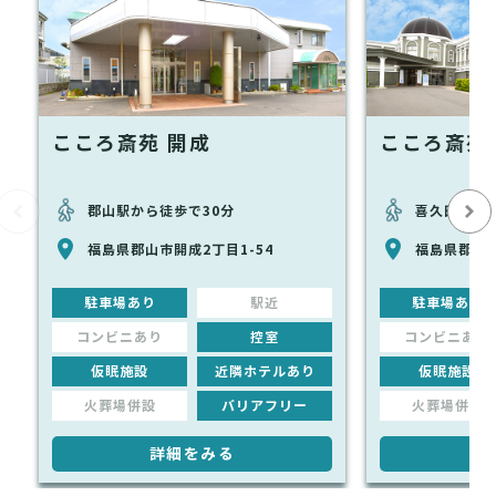
こころ斎苑 開成
こころ斎苑
郡山駅から徒歩で30分
喜久田駅から
福島県郡山市開成2丁目1-54
福島県郡山市
駐車場あり
駅近
駐車場あり
コンビニあり
控室
コンビニあり
仮眠施設
近隣ホテルあり
仮眠施設
火葬場併設
バリアフリー
火葬場併設
詳細をみる
詳