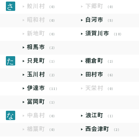
鮫川村
下郷町
（0）
（0）
昭和村
白河市
（0）
（5）
新地町
須賀川市
（0）
（10）
相馬市
（2）
只見町
棚倉町
（1）
（2）
玉川村
田村市
（2）
（6）
伊達市
天栄村
（11）
（0）
富岡町
（1）
中島村
浪江町
（0）
（1）
楢葉町
西会津町
（0）
（2）