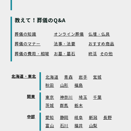
教えて！葬儀のQ&A
葬儀の知識
オンライン葬儀
仏壇・仏具
葬儀のマナー
法事・法要
おすすめ商品
葬儀の費用・相場
お墓・墓石
終活
その他
北海道・東北
北海道
青森
岩手
宮城
秋田
山形
福島
関東
東京
神奈川
埼玉
千葉
茨城
群馬
栃木
中部
愛知
静岡
岐阜
新潟
長野
富山
石川
福井
山梨