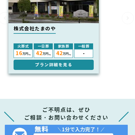
株式会社たまのや
火葬式
一日葬
家族葬
一般葬
16
42
42
-
万円
万円
万円
〜
〜
〜
プラン詳細を見る
ご不明点は、ぜひ
ご相談・お問い合わせください