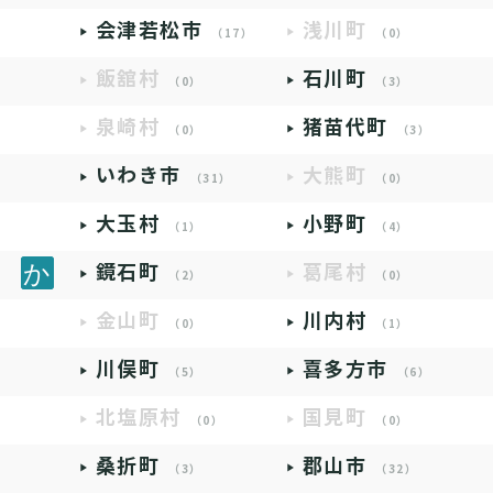
会津若松市
浅川町
（17）
（0）
飯舘村
石川町
（0）
（3）
泉崎村
猪苗代町
（0）
（3）
いわき市
大熊町
（31）
（0）
大玉村
小野町
（1）
（4）
鏡石町
葛尾村
（2）
（0）
金山町
川内村
（0）
（1）
川俣町
喜多方市
（5）
（6）
北塩原村
国見町
（0）
（0）
桑折町
郡山市
（3）
（32）