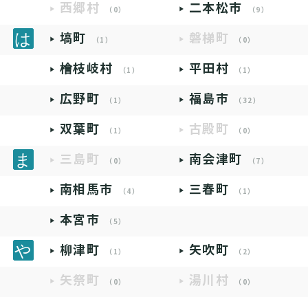
西郷村
二本松市
（0）
（9）
塙町
磐梯町
（1）
（0）
檜枝岐村
平田村
（1）
（1）
広野町
福島市
（1）
（32）
双葉町
古殿町
（1）
（0）
三島町
南会津町
（0）
（7）
南相馬市
三春町
（4）
（1）
本宮市
（5）
柳津町
矢吹町
（1）
（2）
矢祭町
湯川村
（0）
（0）