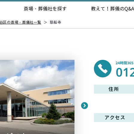
斎場・葬儀社を探す
教えて！
葬儀のQ&
谷区の斎場・葬儀社一覧
＞
慈船寺
住所
アクセス