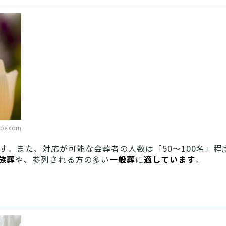
obe.com
す。また、対応が可能な会葬者の人数は「50〜100名」
族葬
一般葬
適しています
や、参列される方の多い
に
。