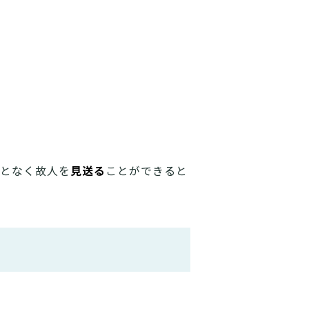
見送る
となく故人を
ことができると