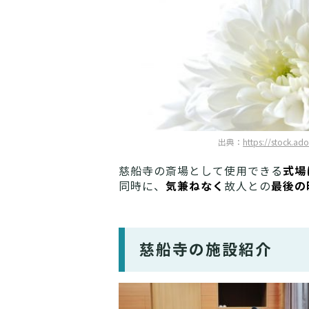
出典：
https://stock.ad
式場
慈船寺の斎場として使用できる
気兼ねなく
最後の
同時に、
故人との
慈船寺の施設紹介