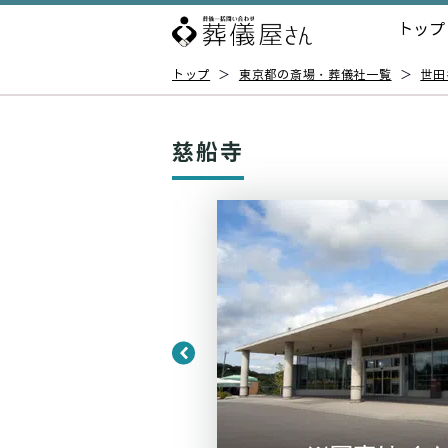
トップ
トップ
＞
東京都の斎場・葬儀社一覧
＞
世田
慈船寺