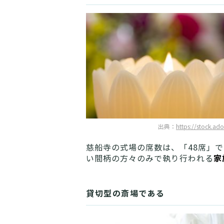
出典：
https://stock.ad
慈船寺の式場の席数は、「48席」で
家
い間柄の方々のみで執り行われる
貸切型の斎場である