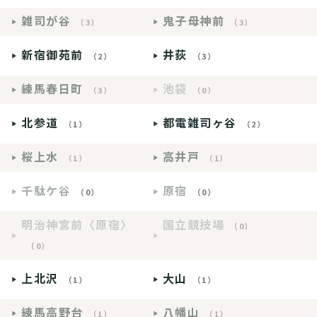
雑司が谷
鬼子母神前
（3）
（3）
新宿御苑前
井荻
（2）
（3）
練馬春日町
池袋
（3）
（0）
北参道
都電雑司ヶ谷
（1）
（2）
桜上水
高井戸
（1）
（1）
千駄ケ谷
原宿
（0）
（0）
明治神宮前〈原宿〉
国立競技場
（0）
（0）
上北沢
大山
（1）
（1）
練馬高野台
八幡山
（1）
（1）