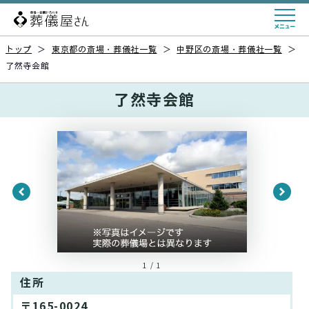
トップ
＞
東京都の斎場・葬儀社一覧
＞
中野区の斎場・葬儀社一覧
＞
了然寺会館
了然寺会館
1 / 1
住所
〒165-0024