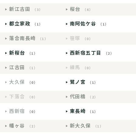
新江古田
桜台
（3）
（4）
都立家政
南阿佐ケ谷
（1）
（1）
落合南長崎
笹塚
（1）
（0）
新桜台
西新宿五丁目
（1）
（2）
江古田
練馬
（1）
（0）
大久保
鷺ノ宮
（0）
（1）
下落合
代田橋
（0）
（2）
西新宿
東長崎
（0）
（1）
幡ヶ谷
新大久保
（2）
（1）