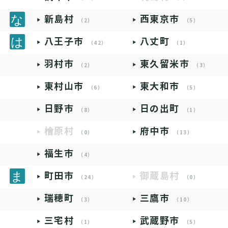
新島村
西東京市
（2）
（5）
八王子市
八丈町
（42）
（1）
羽村市
東久留米市
（2）
（3）
東村山市
東大和市
（6）
（5）
日野市
日の出町
（8）
（1）
檜原村
府中市
（0）
（13）
福生市
（4）
町田市
御蔵島村
（24）
（0）
瑞穂町
三鷹市
（3）
（10）
三宅村
武蔵野市
（1）
（5）