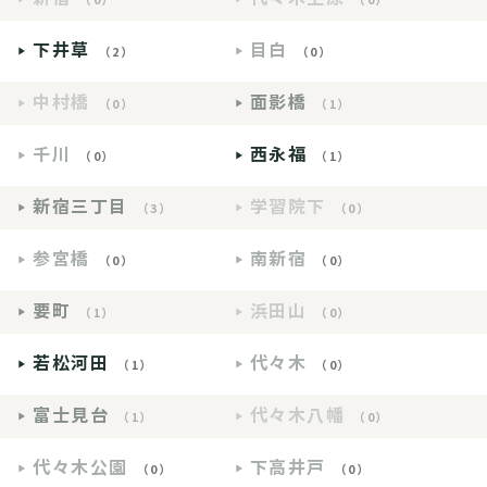
下井草
目白
（2）
（0）
中村橋
面影橋
（0）
（1）
千川
西永福
（0）
（1）
新宿三丁目
学習院下
（3）
（0）
参宮橋
南新宿
（0）
（0）
要町
浜田山
（1）
（0）
若松河田
代々木
（1）
（0）
富士見台
代々木八幡
（1）
（0）
代々木公園
下高井戸
（0）
（0）