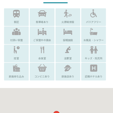
駅近
駐車場あり
火葬場併設
バリアフリー
付添い安置
ご安置中の面会
仮眠施設
お風呂・シャワー
控室
会食室
法要室
キッズ・託児所
飲食持ち込み
コンビニあり
飲食店あり
近隣ホテルあり