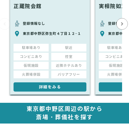
正蔵院会館
実相院如意
登録情報なし
登録情報な
東京都中野区弥生町４丁目１２−１
東京都中野
駐車場あり
駅近
駐車場あり
コンビニあり
控室
コンビニあり
仮眠施設
近隣ホテルあり
仮眠施設
火葬場併設
バリアフリー
火葬場併設
詳細をみる
詳
東京都中野区周辺の駅から
斎場・葬儀社を探す