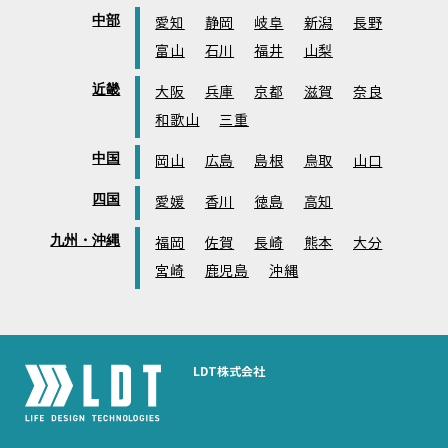
中部
愛知
静岡
岐阜
新潟
長野
富山
石川
福井
山梨
近畿
大阪
兵庫
京都
滋賀
奈良
和歌山
三重
中国
岡山
広島
島根
鳥取
山口
四国
愛媛
香川
徳島
高知
九州・沖縄
福岡
佐賀
長崎
熊本
大分
宮崎
鹿児島
沖縄
LDT株式会社