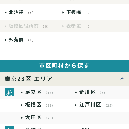
北池袋
下板橋
（3）
（1）
板橋区役所前
表参道
（0）
（0）
外苑前
（3）
市区町村から探す
東京23区 エリア
足立区
荒川区
（18）
（5）
板橋区
江戸川区
（22）
（25）
大田区
（28）