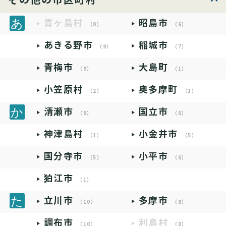
その他の市区町村
青ヶ島村
昭島市
（0）
（6）
あきる野市
稲城市
（9）
（7）
青梅市
大島町
（9）
（1）
小笠原村
奥多摩町
（2）
（1）
清瀬市
国立市
（6）
（6）
神津島村
小金井市
（1）
（5）
国分寺市
小平市
（5）
（6）
狛江市
（1）
立川市
多摩市
（10）
（8）
調布市
利島村
（10）
（0）