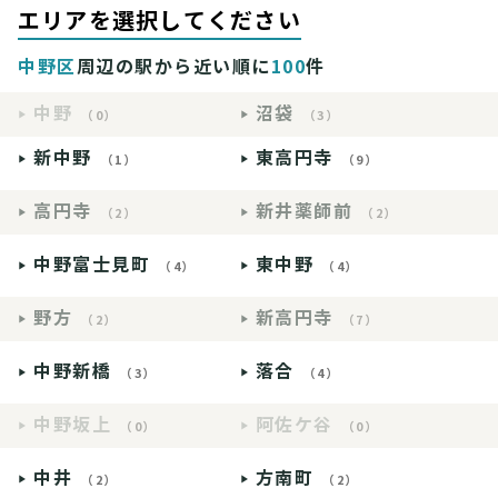
エリアを選択してください
中野区
周辺の駅から近い順に
100
件
中野
沼袋
（0）
（3）
新中野
東高円寺
（1）
（9）
高円寺
新井薬師前
（2）
（2）
中野富士見町
東中野
（4）
（4）
野方
新高円寺
（2）
（7）
中野新橋
落合
（3）
（4）
中野坂上
阿佐ケ谷
（0）
（0）
中井
方南町
（2）
（2）