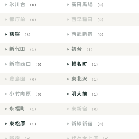
氷川台
高田馬場
（0）
（0）
都庁前
西早稲田
（0）
（0）
荻窪
西武新宿
（5）
（0）
新代田
初台
（1）
（1）
新宿西口
椎名町
（0）
（1）
豊島園
東北沢
（0）
（1）
小竹向原
明大前
（0）
（1）
永福町
東新宿
（1）
（0）
東松原
新線新宿
（1）
（0）
新宿
代々木上原
（0）
（0）