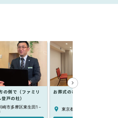
貴方の側で（ファミリ
お葬式のひなた
ル登戸の杜）
川崎市多摩区東生田1－
東京都世田谷区砧2丁目4-3
8