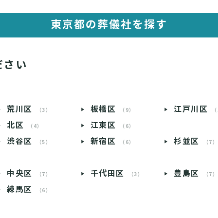
東京都の葬儀社を探す
ださい
荒川区
板橋区
江戸川区
（3）
（9）
（
北区
江東区
（4）
（6）
渋谷区
新宿区
杉並区
（5）
（6）
（7
中央区
千代田区
豊島区
（7）
（3）
（7
練馬区
（6）