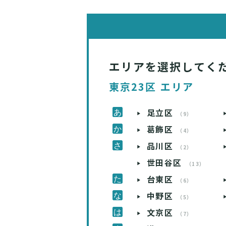
エリアを選択してく
東京23区 エリア
足立区
（9）
葛飾区
（4）
品川区
（2）
世田谷区
（13）
台東区
（6）
中野区
（5）
文京区
（7）