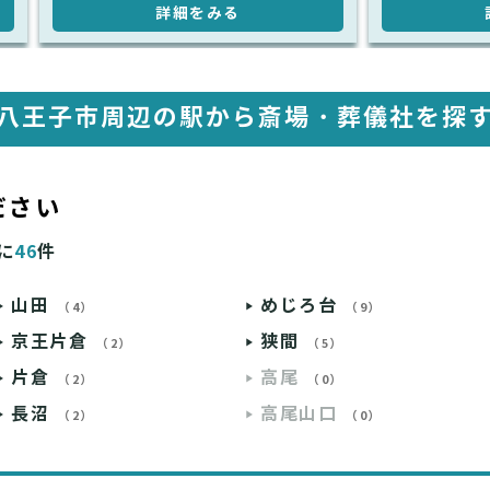
詳細をみる
八王子市周辺の駅から斎場・葬儀社を探
ださい
に
46
件
山田
めじろ台
（4）
（9）
京王片倉
狭間
（2）
（5）
片倉
高尾
（2）
（0）
長沼
高尾山口
（2）
（0）