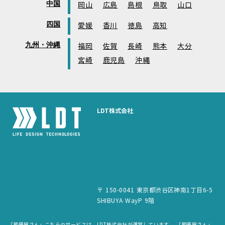
中国
岡山
広島
島根
鳥取
山口
四国
愛媛
香川
徳島
高知
九州・沖縄
福岡
佐賀
長崎
熊本
大分
宮崎
鹿児島
沖縄
LDT株式会社
〒 150-0041 東京都渋谷区神南1丁目6-5
SHIBUYA WayP 9階
「葬儀屋さん」こちらのサービスは、LDT株式会社が運営しています。 「葬儀屋さん」