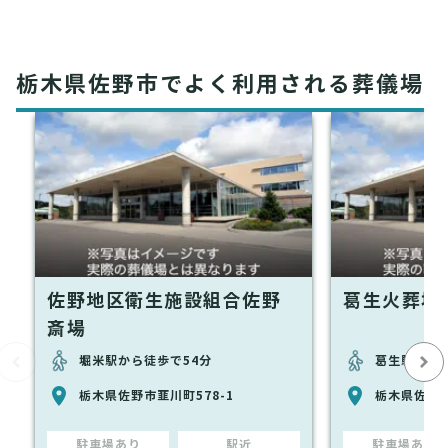
栃木県佐野市でよく利用される葬儀場
佐野地区衛生施設組合佐野
葛生火葬場
斎場
堀米駅から徒歩で54分
葛生駅から徒
栃木県佐野市韮川町578-1
栃木県佐野市
駐車場あり
駅近
駐車場あり