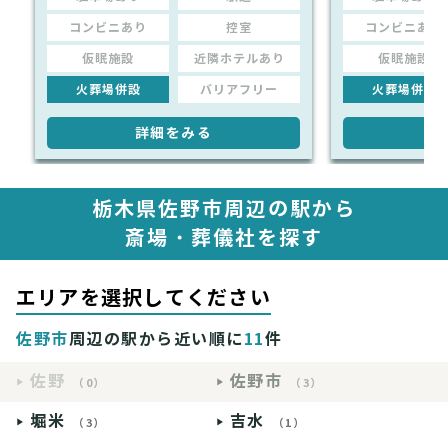
コンビニあり
控室
コンビニあり
仮眠施設
近隣ホテルあり
仮眠施設
火葬場併設
バリアフリー
火葬場併設
詳細をみる
詳
栃木県佐野市周辺の駅から
斎場・葬儀社を探す
エリアを選択してください
佐野市
周辺の駅から近い順に
11
件
佐野
佐野市
（0）
（3）
堀米
吉水
（3）
（1）