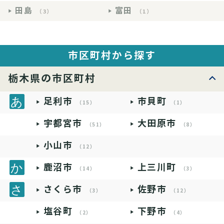
田島
富田
（3）
（1）
市区町村から探す
栃木県の市区町村
足利市
市貝町
（15）
（1）
宇都宮市
大田原市
（51）
（8）
小山市
（12）
鹿沼市
上三川町
（14）
（3）
さくら市
佐野市
（3）
（12）
塩谷町
下野市
（2）
（4）