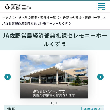
トップ
＞
栃木県の斎場・葬儀社一覧
＞
佐野市の斎場・葬儀社一覧
＞
JA佐野営農経済部典礼課セレモニーホールくずう
JA佐野営農経済部典礼課セレモニーホー
ルくずう
1 / 1
住所
非提携斎場