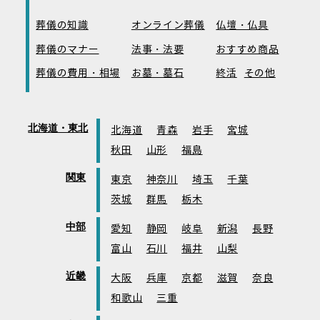
葬儀の知識
オンライン葬儀
仏壇・仏具
葬儀のマナー
法事・法要
おすすめ商品
葬儀の費用・相場
お墓・墓石
終活
その他
北海道・東北
北海道
青森
岩手
宮城
秋田
山形
福島
関東
東京
神奈川
埼玉
千葉
茨城
群馬
栃木
中部
愛知
静岡
岐阜
新潟
長野
富山
石川
福井
山梨
近畿
大阪
兵庫
京都
滋賀
奈良
和歌山
三重