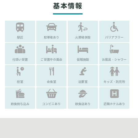
基本情報
駅近
駐車場あり
火葬場併設
バリアフリー
付添い安置
ご安置中の面会
仮眠施設
お風呂・シャワー
控室
会食室
法要室
キッズ・託児所
飲食持ち込み
コンビニあり
飲食店あり
近隣ホテルあり