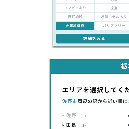
コンビニあり
控室
仮眠施設
近隣ホテルあり
火葬場併設
バリアフリー
詳細をみる
栃
エリアを選択してく
佐野市
周辺の駅から近い順に
佐野
（0）
田島
（3）