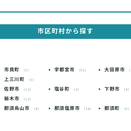
市区町村から探す
市貝町
宇都宮市
大田原市
（1）
（51）
（
上三川町
（3）
佐野市
塩谷町
下野市
（12）
（2）
（4
栃木市
（12）
那須烏山市
那須塩原市
那須町
（4）
（16）
（5