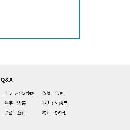
）
Q&A
オンライン葬儀
仏壇・仏具
法事・法要
おすすめ商品
お墓・墓石
終活
その他