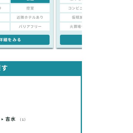
り
控室
コンビニあり
控室
近隣ホテルあり
仮眠施設
近隣ホテルあり
バリアフリー
火葬場併設
バリアフリー
詳細をみる
詳細をみる
探す
吉水
（1）