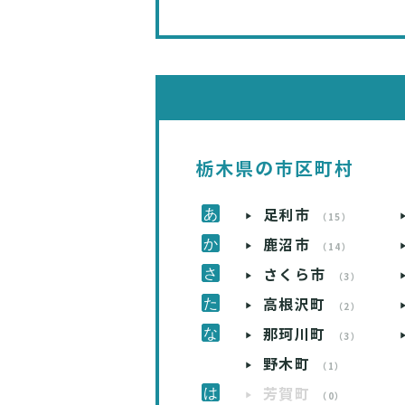
栃木県の市区町村
足利市
（15）
鹿沼市
（14）
さくら市
（3）
高根沢町
（2）
那珂川町
（3）
野木町
（1）
芳賀町
（0）