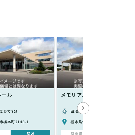
ホール
メモリアルホールおおぐし
徒歩で7分
田沼駅から徒歩で12分
栃本町2148-1
栃木県佐野市田沼町396-6
駅近
駐車場あり
駅近