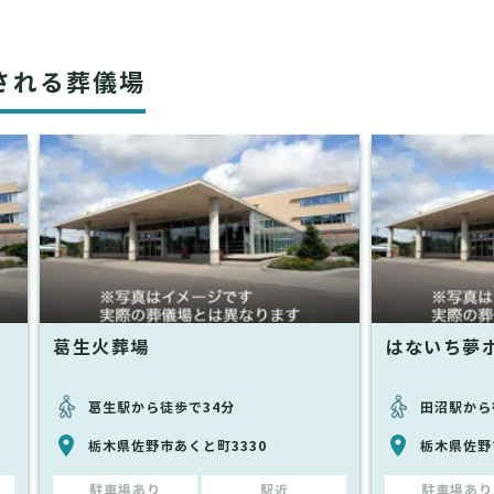
される葬儀場
葛生火葬場
はないち夢
葛生駅から徒歩で34分
田沼駅から
栃木県佐野市あくと町3330
栃木県佐野市
駐車場あり
駅近
駐車場あり