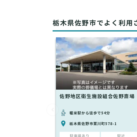
栃木県佐野市でよく利用
佐野地区衛生施設組合佐野斎場
堀米駅から徒歩で54分
栃木県佐野市韮川町578-1
駐車場あり
駅近