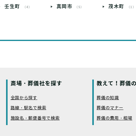
壬生町
真岡市
茂木町
（4）
（5）
（1
斎場・葬儀社を探す
教えて！葬儀の
全国から探す
葬儀の知識
路線・駅名で検索
葬儀のマナー
施設名・郵便番号で検索
葬儀の費用・相場