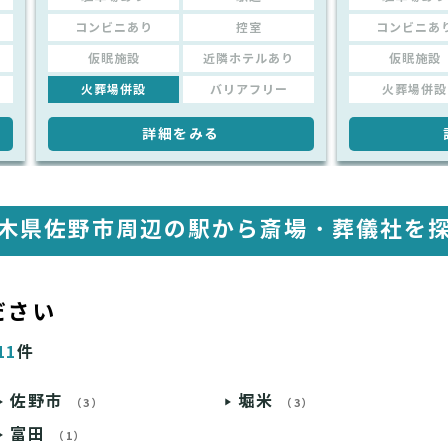
コンビニあり
控室
コンビニあ
仮眠施設
近隣ホテルあり
仮眠施設
火葬場併設
バリアフリー
火葬場併設
詳細をみる
木県佐野市周辺の駅から
斎場・葬儀社を
ださい
11
件
佐野市
堀米
（3）
（3）
富田
（1）