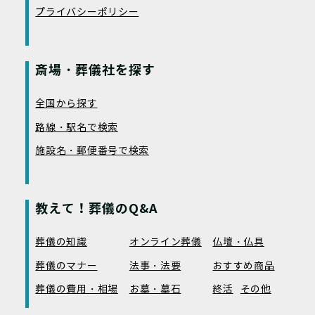
プライバシーポリシー
斎場・葬儀社を探す
全国から探す
路線・駅名で検索
施設名・郵便番号で検索
教えて！葬儀のQ&A
葬儀の知識
オンライン葬儀
仏壇・仏具
葬儀のマナー
法事・法要
おすすめ商品
葬儀の費用・相場
お墓・墓石
終活
その他