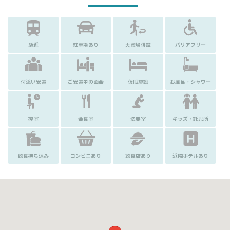
駅近
駐車場あり
火葬場併設
バリアフリー
付添い安置
ご安置中の面会
仮眠施設
お風呂・シャワー
控室
会食室
法要室
キッズ・託児所
飲食持ち込み
コンビニあり
飲食店あり
近隣ホテルあり