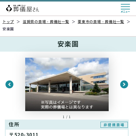
トップ
＞
滋賀県の斎場・葬儀社一覧
＞
栗東市の斎場・葬儀社一覧
＞
安楽園
安楽園
1 / 1
住所
非提携斎場
〒520-3011