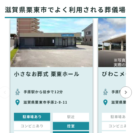
滋賀県栗東市でよく利用される葬儀場
小さなお葬式 栗東ホール
びわこメモ
手原駅から徒歩で12分
手原駅から徒
滋賀県栗東市手原2-8-11
滋賀県栗東市
駐車場あり
駅近
駐車場あり
コンビニあり
控室
コンビニあり