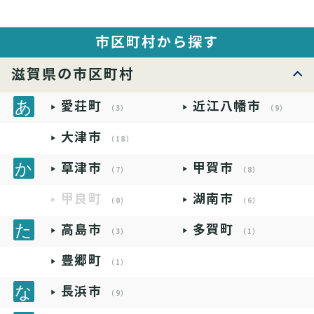
市区町村から探す
滋賀県の市区町村
愛荘町
近江八幡市
（3）
（9）
大津市
（18）
草津市
甲賀市
（7）
（8）
甲良町
湖南市
（0）
（6）
高島市
多賀町
（3）
（1）
豊郷町
（1）
長浜市
（9）