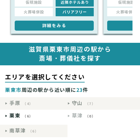
仮眠施設
近隣ホテルあり
仮眠施設
火葬場併設
バリアフリー
火葬場併設
詳細をみる
詳
滋賀県栗東市周辺の駅から
斎場・葬儀社を探す
エリアを選択してください
栗東市
周辺の駅から近い順に
23
件
手原
守山
（4）
（7）
栗東
草津
（6）
（0）
南草津
（6）