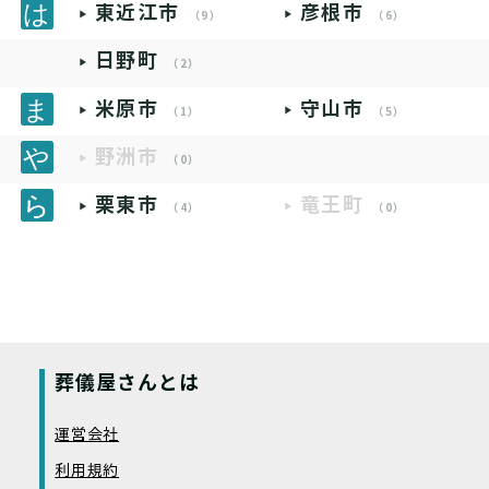
東近江市
彦根市
（9）
（6）
日野町
（2）
米原市
守山市
（1）
（5）
野洲市
（0）
栗東市
竜王町
（4）
（0）
葬儀屋さんとは
運営会社
利用規約