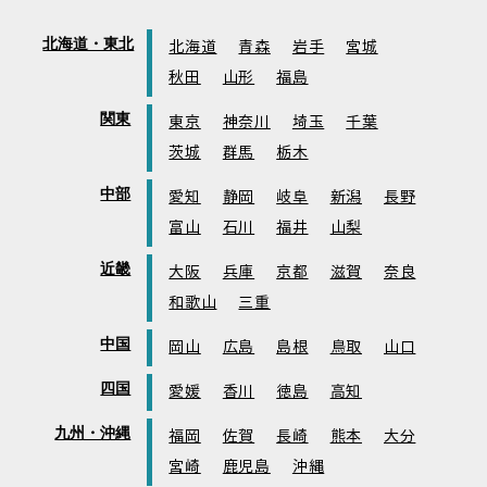
北海道・東北
北海道
青森
岩手
宮城
秋田
山形
福島
関東
東京
神奈川
埼玉
千葉
茨城
群馬
栃木
中部
愛知
静岡
岐阜
新潟
長野
富山
石川
福井
山梨
近畿
大阪
兵庫
京都
滋賀
奈良
和歌山
三重
中国
岡山
広島
島根
鳥取
山口
四国
愛媛
香川
徳島
高知
九州・沖縄
福岡
佐賀
長崎
熊本
大分
宮崎
鹿児島
沖縄