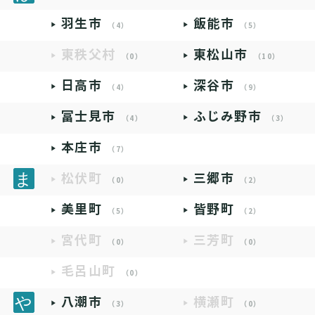
羽生市
飯能市
（4）
（5）
東秩父村
東松山市
（0）
（10）
日高市
深谷市
（4）
（9）
富士見市
ふじみ野市
（4）
（3）
本庄市
（7）
松伏町
三郷市
（0）
（2）
美里町
皆野町
（5）
（2）
宮代町
三芳町
（0）
（0）
毛呂山町
（0）
八潮市
横瀬町
（3）
（0）