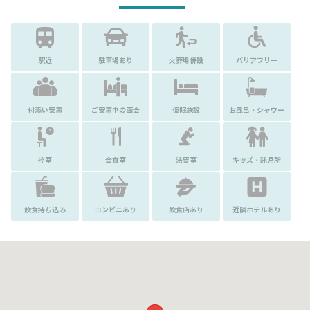
駅近
駐車場あり
火葬場併設
バリアフリー
付添い安置
ご安置中の面会
仮眠施設
お風呂・シャワー
控室
会食室
法要室
キッズ・託児所
飲食持ち込み
コンビニあり
飲食店あり
近隣ホテルあり