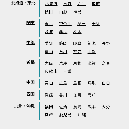
北海道・東北
北海道
青森
岩手
宮城
秋田
山形
福島
関東
東京
神奈川
埼玉
千葉
茨城
群馬
栃木
中部
愛知
静岡
岐阜
新潟
長野
富山
石川
福井
山梨
近畿
大阪
兵庫
京都
滋賀
奈良
和歌山
三重
中国
岡山
広島
島根
鳥取
山口
四国
愛媛
香川
徳島
高知
九州・沖縄
福岡
佐賀
長崎
熊本
大分
宮崎
鹿児島
沖縄