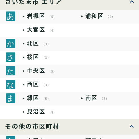
さいたま市 エリア
岩槻区
浦和区
（5）
（9）
大宮区
（6）
北区
（3）
桜区
（3）
中央区
（5）
西区
（3）
緑区
南区
（5）
（6）
見沼区
（8）
その他の市区町村