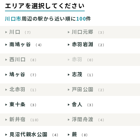
エリアを選択してください
川口市
周辺の駅から近い順に
100
件
川口
川口元郷
（7）
（3）
南鳩ヶ谷
赤羽岩淵
（4）
（2）
西川口
赤羽
（8）
（0）
鳩ヶ谷
志茂
（7）
（1）
北赤羽
戸田公園
（1）
（2）
東十条
舎人
（3）
（3）
新井宿
浮間舟渡
（10）
（4）
見沼代親水公園
蕨
（4）
（8）