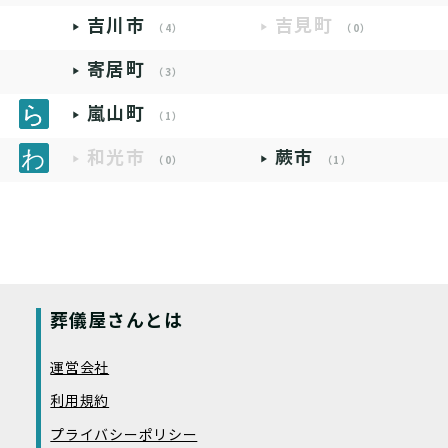
吉川市
吉見町
（4）
（0）
寄居町
（3）
嵐山町
（1）
和光市
蕨市
（0）
（1）
葬儀屋さんとは
運営会社
利用規約
プライバシーポリシー