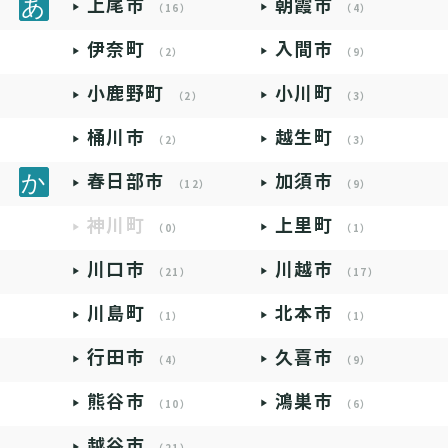
上尾市
朝霞市
（16）
（4）
伊奈町
入間市
（2）
（9）
小鹿野町
小川町
（2）
（3）
桶川市
越生町
（2）
（3）
春日部市
加須市
（12）
（9）
神川町
上里町
（0）
（1）
川口市
川越市
（21）
（17）
川島町
北本市
（1）
（1）
行田市
久喜市
（4）
（9）
熊谷市
鴻巣市
（10）
（6）
越谷市