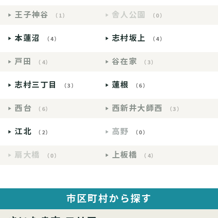
王子神谷
舎人公園
（1）
（0）
本蓮沼
志村坂上
（4）
（4）
戸田
谷在家
（4）
（3）
志村三丁目
蓮根
（3）
（6）
西台
西新井大師西
（6）
（3）
江北
高野
（2）
（0）
扇大橋
上板橋
（0）
（4）
市区町村から探す