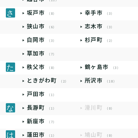
（21）
坂戸市
幸手市
（8）
（3）
狭山市
志木市
（6）
（3）
白岡市
杉戸町
（3）
（2）
草加市
（7）
秩父市
鶴ヶ島市
（8）
（3）
ときがわ町
所沢市
（2）
（18）
戸田市
（1）
長瀞町
滑川町
（1）
（0）
新座市
（7）
蓮田市
鳩山町
（1）
（0）