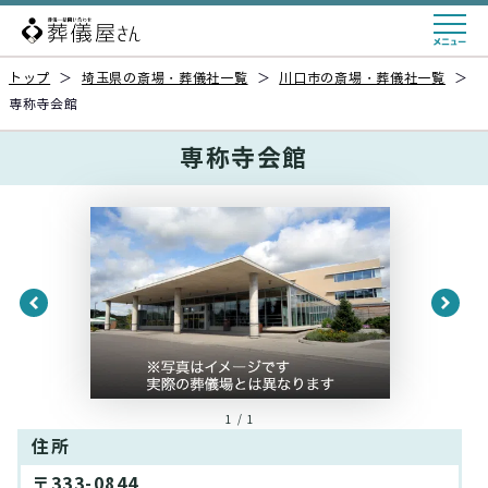
トップ
＞
埼玉県の斎場・葬儀社一覧
＞
川口市の斎場・葬儀社一覧
＞
専称寺会館
専称寺会館
1 / 1
住所
〒333-0844