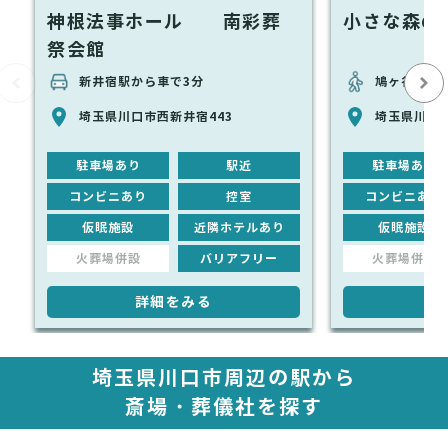
神根法事ホール 南彩葬
小さな森の
祭会館
新井宿駅から車で3分
鳩ヶ谷駅か
埼玉県川口市西新井宿443
埼玉県川口市
駐車場あり
駅近
駐車場あり
コンビニあり
控室
コンビニあり
仮眠施設
近隣ホテルあり
仮眠施設
火葬場併設
バリアフリー
火葬場併設
詳細をみる
詳
埼玉県川口市周辺の駅から
斎場・葬儀社を探す