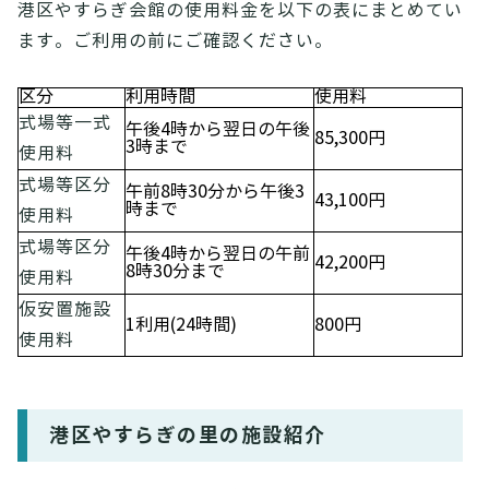
港区やすらぎ会館の使用料金を以下の表にまとめてい
ます。ご利用の前にご確認ください。
区分
利用時間
使用料
式場等一式
午後4時から翌日の午後
85,300円
3時まで
使用料
式場等区分
午前8時30分から午後3
43,100円
時まで
使用料
式場等区分
午後4時から翌日の午前
42,200円
8時30分まで
使用料
仮安置施設
1利用(24時間)
800円
使用料
港区やすらぎの里の施設紹介