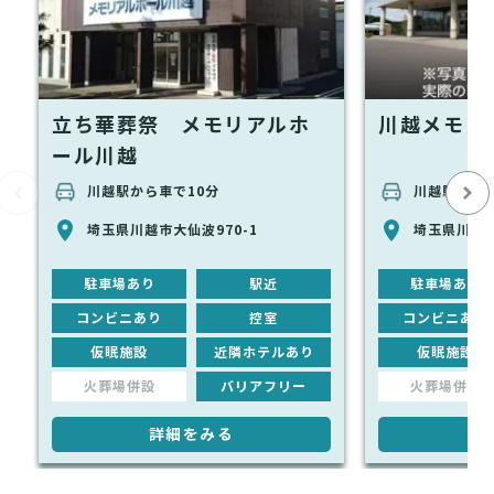
立ち華葬祭 メモリアルホ
川越メモリ
ール川越
川越駅から車で10分
川越駅から車
埼玉県川越市大仙波970-1
埼玉県川越市
駐車場あり
駅近
駐車場あり
コンビニあり
控室
コンビニあり
仮眠施設
近隣ホテルあり
仮眠施設
火葬場併設
バリアフリー
火葬場併設
詳細をみる
詳