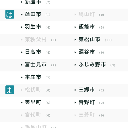
新座市
（7）
蓮田市
鳩山町
（1）
（0）
羽生市
飯能市
（4）
（5）
東秩父村
東松山市
（0）
（10）
日高市
深谷市
（4）
（9）
富士見市
ふじみ野市
（4）
（3）
本庄市
（7）
松伏町
三郷市
（0）
（2）
美里町
皆野町
（5）
（2）
宮代町
三芳町
（0）
（0）
毛呂山町