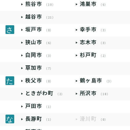
熊谷市
鴻巣市
（10）
（6）
越谷市
（21）
坂戸市
幸手市
（8）
（3）
狭山市
志木市
（6）
（3）
白岡市
杉戸町
（3）
（2）
草加市
（7）
秩父市
鶴ヶ島市
（8）
（3）
ときがわ町
所沢市
（2）
（18）
戸田市
（1）
長瀞町
滑川町
（1）
（0）