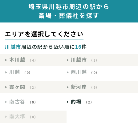
埼玉県川越市周辺の駅から
斎場・葬儀社を探す
エリアを選択してください
川越市
周辺の駅から近い順に
16
件
本川越
川越市
（4）
（2）
川越
西川越
（0）
（0）
霞ヶ関
新河岸
（2）
（6）
南古谷
的場
（0）
（2）
南大塚
（0）