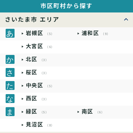
市区町村から探す
さいたま市 エリア
岩槻区
浦和区
（5）
（9）
大宮区
（6）
北区
（3）
桜区
（3）
中央区
（5）
西区
（3）
緑区
南区
（5）
（6）
見沼区
（8）