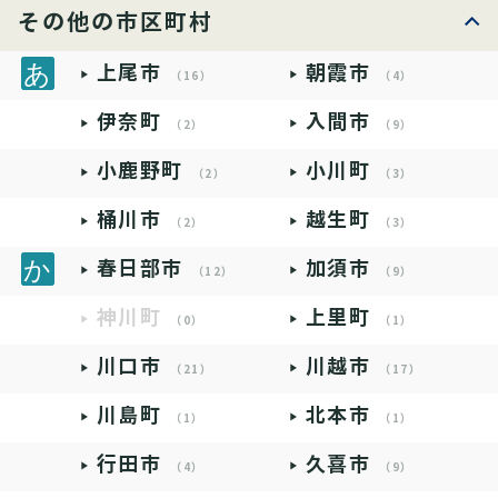
その他の市区町村
上尾市
朝霞市
（16）
（4）
伊奈町
入間市
（2）
（9）
小鹿野町
小川町
（2）
（3）
桶川市
越生町
（2）
（3）
春日部市
加須市
（12）
（9）
神川町
上里町
（0）
（1）
川口市
川越市
（21）
（17）
川島町
北本市
（1）
（1）
行田市
久喜市
（4）
（9）