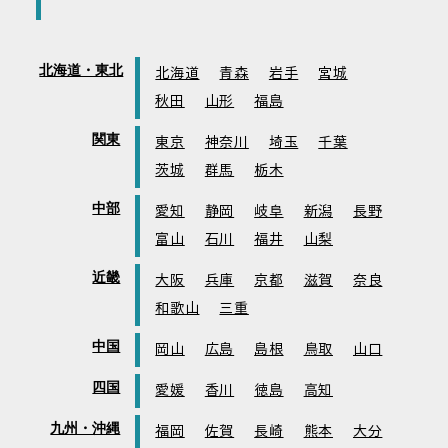
北海道・東北
北海道
青森
岩手
宮城
秋田
山形
福島
関東
東京
神奈川
埼玉
千葉
茨城
群馬
栃木
中部
愛知
静岡
岐阜
新潟
長野
富山
石川
福井
山梨
近畿
大阪
兵庫
京都
滋賀
奈良
和歌山
三重
中国
岡山
広島
島根
鳥取
山口
四国
愛媛
香川
徳島
高知
九州・沖縄
福岡
佐賀
長崎
熊本
大分