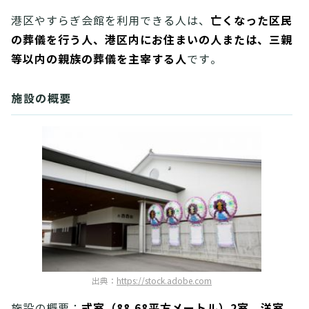
亡くなった区民
港区やすらぎ会館を利用できる人は、
の葬儀を行う人、港区内にお住まいの人または、三親
等以内の親族の葬儀を主宰する人
です。
施設の概要
出典：
https://stock.adobe.com
式室（88.68平方メートル）2室、洋室
施設の概要：