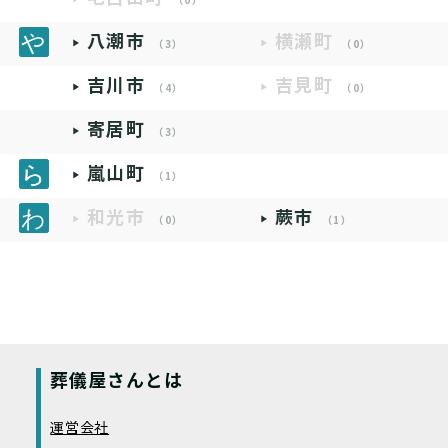
（0）
八潮市
横瀬町
（3）
（0）
吉川市
吉見町
（4）
（0）
寄居町
（3）
嵐山町
（1）
和光市
蕨市
（0）
（1）
葬儀屋さんとは
運営会社