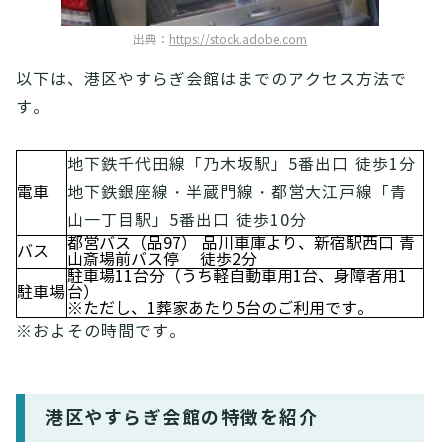
出典：
https://stock.adobe.com
以下は、港区やすらぎ会館はまでのアクセス方法で
す。
地下鉄千代田線「乃木坂駅」5番出口 徒歩1分
電車
地下鉄銀座線・半蔵門線・都営大江戸線「青
山一丁目駅」5番出口 徒歩10分
都営バス（品97） 品川車庫より、新宿駅西口 青
バス
山斎場前バス停 徒歩2分
駐車場11台分（うち軽自動車用1台、身障者用1
駐車場
台）
※ただし、1葬家あたり5台のご利用です。
※およその時間です。
港区やすらぎ会館の特徴を紹介