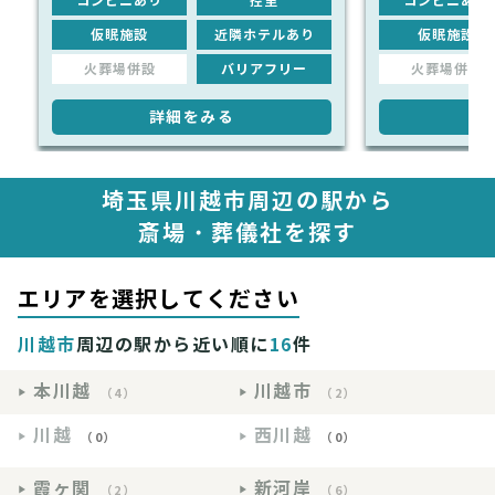
コンビニあり
控室
コンビニあり
仮眠施設
近隣ホテルあり
仮眠施設
火葬場併設
バリアフリー
火葬場併設
詳細をみる
詳
埼玉県川越市周辺の駅から
斎場・葬儀社を探す
エリアを選択してください
川越市
周辺の駅から近い順に
16
件
本川越
川越市
（4）
（2）
川越
西川越
（0）
（0）
霞ヶ関
新河岸
（2）
（6）