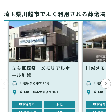
埼玉県川越市でよく利用される葬儀場
立ち華葬祭 メモリアルホ
川越メモリ
ール川越
川越駅から車で10分
川越駅から車
埼玉県川越市大仙波970-1
埼玉県川越市
駐車場あり
駅近
駐車場あり