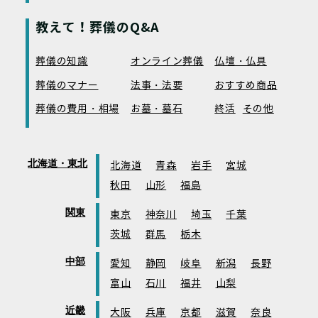
教えて！葬儀のQ&A
葬儀の知識
オンライン葬儀
仏壇・仏具
葬儀のマナー
法事・法要
おすすめ商品
葬儀の費用・相場
お墓・墓石
終活
その他
北海道・東北
北海道
青森
岩手
宮城
秋田
山形
福島
関東
東京
神奈川
埼玉
千葉
茨城
群馬
栃木
中部
愛知
静岡
岐阜
新潟
長野
富山
石川
福井
山梨
近畿
大阪
兵庫
京都
滋賀
奈良