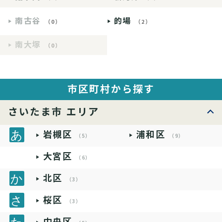
南古谷
的場
（0）
（2）
南大塚
（0）
市区町村から探す
さいたま市 エリア
岩槻区
浦和区
（5）
（9）
大宮区
（6）
北区
（3）
桜区
（3）
中央区