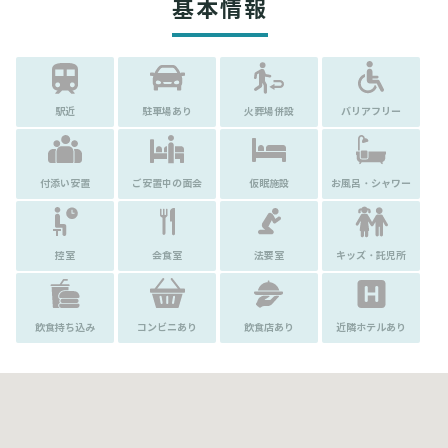
基本情報
駅近
駐車場あり
火葬場併設
バリアフリー
付添い安置
ご安置中の面会
仮眠施設
お風呂・シャワー
控室
会食室
法要室
キッズ・託児所
飲食持ち込み
コンビニあり
飲食店あり
近隣ホテルあり