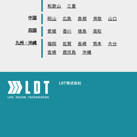
和歌山
三重
中国
岡山
広島
島根
鳥取
山口
四国
愛媛
香川
徳島
高知
九州・沖縄
福岡
佐賀
長崎
熊本
大分
宮崎
鹿児島
沖縄
LDT株式会社