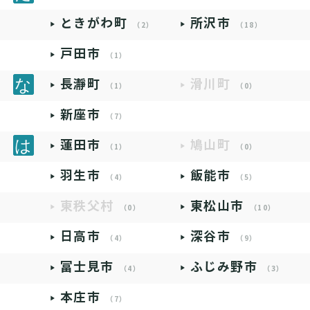
ときがわ町
所沢市
（2）
（18）
戸田市
（1）
長瀞町
滑川町
（1）
（0）
新座市
（7）
蓮田市
鳩山町
（1）
（0）
羽生市
飯能市
（4）
（5）
東秩父村
東松山市
（0）
（10）
日高市
深谷市
（4）
（9）
富士見市
ふじみ野市
（4）
（3）
本庄市
（7）