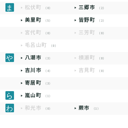
松伏町
三郷市
（0）
（2）
美里町
皆野町
（5）
（2）
宮代町
三芳町
（0）
（0）
毛呂山町
（0）
八潮市
横瀬町
（3）
（0）
吉川市
吉見町
（4）
（0）
寄居町
（3）
嵐山町
（1）
和光市
蕨市
（0）
（1）