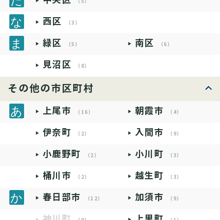
（5）
西区
（3）
緑区
南区
（5）
（6）
見沼区
（8）
その他の市区町村
上尾市
朝霞市
（16）
（4）
伊奈町
入間市
（2）
（9）
小鹿野町
小川町
（2）
（3）
桶川市
越生町
（2）
（3）
春日部市
加須市
（12）
（9）
神川町
上里町