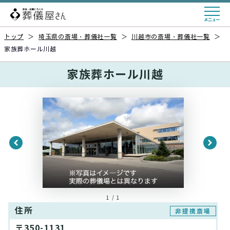
トップ
＞
埼玉県の斎場・葬儀社一覧
＞
川越市の斎場・葬儀社一覧
＞
家族葬ホール川越
家族葬ホール川越
1 / 1
住所
非提携斎場
〒350-1131