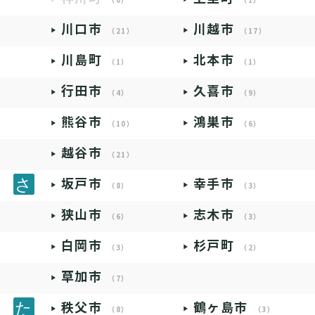
（0）
（1）
川口市
川越市
（21）
（17）
川島町
北本市
（1）
（1）
行田市
久喜市
（4）
（9）
熊谷市
鴻巣市
（10）
（6）
越谷市
（21）
坂戸市
幸手市
（8）
（3）
狭山市
志木市
（6）
（3）
白岡市
杉戸町
（3）
（2）
草加市
（7）
秩父市
鶴ヶ島市
（8）
（3）