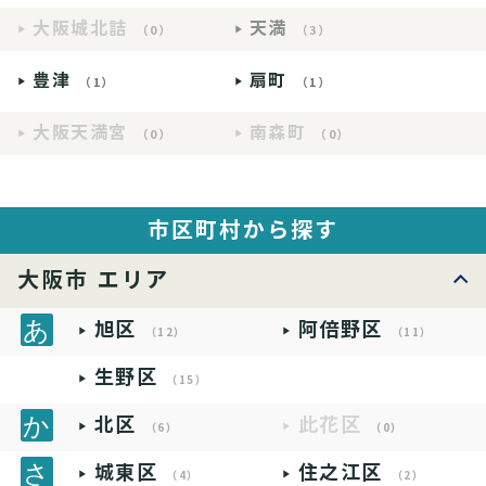
大阪城北詰
天満
（0）
（3）
豊津
扇町
（1）
（1）
大阪天満宮
南森町
（0）
（0）
市区町村から探す
大阪市 エリア
旭区
阿倍野区
（12）
（11）
生野区
（15）
北区
此花区
（6）
（0）
城東区
住之江区
（4）
（2）