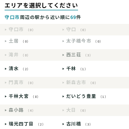
エリアを選択してください
守口市
周辺の駅から近い順に
69
件
守口市
守口
（0）
（0）
土居
太子橋今市
（0）
（0）
滝井
西三荘
（0）
（3）
清水
千林
（2）
（1）
門真市
新森古市
（0）
（0）
千林大宮
だいどう豊里
（8）
（1）
森小路
大日
（4）
（0）
瑞光四丁目
古川橋
（2）
（3）