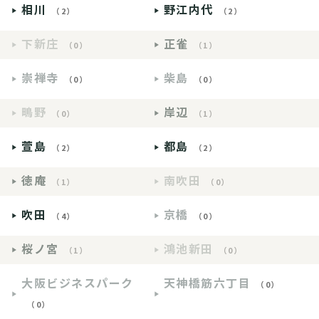
相川
野江内代
（2）
（2）
下新庄
正雀
（0）
（1）
崇禅寺
柴島
（0）
（0）
鴫野
岸辺
（0）
（1）
萱島
都島
（2）
（2）
徳庵
南吹田
（1）
（0）
吹田
京橋
（4）
（0）
桜ノ宮
鴻池新田
（1）
（0）
大阪ビジネスパーク
天神橋筋六丁目
（0）
（0）