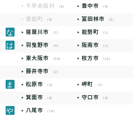
千早赤阪村
豊中市
（0）
（9）
豊能町
富田林市
（0）
（5）
寝屋川市
能勢町
（7）
（1）
羽曳野市
阪南市
（4）
（1）
東大阪市
枚方市
（30）
（15）
藤井寺市
（2）
松原市
岬町
（3）
（3）
箕面市
守口市
（8）
（4）
八尾市
（14）