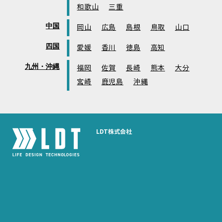
和歌山
三重
中国
岡山
広島
島根
鳥取
山口
四国
愛媛
香川
徳島
高知
九州・沖縄
福岡
佐賀
長崎
熊本
大分
宮崎
鹿児島
沖縄
LDT株式会社