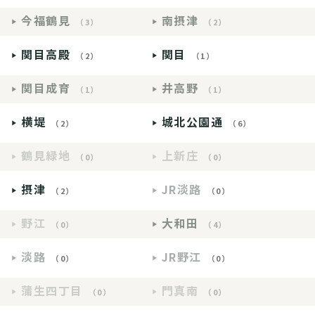
今福鶴見
南摂津
（3）
（2）
関目高殿
関目
（2）
（1）
関目成育
井高野
（1）
（1）
横堤
城北公園通
（2）
（6）
鶴見緑地
上新庄
（0）
（0）
摂津
JR淡路
（2）
（0）
野江
大和田
（0）
（4）
淡路
JR野江
（0）
（0）
蒲生四丁目
門真南
（0）
（0）