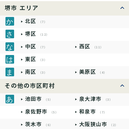
堺市 エリア
北区
（7）
堺区
（12）
中区
西区
（7）
（11）
東区
（3）
南区
美原区
（3）
（4）
その他の市区町村
池田市
泉大津市
（5）
（3）
泉佐野市
和泉市
（5）
（7）
茨木市
大阪狭山市
（6）
（2）