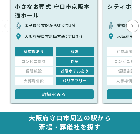
小さなお葬式 守口市京阪本
シティホー
通ホール
太子橋今市駅から徒歩で5分
登録情報な
大阪府守口市京阪本通2丁目8-8
大阪府守口市
駐車場あり
駅近
駐車場あり
コンビニあり
控室
コンビニあり
仮眠施設
近隣ホテルあり
仮眠施設
火葬場併設
バリアフリー
火葬場併設
詳細をみる
詳
大阪府守口市周辺の駅から
斎場・葬儀社を探す