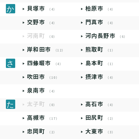
貝塚市
柏原市
（4）
（4）
交野市
門真市
（4）
（4）
河南町
河内長野市
（0）
（6）
岸和田市
熊取町
（12）
（1）
四條畷市
島本町
（4）
（1）
吹田市
摂津市
（10）
（4）
泉南市
（4）
太子町
高石市
（0）
（4）
高槻市
田尻町
（17）
（2）
忠岡町
大東市
（2）
（3）