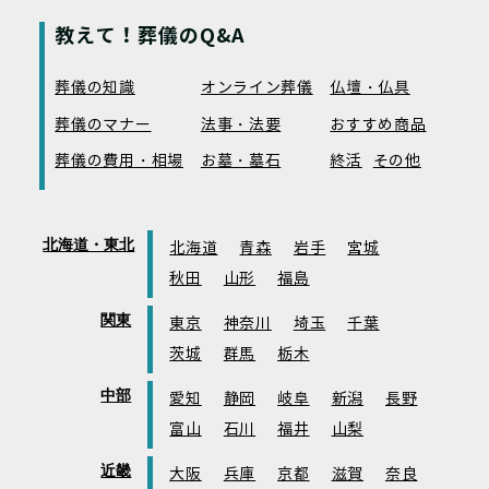
教えて！葬儀のQ&A
葬儀の知識
オンライン葬儀
仏壇・仏具
葬儀のマナー
法事・法要
おすすめ商品
葬儀の費用・相場
お墓・墓石
終活
その他
北海道・東北
北海道
青森
岩手
宮城
秋田
山形
福島
関東
東京
神奈川
埼玉
千葉
茨城
群馬
栃木
中部
愛知
静岡
岐阜
新潟
長野
富山
石川
福井
山梨
近畿
大阪
兵庫
京都
滋賀
奈良