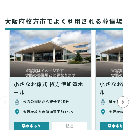
大阪府枚方市でよく利用される葬儀場
小さなお葬式 枚方伊加賀ホ
小さなお葬
ール
ル
枚方公園駅から徒歩で15分
星ヶ丘駅か
大阪府枚方市伊加賀栄町15-5
大阪府枚方市
駐車場あり
駅近
駐車場あり