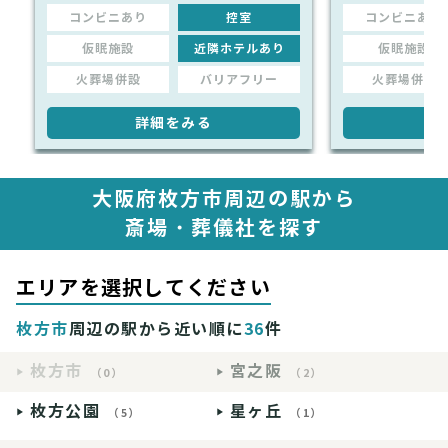
コンビニあり
控室
コンビニあり
仮眠施設
近隣ホテルあり
仮眠施設
火葬場併設
バリアフリー
火葬場併設
詳細をみる
詳
大阪府枚方市周辺の駅から
斎場・葬儀社を探す
エリアを選択してください
枚方市
周辺の駅から近い順に
36
件
枚方市
宮之阪
（0）
（2）
枚方公園
星ヶ丘
（5）
（1）