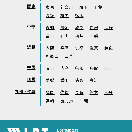
関東
東京
神奈川
埼玉
千葉
茨城
群馬
栃木
中部
愛知
静岡
岐阜
新潟
長野
富山
石川
福井
山梨
近畿
大阪
兵庫
京都
滋賀
奈良
和歌山
三重
中国
岡山
広島
島根
鳥取
山口
四国
愛媛
香川
徳島
高知
九州・沖縄
福岡
佐賀
長崎
熊本
大分
宮崎
鹿児島
沖縄
LDT株式会社