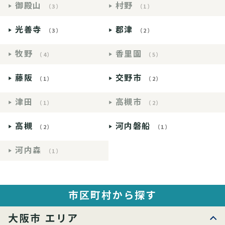
御殿山
村野
（3）
（1）
光善寺
郡津
（3）
（2）
牧野
香里園
（4）
（5）
藤阪
交野市
（1）
（2）
津田
高槻市
（1）
（2）
高槻
河内磐船
（2）
（1）
河内森
（1）
市区町村から探す
大阪市 エリア