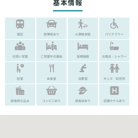
基本情報
駅近
駐車場あり
火葬場併設
バリアフリー
付添い安置
ご安置中の面会
仮眠施設
お風呂・シャワー
控室
会食室
法要室
キッズ・託児所
飲食持ち込み
コンビニあり
飲食店あり
近隣ホテルあり