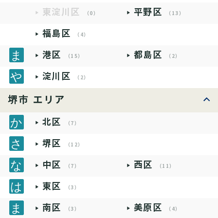
東淀川区
平野区
（0）
（13）
福島区
（4）
港区
都島区
（15）
（2）
淀川区
（2）
堺市 エリア
北区
（7）
堺区
（12）
中区
西区
（7）
（11）
東区
（3）
南区
美原区
（3）
（4）