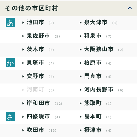
その他の市区町村
池田市
泉大津市
（5）
（3）
泉佐野市
和泉市
（5）
（7）
茨木市
大阪狭山市
（6）
（2）
貝塚市
柏原市
（4）
（4）
交野市
門真市
（4）
（4）
河南町
河内長野市
（0）
（6）
岸和田市
熊取町
（12）
（1）
四條畷市
島本町
（4）
（1）
吹田市
摂津市
（10）
（4）