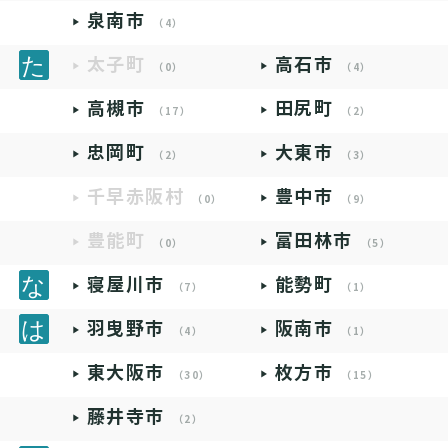
泉南市
（4）
太子町
高石市
（0）
（4）
高槻市
田尻町
（17）
（2）
忠岡町
大東市
（2）
（3）
千早赤阪村
豊中市
（0）
（9）
豊能町
富田林市
（0）
（5）
寝屋川市
能勢町
（7）
（1）
羽曳野市
阪南市
（4）
（1）
東大阪市
枚方市
（30）
（15）
藤井寺市
（2）