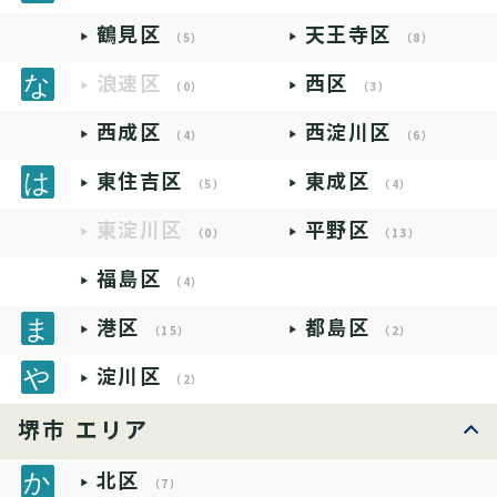
鶴見区
天王寺区
（5）
（8）
浪速区
西区
（0）
（3）
西成区
西淀川区
（4）
（6）
東住吉区
東成区
（5）
（4）
東淀川区
平野区
（0）
（13）
福島区
（4）
港区
都島区
（15）
（2）
淀川区
（2）
堺市 エリア
北区
（7）