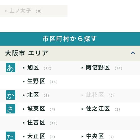
上ノ太子
（0）
市区町村から探す
大阪市 エリア
旭区
阿倍野区
（12）
（11）
生野区
（15）
北区
此花区
（6）
（0）
城東区
住之江区
（4）
（2）
住吉区
（11）
大正区
中央区
（5）
（2）