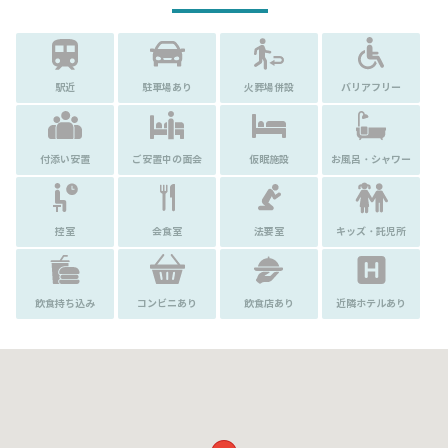
駅近
駐車場あり
火葬場併設
バリアフリー
付添い安置
ご安置中の面会
仮眠施設
お風呂・シャワー
控室
会食室
法要室
キッズ・託児所
飲食持ち込み
コンビニあり
飲食店あり
近隣ホテルあり