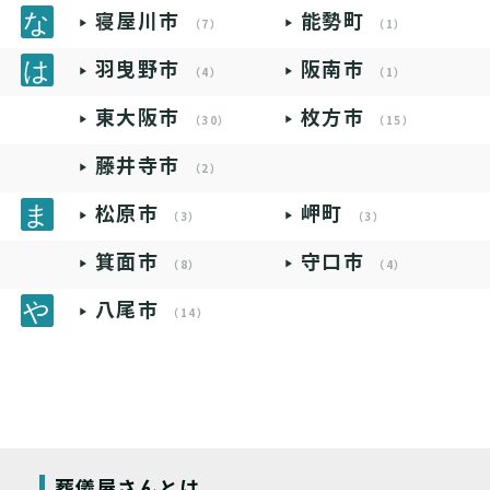
寝屋川市
能勢町
（7）
（1）
羽曳野市
阪南市
（4）
（1）
東大阪市
枚方市
（30）
（15）
藤井寺市
（2）
松原市
岬町
（3）
（3）
箕面市
守口市
（8）
（4）
八尾市
（14）
葬儀屋さんとは