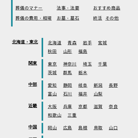
葬儀のマナー
法事・法要
おすすめ商品
葬儀の費用・相場
お墓・墓石
終活
その他
北海道・東北
北海道
青森
岩手
宮城
秋田
山形
福島
関東
東京
神奈川
埼玉
千葉
茨城
群馬
栃木
中部
愛知
静岡
岐阜
新潟
長野
富山
石川
福井
山梨
近畿
大阪
兵庫
京都
滋賀
奈良
和歌山
三重
中国
岡山
広島
島根
鳥取
山口