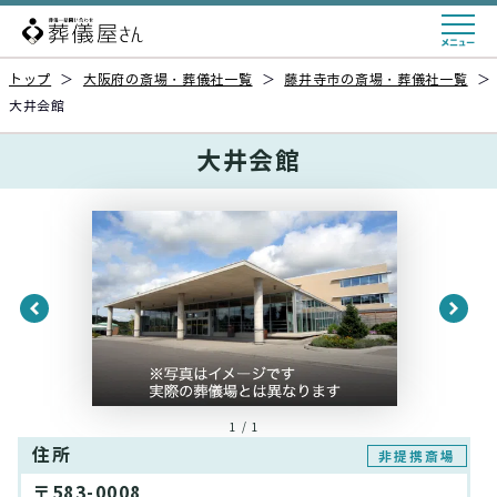
トップ
＞
大阪府の斎場・葬儀社一覧
＞
藤井寺市の斎場・葬儀社一覧
＞
大井会館
大井会館
1 / 1
住所
非提携斎場
〒583-0008