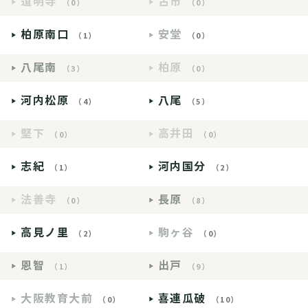
道明寺
古市
（0）
（0）
柏原南口
安堂
（1）
（0）
八尾南
柏原
（3）
（0）
河内松原
八尾
（4）
（5）
堅下
高井田
（0）
（0）
志紀
河内国分
（1）
（2）
法善寺
長原
（0）
（8）
高見ノ里
駒ヶ谷
（2）
（0）
恩智
出戸
（1）
（9）
大阪教育大前
喜連瓜破
（0）
（10）