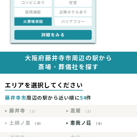
コンビニあり
控室
仮眠施設
近隣ホテルあり
火葬場併設
バリアフリー
詳細をみる
大阪府藤井寺市周辺の駅から
斎場・葬儀社を探す
エリアを選択してください
藤井寺市
周辺の駅から近い順に
54
件
藤井寺
高鷲
（2）
（2）
土師ノ里
恵我ノ荘
（0）
（4）