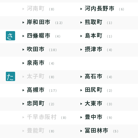
河南町
河内長野市
（0）
（6）
岸和田市
熊取町
（12）
（1）
四條畷市
島本町
（4）
（1）
吹田市
摂津市
（10）
（4）
泉南市
（4）
太子町
高石市
（0）
（4）
高槻市
田尻町
（17）
（2）
忠岡町
大東市
（2）
（3）
千早赤阪村
豊中市
（0）
（9）
豊能町
富田林市
（0）
（5）