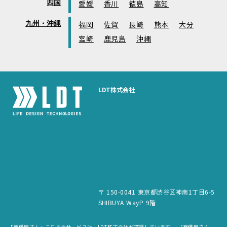
四国
愛媛
香川
徳島
高知
九州・沖縄
福岡
佐賀
長崎
熊本
大分
宮崎
鹿児島
沖縄
LDT株式会社
〒 150-0041 東京都渋谷区神南1丁目6-5
SHIBUYA WayP 9階