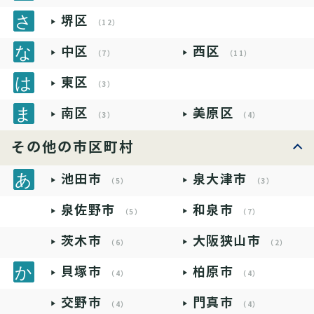
堺区
（12）
中区
西区
（7）
（11）
東区
（3）
南区
美原区
（3）
（4）
その他の市区町村
池田市
泉大津市
（5）
（3）
泉佐野市
和泉市
（5）
（7）
茨木市
大阪狭山市
（6）
（2）
貝塚市
柏原市
（4）
（4）
交野市
門真市
（4）
（4）