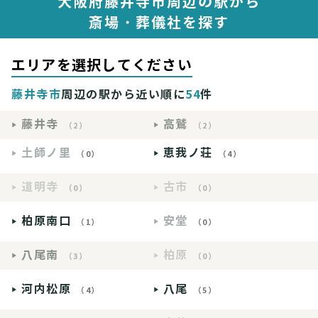
大阪府藤井寺市周辺の駅から
斎場・葬儀社を探す
エリアを選択してください
藤井寺市
周辺の駅から近い順に
54
件
藤井寺
高鷲
（2）
（2）
土師ノ里
恵我ノ荘
（0）
（4）
道明寺
古市
（0）
（0）
柏原南口
安堂
（1）
（0）
八尾南
柏原
（3）
（0）
河内松原
八尾
（4）
（5）