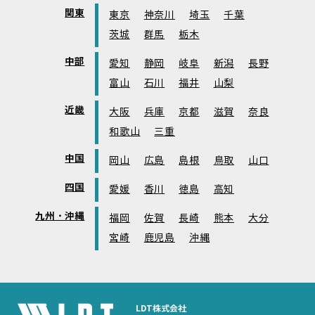
関東
東京
神奈川
埼玉
千葉
茨城
群馬
栃木
中部
愛知
静岡
岐阜
新潟
長野
富山
石川
福井
山梨
近畿
大阪
兵庫
京都
滋賀
奈良
和歌山
三重
中国
岡山
広島
島根
鳥取
山口
四国
愛媛
香川
徳島
高知
九州・沖縄
福岡
佐賀
長崎
熊本
大分
宮崎
鹿児島
沖縄
LDT株式会社