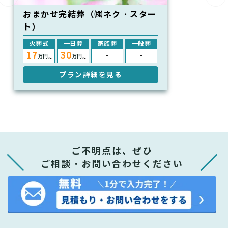
おまかせ完結葬（㈱ネク・スター
ト）
火葬式
一日葬
家族葬
一般葬
17
30
-
-
万円
万円
〜
〜
プラン詳細を見る
ご不明点は、ぜひ
ご相談・お問い合わせください