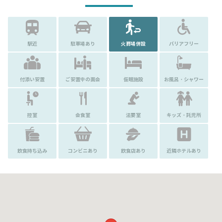
駅近
駐車場あり
火葬場併設
バリアフリー
付添い安置
ご安置中の面会
仮眠施設
お風呂・シャワー
控室
会食室
法要室
キッズ・託児所
飲食持ち込み
コンビニあり
飲食店あり
近隣ホテルあり