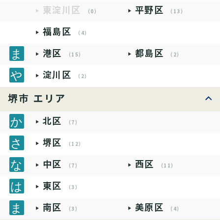
東淀川区
平野区
（0）
（13）
福島区
（4）
港区
都島区
（15）
（2）
淀川区
（2）
堺市 エリア
北区
（7）
堺区
（12）
中区
西区
（7）
（11）
東区
（3）
南区
美原区
（3）
（4）