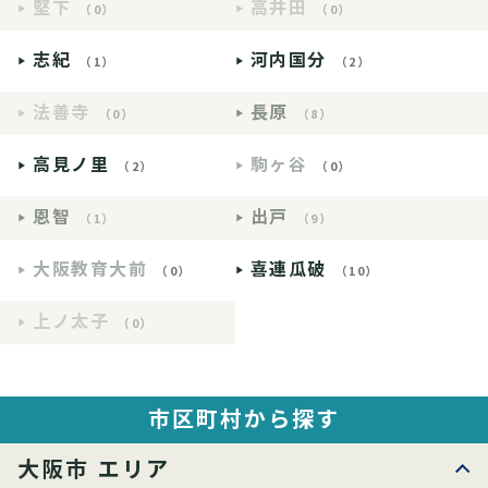
堅下
高井田
（0）
（0）
志紀
河内国分
（1）
（2）
法善寺
長原
（0）
（8）
高見ノ里
駒ヶ谷
（2）
（0）
恩智
出戸
（1）
（9）
大阪教育大前
喜連瓜破
（0）
（10）
上ノ太子
（0）
市区町村から探す
大阪市 エリア