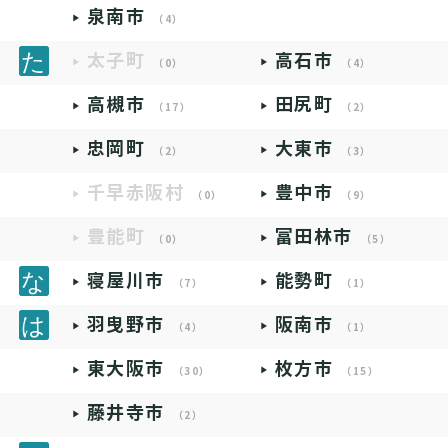
泉南市
（4）
太子町
高石市
（0）
（4）
高槻市
田尻町
（17）
（2）
忠岡町
大東市
（2）
（3）
千早赤阪村
豊中市
（0）
（9）
豊能町
富田林市
（0）
（5）
寝屋川市
能勢町
（7）
（1）
羽曳野市
阪南市
（4）
（1）
東大阪市
枚方市
（30）
（15）
藤井寺市
（2）