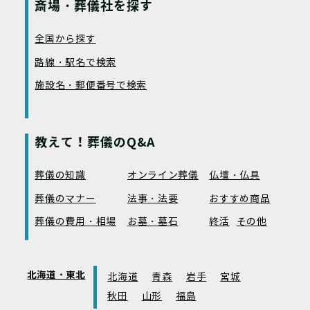
斎場・葬儀社を探す
全国から探す
路線・駅名で検索
施設名・郵便番号で検索
教えて！葬儀のQ&A
葬儀の知識
オンライン葬儀
仏壇・仏具
葬儀のマナー
法事・法要
おすすめ商品
葬儀の費用・相場
お墓・墓石
終活
その他
北海道・東北
北海道
青森
岩手
宮城
秋田
山形
福島