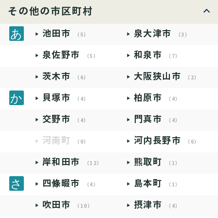
その他の市区町村
池田市
泉大津市
（5）
（3）
泉佐野市
和泉市
（5）
（7）
茨木市
大阪狭山市
（6）
（2）
貝塚市
柏原市
（4）
（4）
交野市
門真市
（4）
（4）
河南町
河内長野市
（0）
（6）
岸和田市
熊取町
（12）
（1）
四條畷市
島本町
（4）
（1）
吹田市
摂津市
（10）
（4）