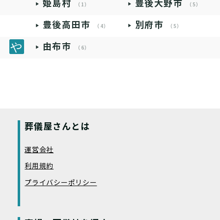
姫島村
豊後大野市
（1）
（5）
豊後高田市
別府市
（4）
（5）
由布市
（6）
葬儀屋さんとは
運営会社
利用規約
プライバシーポリシー