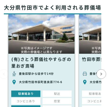
大分県竹田市でよく利用される葬儀場
(有)さとう葬儀社やすらぎの
竹田市葬祭
里おぎ斎場
豊後荻駅から徒歩で14分
豊後竹田駅か
大分県竹田市荻町恵良原774-6
大分県竹田市
駐車場あり
駅近
駐車場あり
コンビニあり
控室
コンビニあり