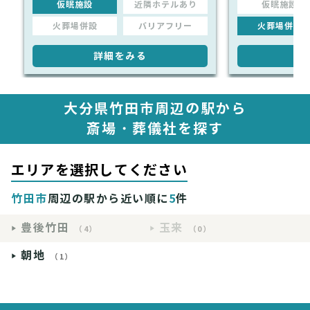
仮眠施設
近隣ホテルあり
仮眠施設
火葬場併設
バリアフリー
火葬場併設
詳細をみる
詳
大分県竹田市周辺の駅から
斎場・葬儀社を探す
エリアを選択してください
竹田市
周辺の駅から近い順に
5
件
豊後竹田
玉来
（4）
（0）
朝地
（1）