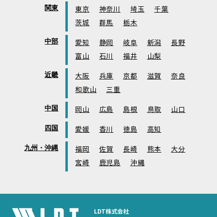
関東
東京
神奈川
埼玉
千葉
茨城
群馬
栃木
中部
愛知
静岡
岐阜
新潟
長野
富山
石川
福井
山梨
近畿
大阪
兵庫
京都
滋賀
奈良
和歌山
三重
中国
岡山
広島
島根
鳥取
山口
四国
愛媛
香川
徳島
高知
九州・沖縄
福岡
佐賀
長崎
熊本
大分
宮崎
鹿児島
沖縄
LDT株式会社