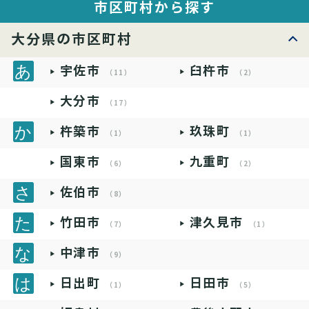
市区町村から探す
大分県の市区町村
宇佐市
臼杵市
（11）
（2）
大分市
（17）
杵築市
玖珠町
（1）
（1）
国東市
九重町
（6）
（2）
佐伯市
（8）
竹田市
津久見市
（7）
（1）
中津市
（9）
日出町
日田市
（1）
（5）