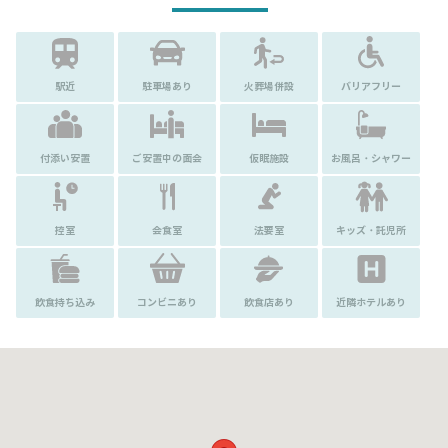
駅近
駐車場あり
火葬場併設
バリアフリー
付添い安置
ご安置中の面会
仮眠施設
お風呂・シャワー
控室
会食室
法要室
キッズ・託児所
飲食持ち込み
コンビニあり
飲食店あり
近隣ホテルあり