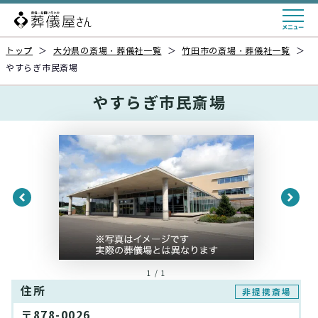
トップ
＞
大分県の斎場・葬儀社一覧
＞
竹田市の斎場・葬儀社一覧
＞
やすらぎ市民斎場
やすらぎ市民斎場
1 / 1
住所
非提携斎場
〒878-0026