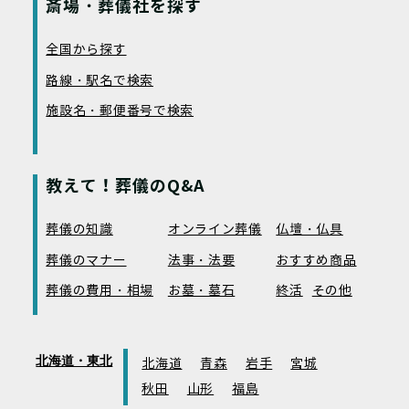
斎場・葬儀社を探す
全国から探す
路線・駅名で検索
施設名・郵便番号で検索
教えて！葬儀のQ&A
葬儀の知識
オンライン葬儀
仏壇・仏具
葬儀のマナー
法事・法要
おすすめ商品
葬儀の費用・相場
お墓・墓石
終活
その他
北海道・東北
北海道
青森
岩手
宮城
秋田
山形
福島