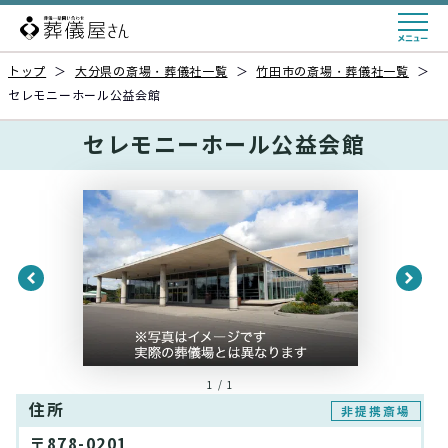
トップ
＞
大分県の斎場・葬儀社一覧
＞
竹田市の斎場・葬儀社一覧
＞
セレモニーホール公益会館
セレモニーホール公益会館
1 / 1
住所
非提携斎場
〒878-0201