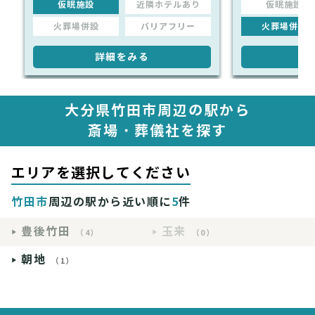
仮眠施設
近隣ホテルあり
仮眠施設
火葬場併設
バリアフリー
火葬場併設
詳細をみる
詳
大分県竹田市周辺の駅から
斎場・葬儀社を探す
エリアを選択してください
竹田市
周辺の駅から近い順に
5
件
豊後竹田
玉来
（4）
（0）
朝地
（1）