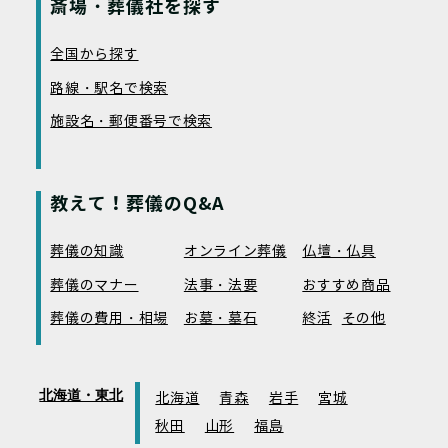
斎場・葬儀社を探す
全国から探す
路線・駅名で検索
施設名・郵便番号で検索
教えて！葬儀のQ&A
葬儀の知識
オンライン葬儀
仏壇・仏具
葬儀のマナー
法事・法要
おすすめ商品
葬儀の費用・相場
お墓・墓石
終活
その他
北海道・東北
北海道
青森
岩手
宮城
秋田
山形
福島