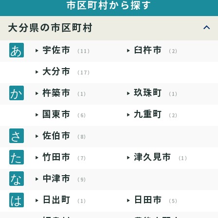
市区町村から探す
大分県の市区町村
宇佐市
臼杵市
（11）
（2）
大分市
（17）
杵築市
玖珠町
（1）
（1）
国東市
九重町
（6）
（2）
佐伯市
（8）
竹田市
津久見市
（7）
（1）
中津市
（9）
日出町
日田市
（1）
（5）