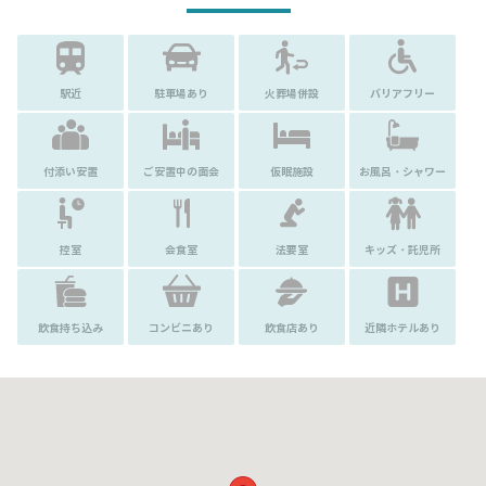
駅近
駐車場あり
火葬場併設
バリアフリー
付添い安置
ご安置中の面会
仮眠施設
お風呂・シャワー
控室
会食室
法要室
キッズ・託児所
飲食持ち込み
コンビニあり
飲食店あり
近隣ホテルあり