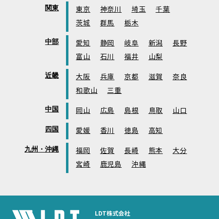
関東
東京
神奈川
埼玉
千葉
茨城
群馬
栃木
中部
愛知
静岡
岐阜
新潟
長野
富山
石川
福井
山梨
近畿
大阪
兵庫
京都
滋賀
奈良
和歌山
三重
中国
岡山
広島
島根
鳥取
山口
四国
愛媛
香川
徳島
高知
九州・沖縄
福岡
佐賀
長崎
熊本
大分
宮崎
鹿児島
沖縄
LDT株式会社