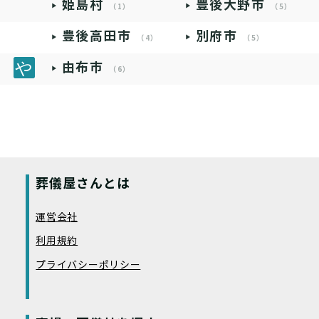
姫島村
豊後大野市
（1）
（5）
豊後高田市
別府市
（4）
（5）
由布市
（6）
葬儀屋さんとは
運営会社
利用規約
プライバシーポリシー