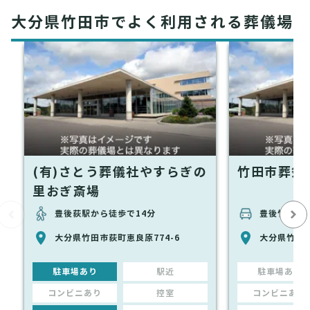
大分県竹田市でよく利用される葬儀場
(有)さとう葬儀社やすらぎの
竹田市葬祭
里おぎ斎場
豊後荻駅から徒歩で14分
豊後竹田駅か
大分県竹田市荻町恵良原774-6
大分県竹田市
駐車場あり
駅近
駐車場あり
コンビニあり
控室
コンビニあり