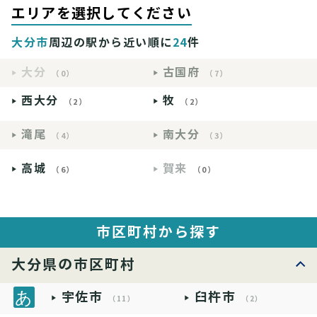
エリアを選択してください
大分市
周辺の駅から近い順に
24
件
大分
古国府
（0）
（7）
西大分
牧
（2）
（2）
滝尾
南大分
（4）
（3）
高城
賀来
（6）
（0）
市区町村から探す
大分県の市区町村
宇佐市
臼杵市
（11）
（2）