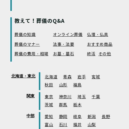
教えて！葬儀のQ&A
葬儀の知識
オンライン葬儀
仏壇・仏具
葬儀のマナー
法事・法要
おすすめ商品
葬儀の費用・相場
お墓・墓石
終活
その他
北海道・東北
北海道
青森
岩手
宮城
秋田
山形
福島
関東
東京
神奈川
埼玉
千葉
茨城
群馬
栃木
中部
愛知
静岡
岐阜
新潟
長野
富山
石川
福井
山梨