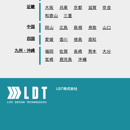
近畿
大阪
兵庫
京都
滋賀
奈良
和歌山
三重
中国
岡山
広島
島根
鳥取
山口
四国
愛媛
香川
徳島
高知
九州・沖縄
福岡
佐賀
長崎
熊本
大分
宮崎
鹿児島
沖縄
LDT株式会社