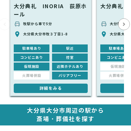
大分典礼 INORIA 荻原ホ
大分典礼 
ール
牧駅から車で5分
大分駅から車
大分県大分市牧３丁目1-8
大分県大分市
駐車場あり
駅近
駐車場あり
コンビニあり
控室
コンビニあり
仮眠施設
近隣ホテルあり
仮眠施設
火葬場併設
バリアフリー
火葬場併設
詳細をみる
詳
大分県大分市周辺の駅から
斎場・葬儀社を探す