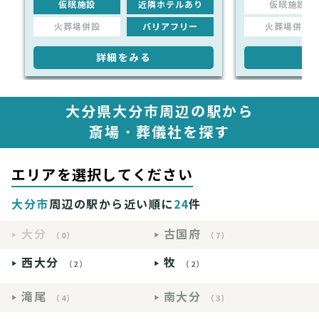
仮眠施設
近隣ホテルあり
仮眠施設
火葬場併設
バリアフリー
火葬場併設
詳細をみる
詳
大分県大分市周辺の駅から
斎場・葬儀社を探す
エリアを選択してください
大分市
周辺の駅から近い順に
24
件
大分
古国府
（0）
（7）
西大分
牧
（2）
（2）
滝尾
南大分
（4）
（3）