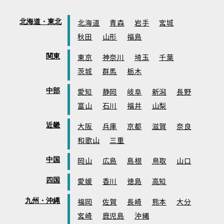
北海道・東北
北海道
青森
岩手
宮城
秋田
山形
福島
関東
東京
神奈川
埼玉
千葉
茨城
群馬
栃木
中部
愛知
静岡
岐阜
新潟
長野
富山
石川
福井
山梨
近畿
大阪
兵庫
京都
滋賀
奈良
和歌山
三重
中国
岡山
広島
島根
鳥取
山口
四国
愛媛
香川
徳島
高知
九州・沖縄
福岡
佐賀
長崎
熊本
大分
宮崎
鹿児島
沖縄