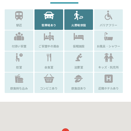
駅近
駐車場あり
火葬場併設
バリアフリー
付添い安置
ご安置中の面会
仮眠施設
お風呂・シャワー
控室
会食室
法要室
キッズ・託児所
飲食持ち込み
コンビニあり
飲食店あり
近隣ホテルあり