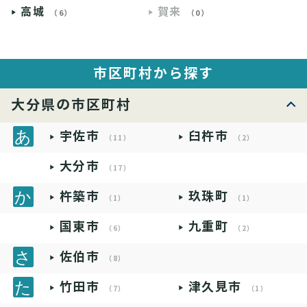
高城
賀来
（6）
（0）
市区町村から探す
大分県の市区町村
宇佐市
臼杵市
（11）
（2）
大分市
（17）
杵築市
玖珠町
（1）
（1）
国東市
九重町
（6）
（2）
佐伯市
（8）
竹田市
津久見市
（7）
（1）