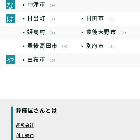
中津市
（9）
日出町
日田市
（1）
（5）
姫島村
豊後大野市
（1）
（5）
豊後高田市
別府市
（4）
（5）
由布市
（6）
葬儀屋さんとは
運営会社
利用規約