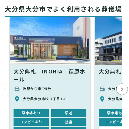
大分県大分市でよく利用される葬儀場
大分典礼 INORIA 荻原ホ
大分典礼 
ール
牧駅から車で5分
大分駅から車
大分県大分市牧３丁目1-8
大分県大分市
駐車場あり
駅近
駐車場あり
コンビニあり
控室
コンビニあり