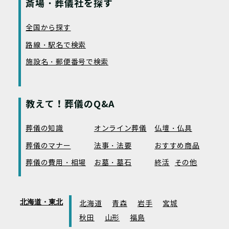
斎場・葬儀社を探す
全国から探す
路線・駅名で検索
施設名・郵便番号で検索
教えて！葬儀のQ&A
葬儀の知識
オンライン葬儀
仏壇・仏具
葬儀のマナー
法事・法要
おすすめ商品
葬儀の費用・相場
お墓・墓石
終活
その他
北海道・東北
北海道
青森
岩手
宮城
秋田
山形
福島