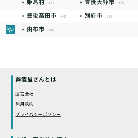
姫島村
豊後大野市
（1）
（5）
豊後高田市
別府市
（4）
（5）
由布市
（6）
葬儀屋さんとは
運営会社
利用規約
プライバシーポリシー