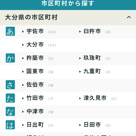
市区町村から探す
大分県の市区町村
宇佐市
臼杵市
（11）
（2）
大分市
（17）
杵築市
玖珠町
（1）
（1）
国東市
九重町
（6）
（2）
佐伯市
（8）
竹田市
津久見市
（7）
（1）
中津市
（9）
日出町
日田市
（1）
（5）