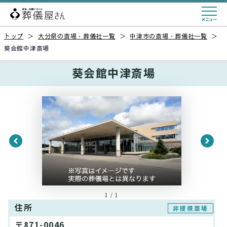
トップ
＞
大分県の斎場・葬儀社一覧
＞
中津市の斎場・葬儀社一覧
＞
葵会館中津斎場
葵会館中津斎場
1 / 1
住所
非提携斎場
〒871-0046