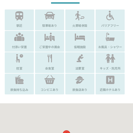
駅近
駐車場あり
火葬場併設
バリアフリー
付添い安置
ご安置中の面会
仮眠施設
お風呂・シャワー
控室
会食室
法要室
キッズ・託児所
飲食持ち込み
コンビニあり
飲食店あり
近隣ホテルあり