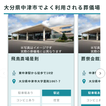
大分県中津市でよく利用される葬儀場
飛鳥斎場是則
葬祭会館斎
東中津駅から徒歩で10分
中津駅から徒
大分県中津市大字是則1067-7
大分県中津市
駐車場あり
駅近
駐車場あり
コンビニあり
控室
コンビニあり