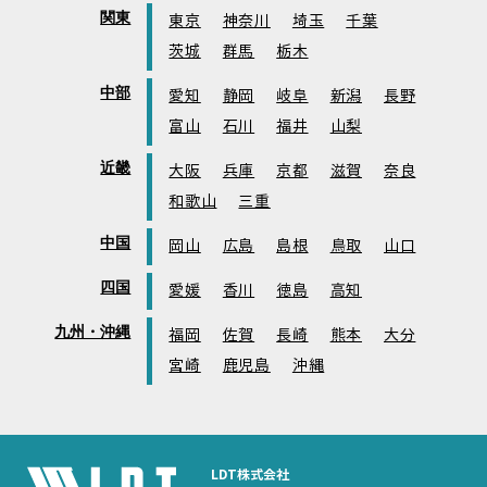
関東
東京
神奈川
埼玉
千葉
茨城
群馬
栃木
中部
愛知
静岡
岐阜
新潟
長野
富山
石川
福井
山梨
近畿
大阪
兵庫
京都
滋賀
奈良
和歌山
三重
中国
岡山
広島
島根
鳥取
山口
四国
愛媛
香川
徳島
高知
九州・沖縄
福岡
佐賀
長崎
熊本
大分
宮崎
鹿児島
沖縄
LDT株式会社