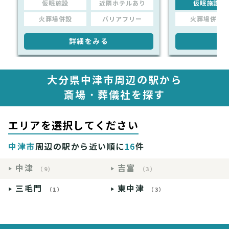
仮眠施設
近隣ホテルあり
仮眠施設
火葬場併設
バリアフリー
火葬場併設
詳細をみる
詳
大分県中津市周辺の駅から
斎場・葬儀社を探す
エリアを選択してください
中津市
周辺の駅から近い順に
16
件
中津
吉富
（9）
（3）
三毛門
東中津
（1）
（3）