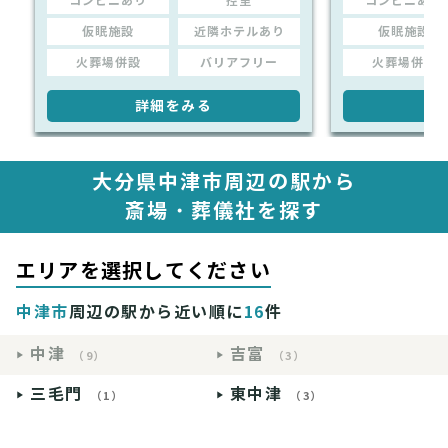
コンビニあり
控室
コンビニあり
仮眠施設
近隣ホテルあり
仮眠施設
火葬場併設
バリアフリー
火葬場併設
詳細をみる
詳
大分県中津市周辺の駅から
斎場・葬儀社を探す
エリアを選択してください
中津市
周辺の駅から近い順に
16
件
中津
吉富
（9）
（3）
三毛門
東中津
（1）
（3）