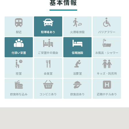
基本情報
駅近
駐車場あり
火葬場併設
バリアフリー
付添い安置
ご安置中の面会
仮眠施設
お風呂・シャワー
控室
会食室
法要室
キッズ・託児所
飲食持ち込み
コンビニあり
飲食店あり
近隣ホテルあり