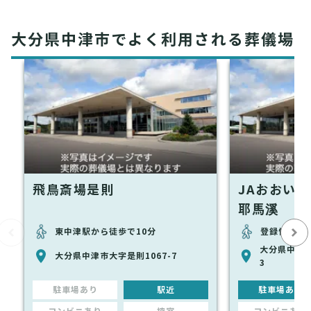
大分県中津市でよく利用される葬儀場
飛鳥斎場是則
JAおおい
耶馬溪
東中津駅から徒歩で10分
登録情報な
大分県中津市
大分県中津市大字是則1067-7
3
駐車場あり
駅近
駐車場あり