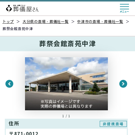
トップ
＞
大分県の斎場・葬儀社一覧
＞
中津市の斎場・葬儀社一覧
＞
葬祭会館斎苑中津
葬祭会館斎苑中津
1 / 1
住所
非提携斎場
〒871-0012