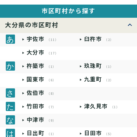
市区町村から探す
大分県の市区町村
宇佐市
臼杵市
（11）
（2）
大分市
（17）
杵築市
玖珠町
（1）
（1）
国東市
九重町
（6）
（2）
佐伯市
（8）
竹田市
津久見市
（7）
（1）
中津市
（9）
日出町
日田市
（1）
（5）