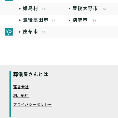
姫島村
豊後大野市
（1）
（5）
豊後高田市
別府市
（4）
（5）
由布市
（6）
葬儀屋さんとは
運営会社
利用規約
プライバシーポリシー