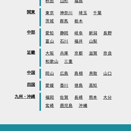
秋田
山形
福島
関東
東京
神奈川
埼玉
千葉
茨城
群馬
栃木
中部
愛知
静岡
岐阜
新潟
長野
富山
石川
福井
山梨
近畿
大阪
兵庫
京都
滋賀
奈良
和歌山
三重
中国
岡山
広島
島根
鳥取
山口
四国
愛媛
香川
徳島
高知
九州・沖縄
福岡
佐賀
長崎
熊本
大分
宮崎
鹿児島
沖縄